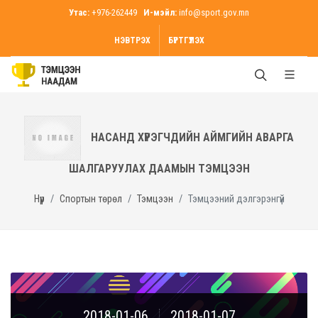
Утас:
+976-262449
И-мэйл:
info@sport.gov.mn
НЭВТРЭХ
БҮРТГҮҮЛЭХ
НАСАНД ХҮРЭГЧДИЙН АЙМГИЙН АВАРГА
ШАЛГАРУУЛАХ ДААМЫН ТЭМЦЭЭН
Нүүр
Спортын төрөл
Тэмцээн
Тэмцээний дэлгэрэнгүй
2018-01-06
2018-01-07