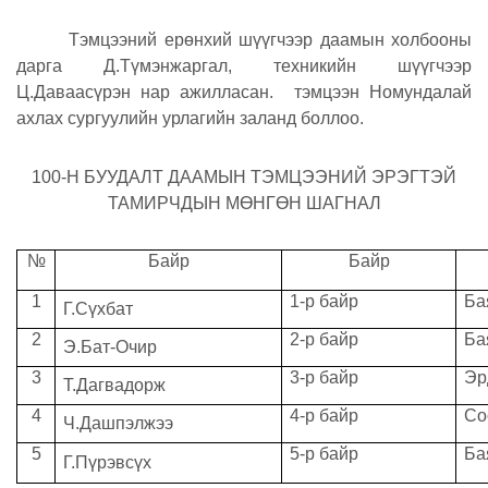
Тэмцээний ерөнхий шүүгчээр даамын холбооны
дарга Д.Түмэнжаргал, техникийн шүүгчээр
Ц.Даваасүрэн нар ажилласан. тэмцээн Номундалай
ахлах сургуулийн урлагийн заланд боллоо.
100-Н БУУДАЛТ ДААМЫН ТЭМЦЭЭНИЙ ЭРЭГТЭЙ
ТАМИРЧДЫН МӨНГӨН ШАГНАЛ
№
Байр
Байр
1
1-р байр
Ба
Г.Сүхбат
2
2-р байр
Ба
Э.Бат-Очир
3
3-р байр
Эр
Т.Дагвадорж
4
4-р байр
Со
Ч.Дашпэлжээ
5
5-р байр
Ба
Г.Пүрэвсүх