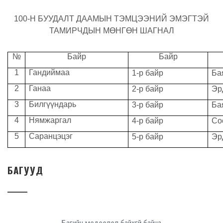
100-Н БУУДАЛТ ДААМЫН ТЭМЦЭЭНИЙ ЭМЭГТЭЙ
ТАМИРЧДЫН МӨНГӨН ШАГНАЛ
№
Байр
Байр
1
Гандиймаа
1-р байр
Ба
2
Ганаа
2-р байр
Эр
3
Билгүүндарь
3-р байр
Ба
4
Нямжаргал
4-р байр
Со
5
Саранцэцэг
5-р байр
Эр
БАГУУД