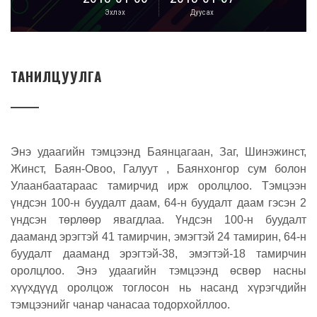
Эхлэх
Дуусах
ТАНИЛЦУУЛГА
Энэ удаагийн тэмцээнд Баянцагаан, Заг, Шинэжинст,
Жинст, Баян-Овоо, Галуут , Баянхонгор сум болон
Улаанбаатараас тамирчид ирж оролцлоо. Тэмцээн
үндсэн 100-н буудалт даам, 64-н буудалт даам гэсэн 2
үндсэн төрлөөр явагдлаа. Үндсэн 100-н буудалт
дааманд эрэгтэй 41 тамирчин, эмэгтэй 24 тамирин, 64-н
буудалт дааманд эрэгтэй-38, эмэгтэй-18 тамирчин
оролцлоо. Энэ удаагийн тэмцээнд өсвөр насны
хүүхдүүд оролцож тоглосон нь насанд хүрэгчдийн
тэмцээнийг чанар чанасаа тодорхойллоо.