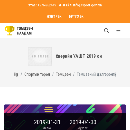
Утас:
+976-262449
И-мэйл:
info@sport.gov.mn
НЭВТРЭХ
БҮРТГҮҮЛЭХ
Өсвөрийн УАШТ 2019 он
Нүүр
Спортын төрөл
Тэмцээн
Тэмцээний дэлгэрэнгүй
2019-01-31
2019-04-30
Эхлэх
Дуусах