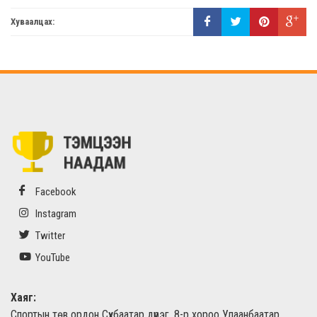
Хуваалцах:
Facebook
Instagram
Twitter
YouTube
Хаяг:
Спортын төв ордон Сүхбаатар дүүрэг, 8-р хороо Улаанбаатар,