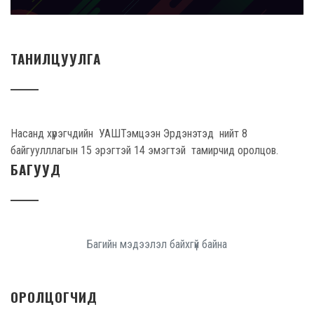
ТАНИЛЦУУЛГА
Насанд хүрэгчдийн УАШТэмцээн Эрдэнэтэд нийт 8
байгуулллагын 15 эрэгтэй 14 эмэгтэй тамирчид оролцов.
БАГУУД
Багийн мэдээлэл байхгүй байна
ОРОЛЦОГЧИД