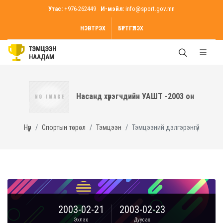
Утас:
+976-262449
И-мэйл:
info@sport.gov.mn
НЭВТРЭХ
БҮРТГҮҮЛЭХ
Насанд хүрэгчдийн УАШТ -2003 он
Нүүр
Спортын төрөл
Тэмцээн
Тэмцээний дэлгэрэнгүй
2003-02-21
2003-02-23
Эхлэх
Дуусах