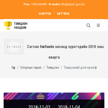
Утас:
+976-262449
И-мэйл:
info@sport.gov.mn
НЭВТРЭХ
БҮРТГҮҮЛЭХ
Сагсан бөмбөгийн насанд хүрэгчдийн 2018 оны
аварга
Нүүр
Спортын төрөл
Тэмцээн
Тэмцээний дэлгэрэнгүй
2018-11-02
2018-11-04