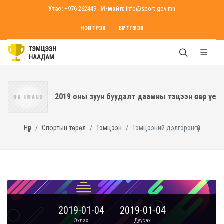
Утас:
+976-262449
И-мэйл:
info@sport.gov.mn
НЭВТРЭХ
БҮРТГҮҮЛЭХ
2019 оны зуун буудалт даамны тэцээн өсвөр үе
Нүүр
Спортын төрөл
Тэмцээн
Тэмцээний дэлгэрэнгүй
2019-01-04
2019-01-04
Эхлэх
Дуусах