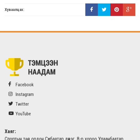
Хуваалцах:
Facebook
Instagram
Twitter
YouTube
Хаяг:
Спортын төв ордон Сүхбаатар дүүрэг, 8-р хороо Улаанбаатар,