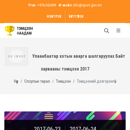
Утас:
+976-262449
И-мэйл:
info@sport.gov.mn
НЭВТРЭХ
БҮРТГҮҮЛЭХ
Улаанбаатар хотын аварга шалгаруулах Байт
харвааны тэмцээн 2017
Нүүр
Спортын төрөл
Тэмцээн
Тэмцээний дэлгэрэнгүй
2017-06-23
2017-06-24