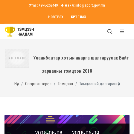
Утас:
+976-262449
И-мэйл:
info@sport.gov.mn
НЭВТРЭХ
БҮРТГҮҮЛЭХ
Улаанбаатар хотын аварга шалгаруулах Байт
харвааны тэмцээн 2018
Нүүр
Спортын төрөл
Тэмцээн
Тэмцээний дэлгэрэнгүй
2018-06-08
2018-06-09