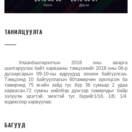
Эхлэх
Дуусах
ТАНИЛЦУУЛГА
Улаанбаатархотын 2018 оны аварга
шалгаруулах байт харвааны тэмцээнийг 2018 оны 06-р
дугаарсарын 09-10-н
ы
өдрүүдэд зохион байгуулсан.
Тэмцээнд 10 байгууллагын 60тамирчин оролцсон ба
тамирчид 75 м-ийн зайд тус бүр 36 сумаар 2 удаа
харвасан.72 сумны нийлбэр дүнгээр тамирчдыг байр
эзлүүлж эрэгтэй, эмэгтэй тус бүрийг1/16, 1/8, 1/4
кодексоор харвуулав.
БАГУУД