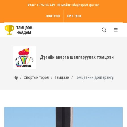
Утас:
+976-262449
И-мэйл:
info@sport.gov.mn
НЭВТРЭХ
БҮРТГҮҮЛЭХ
Дүүргийн аварга шалгаруулах тэмцээн
Нүүр
Спортын төрөл
Тэмцээн
Тэмцээний дэлгэрэнгүй