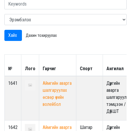
Хайх
Дахин тохируулах
№
Лого
Гарчиг
Спорт
Ангилал
1641
Аймгийн аварга
Дүүргийн
шалгаруулах
аварга
өсвөр үеийн
шалгаруулах
волейбол
тэмцээн /
ДүАШТ
1642
Аймгийн аварга
Шатар
Дүүргийн