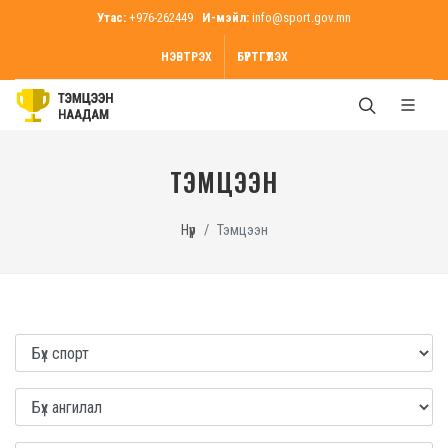
Утас:
+976-262449
И-мэйл:
info@sport.gov.mn
НЭВТРЭХ
БҮРТГҮҮЛЭХ
ТЭМЦЭЭН
Нүүр
Тэмцээн