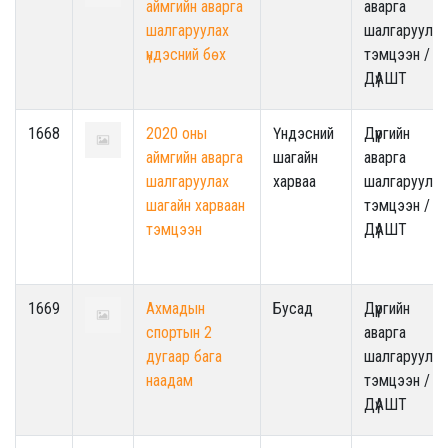
аймгийн аварга
аварга
шалгаруулах
шалгаруулах
үндэсний бөх
тэмцээн /
ДүАШТ
1668
2020 оны
Үндэсний
Дүүргийн
аймгийн аварга
шагайн
аварга
шалгаруулах
харваа
шалгаруулах
шагайн харваан
тэмцээн /
тэмцээн
ДүАШТ
1669
Ахмадын
Бусад
Дүүргийн
спортын 2
аварга
дугаар бага
шалгаруулах
наадам
тэмцээн /
ДүАШТ