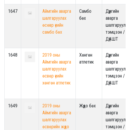
1647
Аймгийн аварга
Самбо
Дүүргийн
шалгаруулах
бөх
аварга
өсөвр үеийн
шалгаруулах
самбо бөх
тэмцээн /
ДүАШТ
1648
2019 оны
Хөнгөн
Дүүргийн
Аймгийн аварга
атлетик
аварга
шалгаруулах
шалгаруулах
өсвөр үеийн
тэмцээн /
хөнгөн атлетик
ДүАШТ
1649
2019 оны
Жүдо бөх
Дүүргийн
Аймгийн аварга
аварга
шалгаруулах
шалгаруулах
өсвөрийн жүдо
тэмцээн /