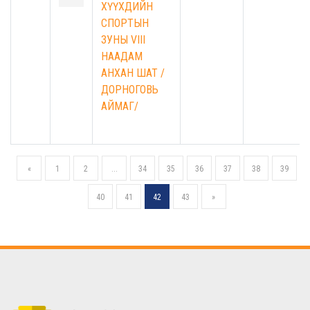
ХҮҮХДИЙН
СПОРТЫН
ЗУНЫ VIII
НААДАМ
АНХАН ШАТ /
ДОРНОГОВЬ
АЙМАГ/
«
1
2
...
34
35
36
37
38
39
40
41
42
43
»