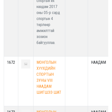
спортын их
наадам 2017
оны 05-р сард
спортын 4
төрлөөр
амжилттай
зохион
байгууллаа.
1672
МОНГОЛЫН
НААДАМ
ХҮҮХДИЙН
СПОРТЫН
ЗУНЫ VIII
НААДАМ
ШИГШЭЭ ШАТ