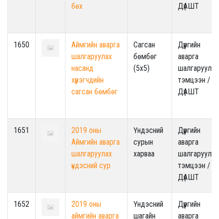
бөх
ДүАШТ
1650
Аймгийн аварга
Сагсан
Дүүргийн
шалгаруулах
бөмбөг
аварга
насанд
(5x5)
шалгаруулах
хүрэгчдийн
тэмцээн /
сагсан бөмбөг
ДүАШТ
1651
2019 оны
Үндэсний
Дүүргийн
Аймгийн аварга
сурын
аварга
шалгаруулах
харваа
шалгаруулах
үндэсний сур
тэмцээн /
ДүАШТ
1652
2019 оны
Үндэсний
Дүүргийн
аймгийн аварга
шагайн
аварга