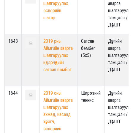
шалгаруулах
аварга
өсвөрийн
шалгаруулах
шатар
тэмцээн /
ДүАШТ
1643
2019 рны
Сагсан
Дүүргийн
Аймгийн аварга
бөмбөг
аварга
шалгаруулах
(5x5)
шалгаруулах
идэрчүүдийн
тэмцээн /
сагсан бөмбөг
ДүАШТ
1644
2019 оны
Ширээний
Дүүргийн
Аймгийн аварга
теннис
аварга
шалгаруулах
шалгаруулах
ахмад, насанд
тэмцээн /
хүрэгч,
ДүАШТ
өсвөрийн