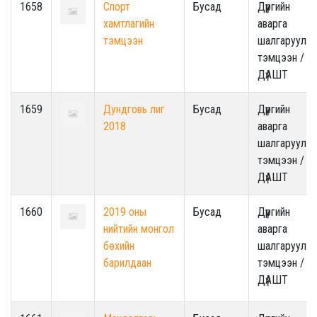
1658
Спорт
Бусад
Дүүргийн
хамтлагийн
аварга
тэмцээн
шалгаруулах
тэмцээн /
ДүАШТ
1659
Дундговь лиг
Бусад
Дүүргийн
2018
аварга
шалгаруулах
тэмцээн /
ДүАШТ
1660
2019 оны
Бусад
Дүүргийн
нийтийн монгол
аварга
бөхийн
шалгаруулах
барилдаан
тэмцээн /
ДүАШТ