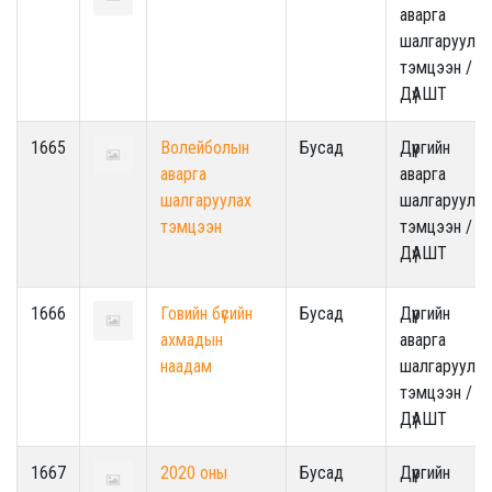
аварга
шалгаруулах
тэмцээн /
ДүАШТ
1665
Волейболын
Бусад
Дүүргийн
аварга
аварга
шалгаруулах
шалгаруулах
тэмцээн
тэмцээн /
ДүАШТ
1666
Говийн бүсийн
Бусад
Дүүргийн
ахмадын
аварга
наадам
шалгаруулах
тэмцээн /
ДүАШТ
1667
2020 оны
Бусад
Дүүргийн