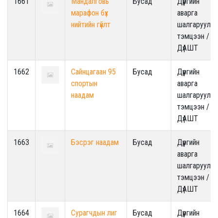
1661
Мандалговь
Бусад
Дүүргийн
марафон бүх
аварга
нийтийн гүйлт
шалгаруулах
тэмцээн /
ДүАШТ
1662
Сайнцагаан 95
Бусад
Дүүргийн
спортын
аварга
наадам
шалгаруулах
тэмцээн /
ДүАШТ
1663
Бэсрэг наадам
Бусад
Дүүргийн
аварга
шалгаруулах
тэмцээн /
ДүАШТ
1664
Сурагчдын лиг
Бусад
Дүүргийн