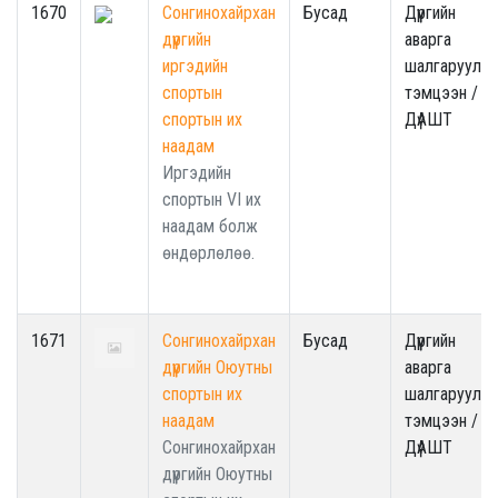
1670
Сонгинохайрхан
Бусад
Дүүргийн
дүүргийн
аварга
иргэдийн
шалгаруулах
спортын
тэмцээн /
спортын их
ДүАШТ
наадам
Иргэдийн
спортын VI их
наадам болж
өндөрлөлөө.
1671
Сонгинохайрхан
Бусад
Дүүргийн
дүүргийн Оюутны
аварга
спортын их
шалгаруулах
наадам
тэмцээн /
Сонгинохайрхан
ДүАШТ
дүүргийн Оюутны