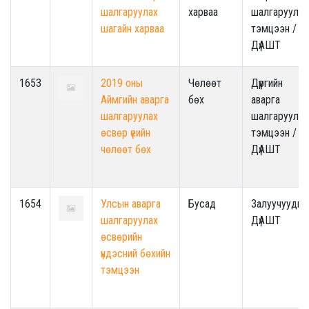
шалгаруулах
харваа
шалгаруулах
шагайн харваа
тэмцээн /
ДүАШТ
1653
2019 оны
Чөлөөт
Дүүргийн
Аймгийн аварга
бөх
аварга
шалгаруулах
шалгаруулах
өсвөр үеийн
тэмцээн /
чөлөөт бөх
ДүАШТ
1654
Улсын аварга
Бусад
Залуучуудын
шалгаруулах
ДүАШТ
өсвөрийн
үндэсний бөхийн
тэмцээн