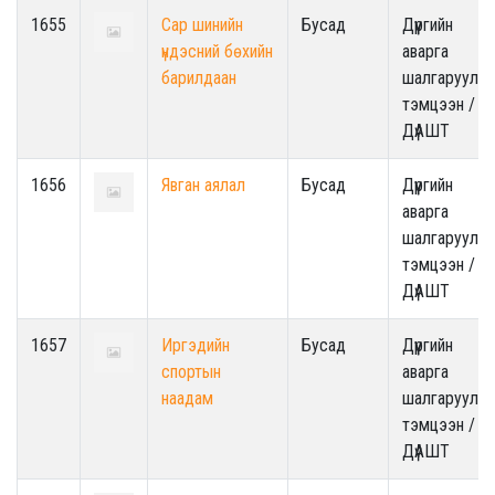
1655
Сар шинийн
Бусад
Дүүргийн
үндэсний бөхийн
аварга
барилдаан
шалгаруулах
тэмцээн /
ДүАШТ
1656
Явган аялал
Бусад
Дүүргийн
аварга
шалгаруулах
тэмцээн /
ДүАШТ
1657
Иргэдийн
Бусад
Дүүргийн
спортын
аварга
наадам
шалгаруулах
тэмцээн /
ДүАШТ