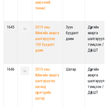
ширээний
теннис
1645
2019 оны
Зуун
Дүүргийн
Аймгийн аварга
буудалт
аварга
шалгаруулах
даам
шалгаруулах
100 буудалт
тэмцээн /
даам
ДүАШТ
1646
2019 оны
Шатар
Дүүргийн
Аймгийн аварга
аварга
шалгаруулах
шалгаруулах
насанд
тэмцээн /
хүрэгчдийн
ДүАШТ
шатар