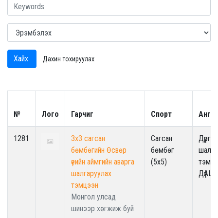
Хайх
Дахин тохируулах
№
Лого
Гарчиг
Спорт
Анги
1281
3x3 сагсан
Сагсан
Дүүрги
бөмбөгийн Өсвөр
бөмбөг
шалга
үеийн аймгийн аварга
(5x5)
тэмцэ
шалгаруулах
ДүАШ
тэмцээн
Монгол улсад
шинээр хөгжиж буй