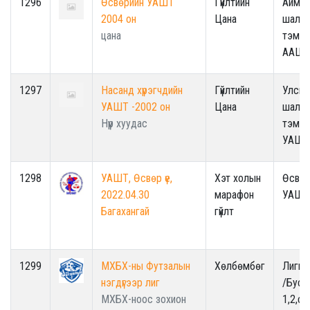
1296
Өсвөрийн УАШТ
Гүйлтийн
Аймги
2004 он
Цана
шалга
цана
тэмцэ
ААШ
1297
Насанд хүрэгчдийн
Гүйлтийн
Улсын
УАШТ -2002 он
Цана
шалга
Нүүр хуудас
тэмцэ
УАШТ
1298
УАШТ, Өсвөр үе,
Хэт холын
Өсвөр
2022.04.30
марафон
УАШТ
Багахангай
гүйлт
1299
МХБХ-ны Футзалын
Хөлбөмбөг
Лигий
нэгдүгээр лиг
/Буса
МХБХ-ноос зохион
1,2,с