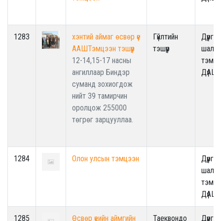
1283
хэнтий аймаг өсвөр үе
Гүйлтийн
Дүүрги
ААШТэмцээн тэшүүр
тэшүүр
шалга
12-14,15-17 насны
тэмцэ
ангиллаар Биндэр
ДүАШ
суманд зохиогдож
нийт 39 тамирчин
оролцож 255000
төгрөг зарцууллаа.
1284
Олон улсын тэмцээн
Дүүрги
шалга
тэмцэ
ДүАШ
1285
Өсвөр үеийн аймгийн
Таеквондо
Дүүрги