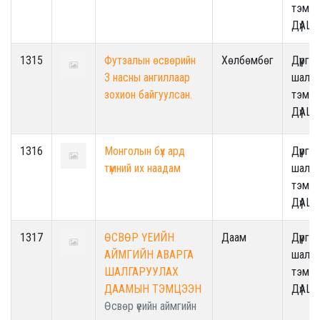
тэмцэ
ДүАШ
1315
Футзалын өсвөрийн
Хөлбөмбөг
Дүүрги
3 насны ангиллаар
шалга
зохион байгуулсан.
тэмцэ
ДүАШ
1316
Монголын бүх ард
Дүүрги
түмний их наадам
шалга
тэмцэ
ДүАШ
1317
ӨСВӨР ҮЕИЙН
Даам
Дүүрги
АЙМГИЙН АВАРГА
шалга
ШАЛГАРУУЛАХ
тэмцэ
ДААМЫН ТЭМЦЭЭН
ДүАШ
Өсвөр үеийн аймгийн