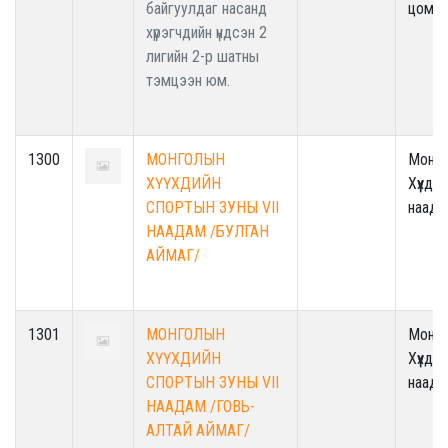
байгуулдаг насанд
цом/
хүрэгчдийн үндсэн 2
лигийн 2-р шатны
тэмцээн юм.
1300
МОНГОЛЫН
Монг
ХҮҮХДИЙН
Хүүхди
СПОРТЫН ЗУНЫ VII
наада
НААДАМ /БУЛГАН
АЙМАГ/
1301
МОНГОЛЫН
Монг
ХҮҮХДИЙН
Хүүхди
СПОРТЫН ЗУНЫ VII
наада
НААДАМ /ГОВЬ-
АЛТАЙ АЙМАГ/