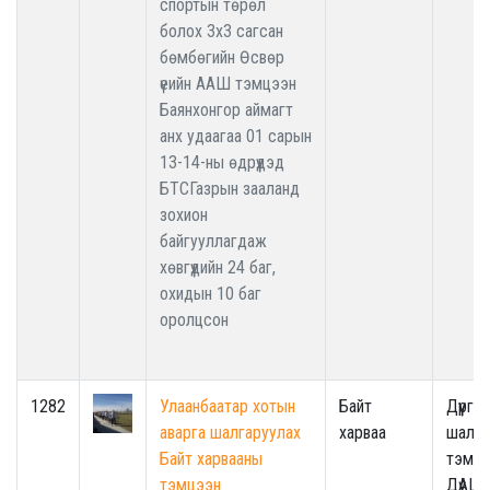
спортын төрөл
болох 3x3 сагсан
бөмбөгийн Өсвөр
үеийн ААШ тэмцээн
Баянхонгор аймагт
анх удаагаа 01 сарын
13-14-ны өдрүүдэд
БТСГазрын зааланд
зохион
байгууллагдаж
хөвгүүдийн 24 баг,
охидын 10 баг
оролцсон
1282
Улаанбаатар хотын
Байт
Дүүрги
аварга шалгаруулах
харваа
шалга
Байт харвааны
тэмцэ
тэмцээн
ДүАШ