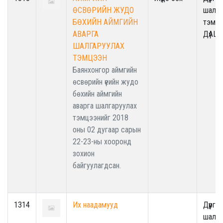
ӨСВӨРИЙН ЖУДО
шалга
БӨХИЙН АЙМГИЙН
тэмцэ
АВАРГА
ДүАШ
ШАЛГАРУУЛАХ
ТЭМЦЭЭН
Баянхонгор аймгийн
өсвөрийн үеийн жудо
бөхийн аймгийн
аварга шалгаруулах
тэмцээнийг 2018
оны 02 дугаар сарын
22-23-ны хооронд
зохион
байгуулагдсан.
1314
Их наадамууд
Дүүрги
шалга