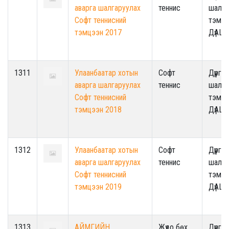
аварга шалгаруулах
теннис
шалга
Софт теннисний
тэмцэ
тэмцээн 2017
ДүАШ
1311
Улаанбаатар хотын
Софт
Дүүрги
аварга шалгаруулах
теннис
шалга
Софт теннисний
тэмцэ
тэмцээн 2018
ДүАШ
1312
Улаанбаатар хотын
Софт
Дүүрги
аварга шалгаруулах
теннис
шалга
Софт теннисний
тэмцэ
тэмцээн 2019
ДүАШ
1313
АЙМГИЙН
Жүдо бөх
Дүүрги