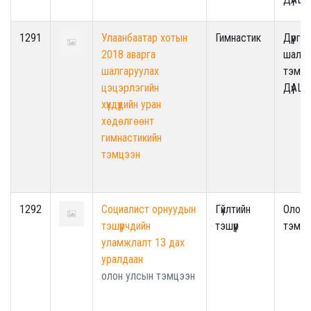
1291
Улаанбаатар хотын
Гимнастик
Дүүрги
2018 аварга
шалга
шалгаруулах
тэмцэ
цэцэрлэгийн
ДүАШ
хүүхдүүдийн уран
хөдөлгөөнт
гимнастикийн
тэмцээн
1292
Социалист орнуудын
Гүйлтийн
Олон 
тэшүүрчдийн
тэшүүр
тэмцэ
уламжлалт 13 дах
уралдаан
олон улсын тэмцээн