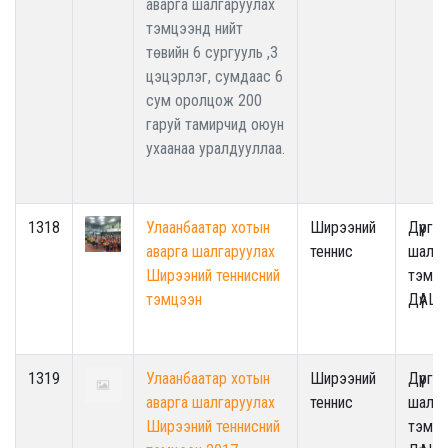
аварга шалгаруулах
тэмцээнд нийт
төвийн 6 сургууль ,3
цэцэрлэг, сумдаас 6
сум оролцож 200
гаруй тамирчид оюун
ухаанаа уралдууллаа.
1318
Улаанбаатар хотын
Ширээний
Дүүрги
аварга шалгаруулах
теннис
шалга
Ширээний теннисний
тэмцэ
тэмцээн
ДүАШ
1319
Улаанбаатар хотын
Ширээний
Дүүрги
аварга шалгаруулах
теннис
шалга
Ширээний теннисний
тэмцэ