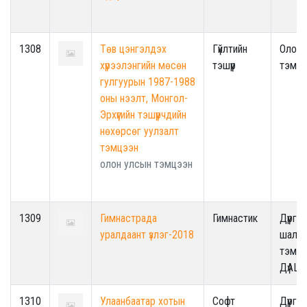
1308
Төв цэнгэлдэх
Гүйлтийн
Олон 
хүрээлэнгийн мөсөн
тэшүүр
тэмцэ
гулгуурын 1987-1988
оны нээлт, Монгол-
Эрхүүгийн тэшүүрчдийн
нөхөрсөг уулзалт
тэмцээн
олон улсын тэмцээн
1309
Гимнастрада
Гимнастик
Дүүрги
уралдаант үзлэг-2018
шалга
тэмцэ
ДүАШ
1310
Улаанбаатар хотын
Софт
Дүүрги