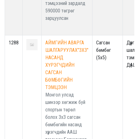
тэмцээний зардалд
590000 төгрөг
зарцуулсан
1288
АЙМГИЙН АВАРГА
Сагсан
Дүүрги
ШАЛГАРУУЛАХ"3Х3"
бөмбөг
шалга
НАСАНД
(5x5)
тэмцэ
ХҮРЭГЧДИЙН
ДүАШ
САГСАН
БӨМБӨГИЙН
ТЭМЦЭЭН
Монгол улсад
шинээр хөгжиж буй
спортын төрөл
болох 3x3 сагсан
бөмбөгийн насанд
хүрэгчдийн ААШ