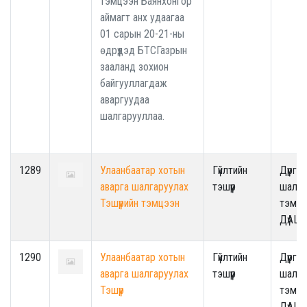
тэмцээн Баянхонгор
аймагт анх удаагаа
01 сарын 20-21-ны
өдрүүдэд БТСГазрын
зааланд зохион
байгууллагдаж
аваргуудаа
шалгарууллаа.
1289
Улаанбаатар хотын
Гүйлтийн
Дүүрги
аварга шалгаруулах
тэшүүр
шалга
Тэшүүрийн тэмцээн
тэмцэ
ДүАШ
1290
Улаанбаатар хотын
Гүйлтийн
Дүүрги
аварга шалгаруулах
тэшүүр
шалга
Тэшүүр
тэмцэ
ДүАШ