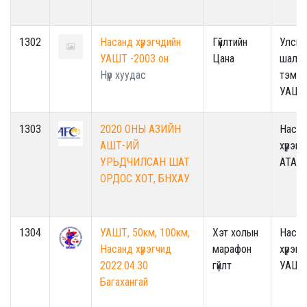
1302
Насанд хүрэгчдийн
Гүйлтийн
Улсын
УАШТ -2003 он
Цана
шалга
Нүүр хуудас
тэмцэ
УАШТ
1303
2020 ОНЫ АЗИЙН
Насан
АШТ-ИЙ
хүрэгч
УРЬДЧИЛСАН ШАТ
АТАШ
ОРДОС ХОТ, БНХАУ
1304
УАШТ, 50км, 100км,
Хэт холын
Насан
Насанд хүрэгчид
марафон
хүрэгч
2022.04.30
гүйлт
УАШТ
Багахангай