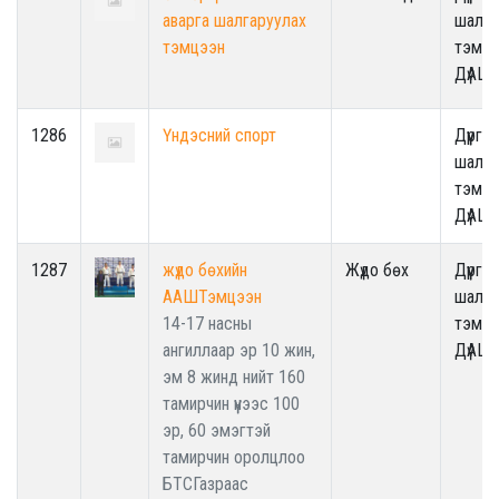
аварга шалгаруулах
шалга
тэмцээн
тэмцэ
ДүАШ
1286
Үндэсний спорт
Дүүрги
шалга
тэмцэ
ДүАШ
1287
жүдо бөхийн
Жүдо бөх
Дүүрги
ААШТэмцээн
шалга
14-17 насны
тэмцэ
ангиллаар эр 10 жин,
ДүАШ
эм 8 жинд нийт 160
тамирчин үүнээс 100
эр, 60 эмэгтэй
тамирчин оролцлоо
БТСГазраас