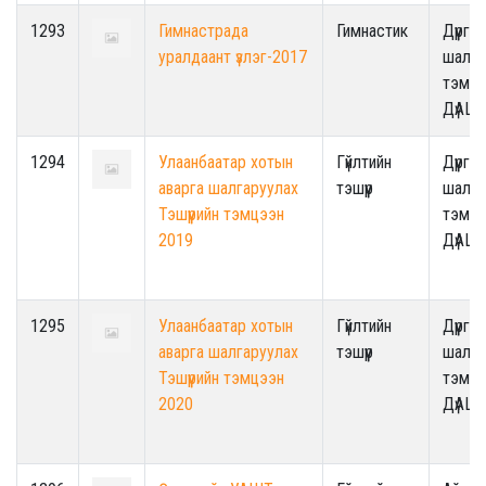
1293
Гимнастрада
Гимнастик
Дүүрги
уралдаант үзлэг-2017
шалга
тэмцэ
ДүАШ
1294
Улаанбаатар хотын
Гүйлтийн
Дүүрги
аварга шалгаруулах
тэшүүр
шалга
Тэшүүрийн тэмцээн
тэмцэ
2019
ДүАШ
1295
Улаанбаатар хотын
Гүйлтийн
Дүүрги
аварга шалгаруулах
тэшүүр
шалга
Тэшүүрийн тэмцээн
тэмцэ
2020
ДүАШ