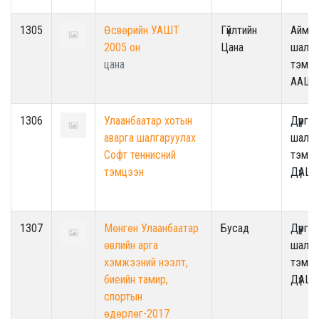
1305
Өсвөрийн УАШТ
Гүйлтийн
Аймги
2005 он
Цана
шалга
цана
тэмцэ
ААШ
1306
Улаанбаатар хотын
Дүүрги
аварга шалгаруулах
шалга
Софт теннисний
тэмцэ
тэмцээн
ДүАШ
1307
Мөнгөн Улаанбаатар
Бусад
Дүүрги
өвлийн арга
шалга
хэмжээний нээлт,
тэмцэ
биеийн тамир,
ДүАШ
спортын
өдөрлөг-2017