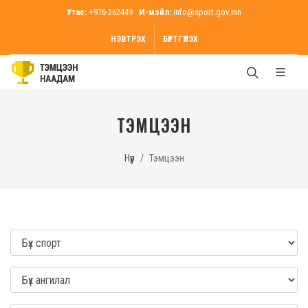
Утас:
+976-262449
И-мэйл:
info@sport.gov.mn
НЭВТРЭХ
БҮРТГҮҮЛЭХ
ТЭМЦЭЭН
Нүүр
Тэмцээн