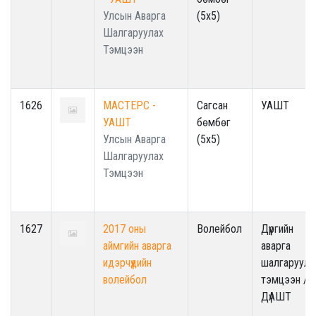
Улсын Аварга
(5x5)
Шалгаруулах
Тэмцээн
1626
МАСТЕРС -
Сагсан
УАШТ
УАШТ
бөмбөг
Улсын Аварга
(5x5)
Шалгаруулах
Тэмцээн
1627
2017 оны
Волейбол
Дүүргийн
аймгийн аварга
аварга
идэрчүүдийн
шалгаруула
волейбол
тэмцээн /
ДүАШТ