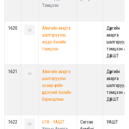
Тэмцээн
1620
Аймгийн аварга
Дүүргийн
шалгаруулах
аварга
жудо бөхийн
шалгаруула
тэмцээн
тэмцээн /
ДүАШТ
1621
Аймгийн аварга
Дүүргийн
шалгаруулах
аварга
өсөвр үеийн
шалгаруула
үндэсний бөхийн
тэмцээн /
барилдпаан
ДүАШТ
1622
U18 - УАШТ
Сагсан
УАШТ
Улсын Аварга
бөмбөг