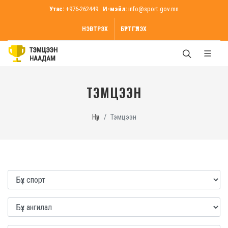
Утас:
+976-262449
И-мэйл:
info@sport.gov.mn
НЭВТРЭХ
БҮРТГҮҮЛЭХ
ТЭМЦЭЭН
Нүүр
Тэмцээн