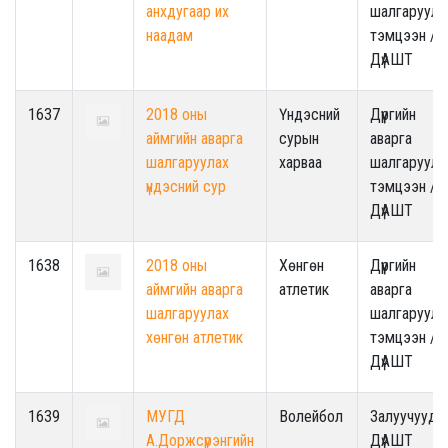
анхдугаар их
шалгаруула
наадам
тэмцээн /
ДүАШТ
1637
2018 оны
Үндэсний
Дүүргийн
аймгийн аварга
сурын
аварга
шалгаруулах
харваа
шалгаруула
үндэсний сур
тэмцээн /
ДүАШТ
1638
2018 оны
Хөнгөн
Дүүргийн
аймгийн аварга
атлетик
аварга
шалгаруулах
шалгаруула
хөнгөн атлетик
тэмцээн /
ДүАШТ
1639
МУГД
Волейбол
Залуучууды
А.Доржсүрэнгийн
ДүАШТ