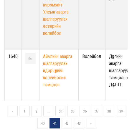
нэрэмжит
Улсын аварга
шалгаруулах
өсвөрийн
волейбол
1640
Аймгийн аварга
Волейбол
Дүүргийн
шалгаруулах
аварга
идэрчүүдийн
шалгаруула
волейболын
тэмцээн /
тэмцээн
ДүАШТ
«
1
2
...
34
35
36
37
38
39
40
41
42
43
»