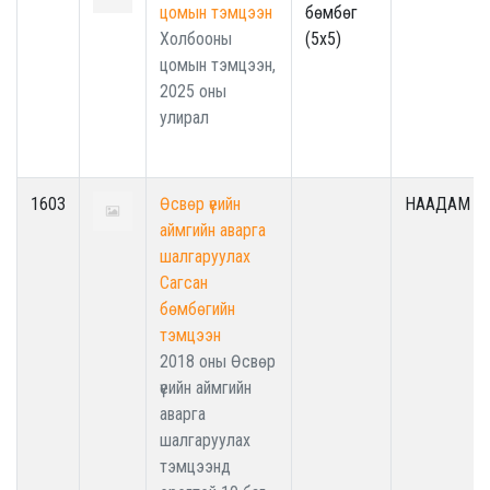
цомын тэмцээн
бөмбөг
Холбооны
(5x5)
цомын тэмцээн,
2025 оны
улирал
1603
Өсвөр үеийн
НААДАМ
аймгийн аварга
шалгаруулах
Сагсан
бөмбөгийн
тэмцээн
2018 оны Өсвөр
үеийн аймгийн
аварга
шалгаруулах
тэмцээнд