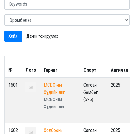
Хайх
Дахин тохируулах
№
Лого
Гарчиг
Спорт
Ангилал
1601
МСБХ-ны
Сагсан
2025
Хүүхдийн лиг
бөмбөг
МСБХ-ны
(5x5)
Хүүхдийн лиг
1602
Холбооны
Сагсан
2025