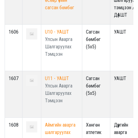
өсөвр үеийн
шалгаруула
сагсан бөмбөг
тэмцээн /
ДүАШТ
1606
U10 - УАШТ
Сагсан
УАШТ
Улсын Аварга
бөмбөг
Шалгаруулах
(5x5)
Тэмцээн
1607
U11 - УАШТ
Сагсан
УАШТ
Улсын Аварга
бөмбөг
Шалгаруулах
(5x5)
Тэмцээн
1608
Аймгийн аварга
Хөнгөн
Дүүргийн
шалгаруулах
атлетик
аварга