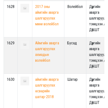
1628
2017 оны
Волейбол
Дүүргийн
аймгийн аварга
аварга
шалгаруулах
шалгаруула
мини волейбол
тэмцээн /
ДүАШТ
1629
Аймгийн аварга
Бусад
Дүүргийн
шалгаруулах
аварга
ахмадын
шалгаруула
волейбол
тэмцээн /
ДүАШТ
1630
аймгийн аварга
Шатар
Дүүргийн
шалгаруулах
аварга
өсвөрийн
шалгаруула
шатар-2018
тэмцээн /
ДүАШТ