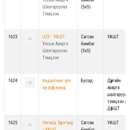
Шалгаруулах
(5x5)
Тэмцээн
1623
U23 - УАШТ
Сагсан
УАШТ
Улсын Аварга
бөмбөг
Шалгаруулах
(5x5)
Тэмцээн
1624
Хөдөлгөөн эрч
Бусад
Дүүргийн
хүч эрүүл мэнд
аварга
шалгаруула
тэмцээн /
ДүАШТ
1625
Насанд Хүрэгчид
Сагсан
УАШТ
- УАШТ
бөмбөг