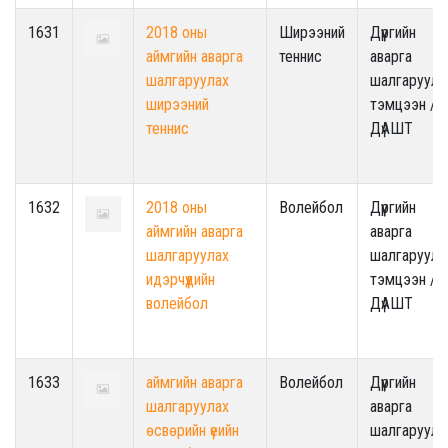
1631
2018 оны
Ширээний
Дүүргийн
аймгийн аварга
теннис
аварга
шалгаруулах
шалгаруула
ширээний
тэмцээн /
теннис
ДүАШТ
1632
2018 оны
Волейбол
Дүүргийн
аймгийн аварга
аварга
шалгаруулах
шалгаруула
идэрчүүдийн
тэмцээн /
волейбол
ДүАШТ
1633
аймгийн аварга
Волейбол
Дүүргийн
шалгаруулах
аварга
өсвөрийн үеийн
шалгаруула