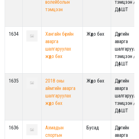
волейболын
тэмцээн /
тэмцээн
ДүАШТ
1634
Хангайн бүсийн
Жүдо бөх
Дүүргийн
аварга
аварга
шалгаруулах
шалгаруула
жүдо бөх
тэмцээн /
ДүАШТ
1635
2018 оны
Жүдо бөх
Дүүргийн
аймгийн аварга
аварга
шалгаруулах
шалгаруула
жүдо бөх
тэмцээн /
ДүАШТ
1636
Ахмадын
Бусад
Дүүргийн
спортын
аварга