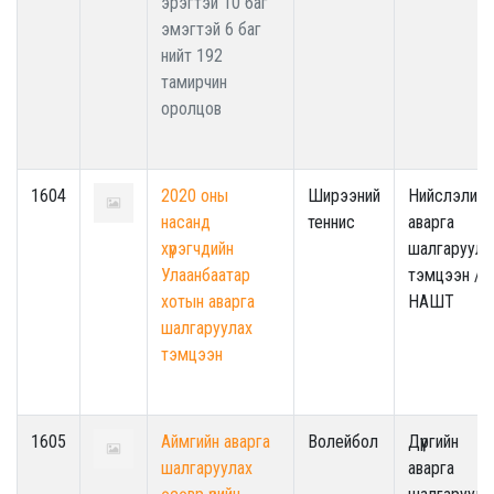
эрэгтэй 10 баг
эмэгтэй 6 баг
нийт 192
тамирчин
оролцов
1604
2020 оны
Ширээний
Нийслэлийн
насанд
теннис
аварга
хүрэгчдийн
шалгаруула
Улаанбаатар
тэмцээн /
хотын аварга
НАШТ
шалгаруулах
тэмцээн
1605
Аймгийн аварга
Волейбол
Дүүргийн
шалгаруулах
аварга