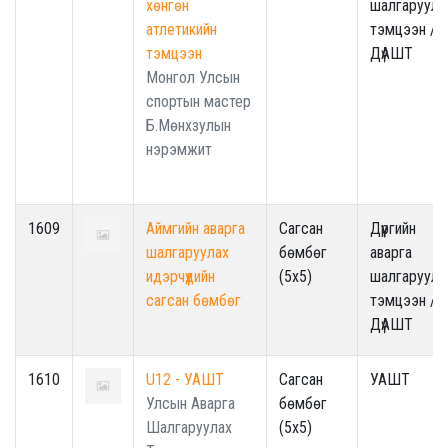
хөнгөн
шалгаруула
атлетикийн
тэмцээн /
тэмцээн
ДүАШТ
Монгол Улсын
спортын мастер
Б.Мөнхзулын
нэрэмжит
1609
Аймгийн аварга
Сагсан
Дүүргийн
шалгаруулах
бөмбөг
аварга
идэрчүүдийн
(5x5)
шалгаруула
сагсан бөмбөг
тэмцээн /
ДүАШТ
1610
U12 - УАШТ
Сагсан
УАШТ
Улсын Аварга
бөмбөг
Шалгаруулах
(5x5)