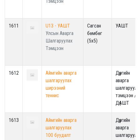
Тэмцээн
1611
U13 - УАШТ
Сагсан
УАШТ
Улсын Аварга
бөмбөг
Шалгаруулах
(5x5)
Тэмцээн
1612
Аймгийн аварга
Дүүргийн
шалгаруулах
аварга
ширээний
шалгаруула
теннис
тэмцээн /
ДүАШТ
1613
Аймгийн аварга
Дүүргийн
шалгаруулах
аварга
100 буудалт
шалгаруула