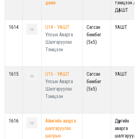
даам
тэмцээн /
ДүАШТ
1614
U14 - УАШТ
Сагсан
УАШТ
Улсын Аварга
бөмбөг
Шалгаруулах
(5x5)
Тэмцээн
1615
U15 - УАШТ
Сагсан
УАШТ
Улсын Аварга
бөмбөг
Шалгаруулах
(5x5)
Тэмцээн
1616
Аймгийн аварга
Дүүргийн
шалгаруулах
аварга
шатрын
шалгаруула