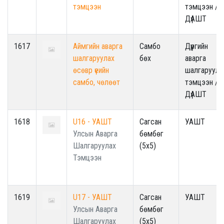
тэмцээн
тэмцээн /
ДүАШТ
1617
Аймгийн аварга
Самбо
Дүүргийн
шалгаруулах
бөх
аварга
өсөвр үеийн
шалгаруула
самбо, чөлөөт
тэмцээн /
ДүАШТ
1618
U16 - УАШТ
Сагсан
УАШТ
Улсын Аварга
бөмбөг
Шалгаруулах
(5x5)
Тэмцээн
1619
U17 - УАШТ
Сагсан
УАШТ
Улсын Аварга
бөмбөг
Шалгаруулах
(5x5)