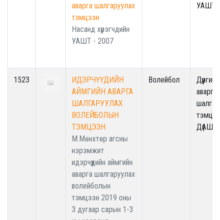
аварга шалгаруулах
УАШТ
тэмцээн
Насанд хүрэгчдийн
УАШТ - 2007
1523
ИДЭРЧҮҮДИЙН
Волейбол
Дүүргийн
АЙМГИЙН АВАРГА
аварга
ШАЛГАРУУЛАХ
шалгар
ВОЛЕЙБОЛЫН
тэмцээ
ТЭМЦЭЭН
ДүАШТ
М.Мөнхтөр агсны
нэрэмжит
идэрчүүдийн аймгийн
аварга шалгаруулах
волейболын
тэмцээн 2019 оны
3 дугаар сарын 1-3