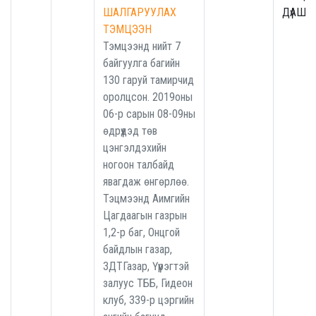
ШАЛГАРУУЛАХ
ДүАШТ
ТЭМЦЭЭН
Тэмцээнд нийт 7
байгуулга багийн
130 гаруй тамирчид
оролцсон. 2019оны
06-р сарын 08-09ны
өдрүүдэд төв
цэнгэлдэхийн
ногоон талбайд
явагдаж өнгөрлөө.
Тэцмээнд Аимгийн
Цагдаагын газрын
1,2-р баг, Онцгой
байдлын газар,
ЗДТГазар, Үүүрэгтэй
залуус ТББ, Гидеон
клуб, 339-р цэргийн