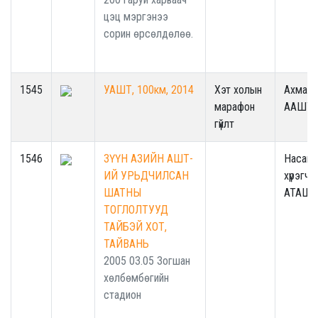
цэц мэргэнээ
сорин өрсөлдөлөө.
1545
УАШТ, 100км, 2014
Хэт холын
Ахмад
марафон
ААШТ
гүйлт
1546
ЗҮҮН АЗИЙН АШТ-
Насанд
ИЙ УРЬДЧИЛСАН
хүрэгчд
ШАТНЫ
АТАШТ
ТОГЛОЛТУУД
ТАЙБЭЙ ХОТ,
ТАЙВАНЬ
2005 03.05 Зогшан
хөлбөмбөгийн
стадион