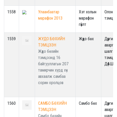
1558
Улаанбаатар
Хэт холын
Олон у
марафон 2013
марафон
тэмцээ
гүйлт
1559
ЖУДО БӨХИЙН
Жүдо бөх
Дүүргийн
ТЭМЦЭЭН
аварга
Жүдо бөхийн
шалгар
тэмцээнд 16
тэмцээ
байгууллагын 207
ДүАШТ
тамирчин хурд хүч
авхаалж самбаа
сорин оролцов
1560
САМБО БӨХИЙН
Самбо бөх
Дүүргийн
ТЭМЦЭЭН
аварга
Самбо бөхийн
шалгар