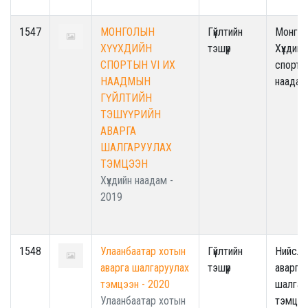
1547
МОНГОЛЫН
Гүйлтийн
Монго
ХҮҮХДИЙН
тэшүүр
Хүүхдийн
СПОРТЫН VI ИХ
спорты
НААДМЫН
наадам
ГҮЙЛТИЙН
ТЭШҮҮРИЙН
АВАРГА
ШАЛГАРУУЛАХ
ТЭМЦЭЭН
Хүүхдийн наадам -
2019
1548
Улаанбаатар хотын
Гүйлтийн
Нийслэ
аварга шалгаруулах
тэшүүр
аварга
тэмцээн - 2020
шалгар
Улаанбаатар хотын
тэмцээ