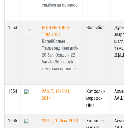
самбаагаа сорилоо.
1553
ВОЛЕЙБОЛЫН
Волейбол
Дүүргийн
ТЭМЦЭЭН
аварга
Волейболын
шалгар
Тэмцээнд хөвгүүдийн
тэмцээ
20 баг, Охидын 22
ДүАШТ
багийн 360 гаруй
тамирчин оролцов.
1554
УАШТ, 12/24H,
Хэт холын
Ахмад
2014
марафон
ААШТ
гүйлт
1555
УАШТ, 100км, 2013
Хэт холын
Ахмад
марафон
ААШТ