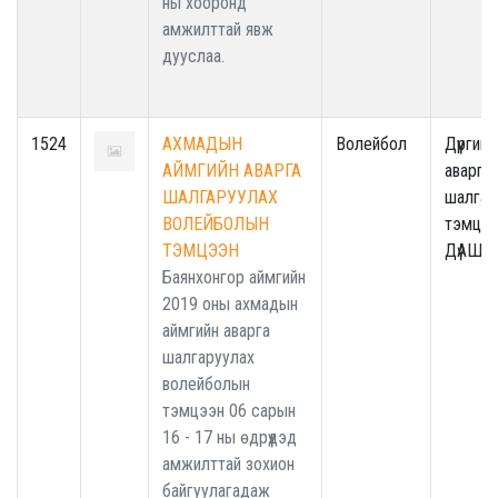
ны хооронд
амжилттай явж
дууслаа.
1524
АХМАДЫН
Волейбол
Дүүргийн
АЙМГИЙН АВАРГА
аварга
ШАЛГАРУУЛАХ
шалгар
ВОЛЕЙБОЛЫН
тэмцээ
ТЭМЦЭЭН
ДүАШТ
Баянхонгор аймгийн
2019 оны ахмадын
аймгийн аварга
шалгаруулах
волейболын
тэмцээн 06 сарын
16 - 17 ны өдрүүдэд
амжилттай зохион
байгуулагадаж