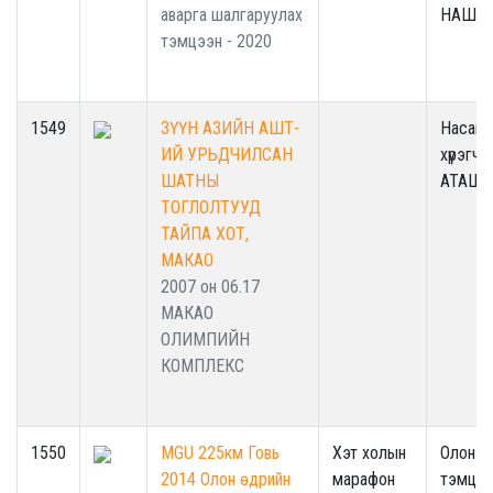
аварга шалгаруулах
НАШТ
тэмцээн - 2020
1549
ЗҮҮН АЗИЙН АШТ-
Насанд
ИЙ УРЬДЧИЛСАН
хүрэгчд
ШАТНЫ
АТАШТ
ТОГЛОЛТУУД
ТАЙПА ХОТ,
МАКАО
2007 он 06.17
МАКАО
ОЛИМПИЙН
КОМПЛЕКС
1550
MGU 225км Говь
Хэт холын
Олон у
2014 Олон өдрийн
марафон
тэмцээ