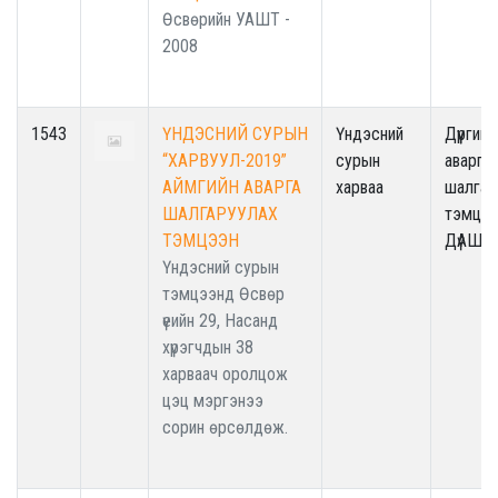
Өсвөрийн УАШТ -
2008
1543
ҮНДЭСНИЙ СУРЫН
Үндэсний
Дүүргийн
“ХАРВУУЛ-2019”
сурын
аварга
АЙМГИЙН АВАРГА
харваа
шалгар
ШАЛГАРУУЛАХ
тэмцээ
ТЭМЦЭЭН
ДүАШТ
Үндэсний сурын
тэмцээнд Өсвөр
үеийн 29, Насанд
хүрэгчдын 38
харваач оролцож
цэц мэргэнээ
сорин өрсөлдөж.