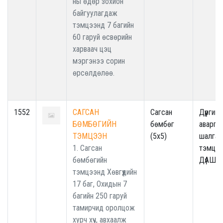
ны өдөр зохион
байгуулагдаж
тэмцээнд 7 багийн
60 гаруй өсвөрийн
харваач цэц
мэргэнээ сорин
өрсөлдөлөө.
1552
САГСАН
Сагсан
Дүүргийн
БӨМБӨГИЙН
бөмбөг
аварга
ТЭМЦЭЭН
(5x5)
шалгар
1. Сагсан
тэмцээ
бөмбөгийн
ДүАШТ
тэмцээнд Хөвгүүдийн
17 баг, Охидын 7
багийн 250 гаруй
тамирчид оролцож
хурч хүч, авхаалж