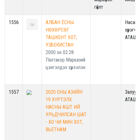
гүйлт
1556
АЛБАН ЁСНЫ
Насанд
НӨХӨРСӨГ
хүрэгчд
ТАШКЕНТ ХОТ,
АТАШТ
УЗБЕКИСТАН
2000 он 02.28
Пахтакор Марказий
цэнгэлдэх хүрээлэн
1557
2020 ОНЫ АЗИЙН
Залууч
19 ХҮРТЭЛХ
АТАШТ
НАСНЫ АШТ ИЙ
УРЬДЧИЛСАН ШАТ
- ХО ЧИ МИН ХОТ,
ВЬЕТНАМ