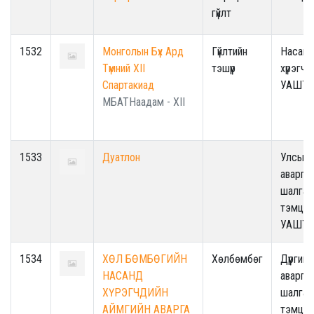
гүйлт
1532
Монголын Бүх Ард
Гүйлтийн
Насанд
Түмний XII
тэшүүр
хүрэгчд
Спартакиад
УАШТ
МБАТНаадам - XII
1533
Дуатлон
Улсын
аварга
шалгар
тэмцээ
УАШТ
1534
ХӨЛ БӨМБӨГИЙН
Хөлбөмбөг
Дүүргийн
НАСАНД
аварга
ХҮРЭГЧДИЙН
шалгар
АЙМГИЙН АВАРГА
тэмцээ