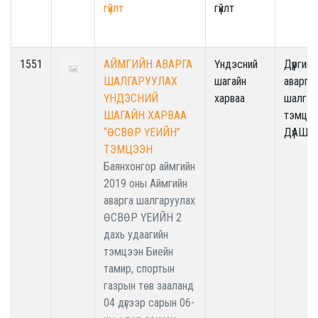
гүйлт
гүйлт
1551
АЙМГИЙН АВАРГА
Үндэсний
Дүүргийн
ШАЛГАРУУЛАХ
шагайн
аварга
ҮНДЭСНИЙ
харваа
шалгар
ШАГАЙН ХАРВАА
тэмцээ
“ӨСВӨР ҮЕИЙН”
ДүАШТ
ТЭМЦЭЭН
Баянхонгор аймгийн
2019 оны Аймгийн
аварга шалгаруулах
ӨСВӨР ҮЕИЙН 2
дахь удаагийн
тэмцээн Биейн
тамир, спортын
газрын төв зааланд
04 дүгээр сарын 06-