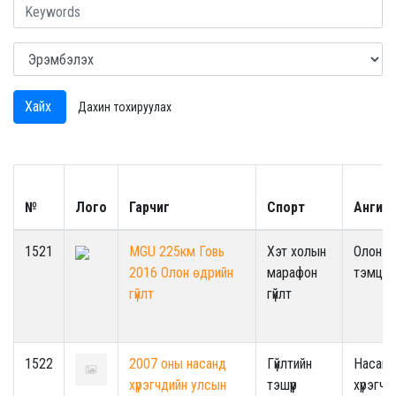
Хайх
Дахин тохируулах
№
Лого
Гарчиг
Спорт
Ангил
1521
MGU 225км Говь
Хэт холын
Олон у
2016 Олон өдрийн
марафон
тэмцээ
гүйлт
гүйлт
1522
2007 оны насанд
Гүйлтийн
Насанд
хүрэгчдийн улсын
тэшүүр
хүрэгчд