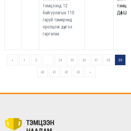
тэмцээнд 12
тэмцээ
байгуулагын 110
ДүАШТ
гаруй тамирчид
оролцож дүнгээ
гаргалаа.
«
1
2
...
34
35
36
37
38
39
40
41
42
43
»