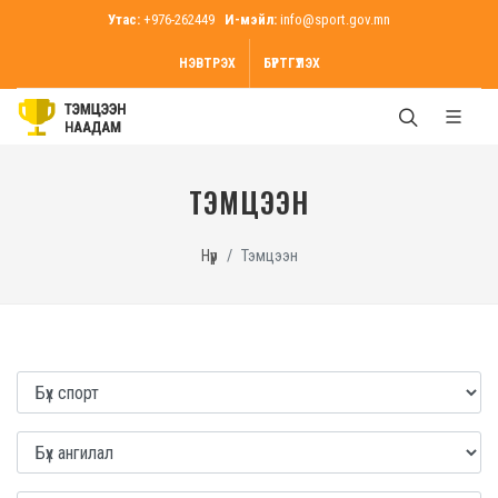
Утас:
+976-262449
И-мэйл:
info@sport.gov.mn
НЭВТРЭХ
БҮРТГҮҮЛЭХ
ТЭМЦЭЭН
Нүүр
Тэмцээн