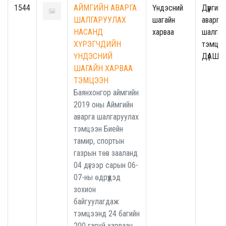
1544
АЙМГИЙН АВАРГА
Үндэсний
Дүүргийн
ШАЛГАРУУЛАХ
шагайн
аварга
НАСАНД
харваа
шалгар
ХҮРЭГЧДИЙН
тэмцээ
ҮНДЭСНИЙ
ДүАШТ
ШАГАЙН ХАРВАА
ТЭМЦЭЭН
Баянхонгор аймгийн
2019 оны Аймгийн
аварга шалгаруулах
тэмцээн Биейн
тамир, спортын
газрын төв зааланд
04 дүгээр сарын 06-
07-ны өдрүүдэд
зохион
байгуулагдаж
тэмцээнд 24 багийн
200 гаруй харваач