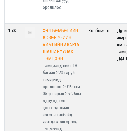
ангийн багууд
оролцлоо.
1535
ХӨЛ БӨМБӨГИЙН
Хөлбөмбөг
Дүүргийн
ӨСВӨР ҮЕИЙН
аварга
АЙМГИЙН АВАРГА
шалгар
ШАЛГАРУУЛАХ
тэмцээ
ТЭМЦЭЭН
ДүАШТ
Тэмцээнд нийт 18
багийн 220 гаруй
тамирчид
оролцсон. 2019оны
05-р сарын 25-26ны
өдрүүдэд төв
цэнгэлдэхийн
ногоон талбайд
явагдаж өнгөрлөө.
Тэцмээнд