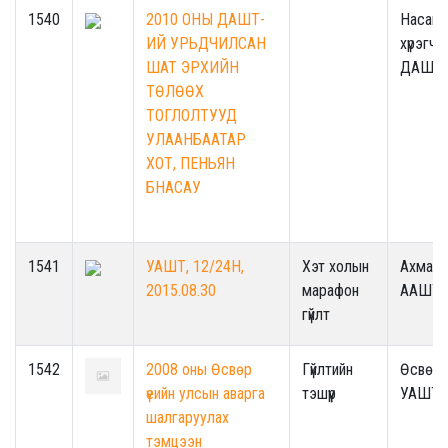
1540
2010 ОНЫ ДАШТ-
Насанд
ИЙ УРЬДЧИЛСАН
хүрэгчд
ШАТ ЭРХИЙН
ДАШТ
ТӨЛӨӨХ
ТОГЛОЛТУУД
УЛААНБААТАР
ХОТ, ПЕНЬЯН
БНАСАУ
1541
УАШТ, 12/24H,
Хэт холын
Ахмад
2015.08.30
марафон
ААШТ
гүйлт
1542
2008 оны Өсвөр
Гүйлтийн
Өсвөри
үеийн улсын аварга
тэшүүр
УАШТ
шалгаруулах
тэмцээн