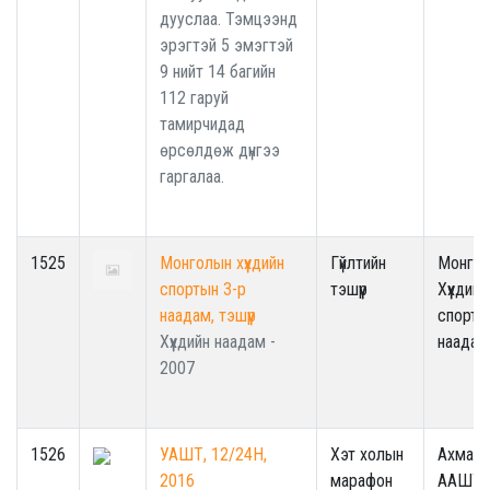
дууслаа. Тэмцээнд
эрэгтэй 5 эмэгтэй
9 нийт 14 багийн
112 гаруй
тамирчидад
өрсөлдөж дүнгээ
гаргалаа.
1525
Монголын хүүхдийн
Гүйлтийн
Монго
спортын 3-р
тэшүүр
Хүүхдийн
наадам, тэшүүр
спорты
Хүүхдийн наадам -
наадам
2007
1526
УАШТ, 12/24H,
Хэт холын
Ахмад
2016
марафон
ААШТ