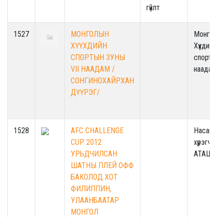
гүйлт
1527
МОНГОЛЫН
Монго
ХҮҮХДИЙН
Хүүхдийн
СПОРТЫН ЗУНЫ
спорты
VII НААДАМ /
наадам
СОНГИНОХАЙРХАН
ДҮҮРЭГ/
1528
AFC CHALLENGE
Насанд
CUP 2012
хүрэгчд
УРЬДЧИЛСАН
АТАШТ
ШАТНЫ ПЛЕЙ ОФФ
БАКОЛОД ХОТ
ФИЛИППИН,
УЛААНБААТАР
МОНГОЛ