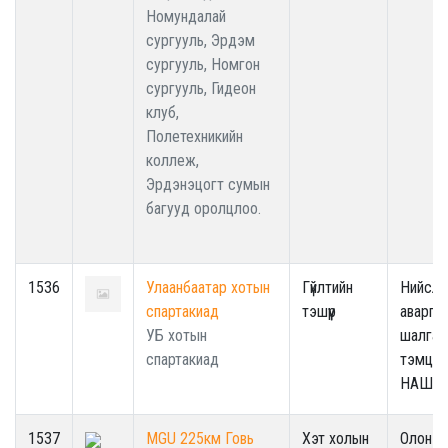
Номундалай
сургууль, Эрдэм
сургууль, Номгон
сургууль, Гидеон
клуб,
Полетехникийн
коллеж,
Эрдэнэцогт сумын
багууд оролцлоо.
1536
Улаанбаатар хотын
Гүйлтийн
Нийслэ
спартакиад
тэшүүр
аварга
УБ хотын
шалгар
спартакиад
тэмцээ
НАШТ
1537
MGU 225км Говь
Хэт холын
Олон у