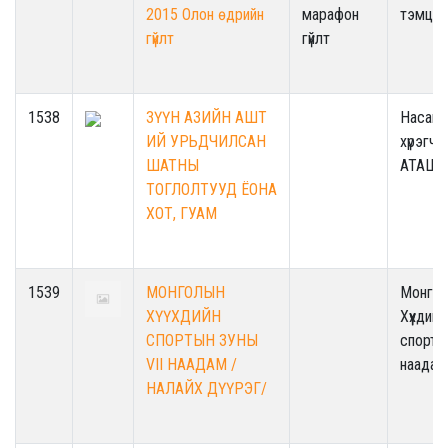
2015 Олон өдрийн
марафон
тэмцээ
гүйлт
гүйлт
1538
ЗҮҮН АЗИЙН АШТ
Насанд
ИЙ УРЬДЧИЛСАН
хүрэгчд
ШАТНЫ
АТАШТ
ТОГЛОЛТУУД ЁОНА
ХОТ, ГУАМ
1539
МОНГОЛЫН
Монго
ХҮҮХДИЙН
Хүүхдийн
СПОРТЫН ЗУНЫ
спорты
VII НААДАМ /
наадам
НАЛАЙХ ДҮҮРЭГ/