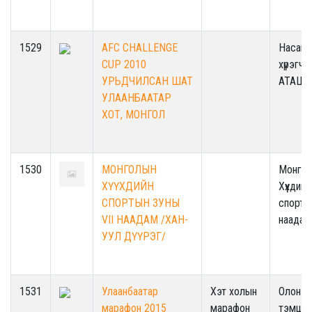
1529
AFC CHALLENGE
Насанд
CUP 2010
хүрэгчд
УРЬДЧИЛСАН ШАТ
АТАШТ
УЛААНБААТАР
ХОТ, МОНГОЛ
1530
МОНГОЛЫН
Монго
ХҮҮХДИЙН
Хүүхдийн
СПОРТЫН ЗУНЫ
спорты
VII НААДАМ /ХАН-
наадам
УУЛ ДҮҮРЭГ/
1531
Улаанбаатар
Хэт холын
Олон у
марафон 2015
марафон
тэмцээ