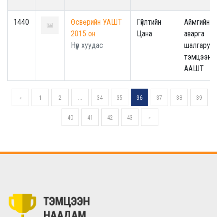
1440
Өсвөрийн УАШТ
Гүйлтийн
Аймгийн
2015 он
Цана
аварга
Нүүр хуудас
шалгаруул
тэмцээн -
ААШТ
«
1
2
...
34
35
36
37
38
39
40
41
42
43
»