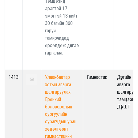
Тэмцээнд
эрэгтэй 17
эмэгтэй 13 нийт
30 багийн 360
гаруй
тамирчидад
өрсөлдөж дүнгээ
гаргалаа.
1413
Улаанбаатар
Гимнастик
Дүүргийн
хотын аварга
аварга
шалгаруулах
шалгаруул
Ерөнхий
тэмцээн /
боловсролын
ДүАШТ
сургуулийн
сурагчдын уран
хөдөлгөөнт
гимнастикийн