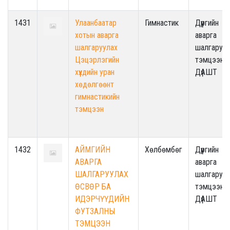
1431
Улаанбаатар
Гимнастик
Дүүргийн
хотын аварга
аварга
шалгаруулах
шалгаруул
Цэцэрлэгийн
тэмцээн /
хүүхдийн уран
ДүАШТ
хөдөлгөөнт
гимнастикийн
тэмцээн
1432
АЙМГИЙН
Хөлбөмбөг
Дүүргийн
АВАРГА
аварга
ШАЛГАРУУЛАХ
шалгаруул
ӨСВӨР БА
тэмцээн /
ИДЭРЧҮҮДИЙН
ДүАШТ
ФУТЗАЛНЫ
ТЭМЦЭЭН