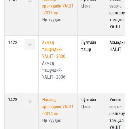
хүрэгчдийн УАШТ
Цана
аварга
-2013 он
шалгаруул
Нүүр хуудас
тэмцээн -
УАШТ
1422
Ахмад
Гүйлтийн
Ахмадын
тэшүүрчдийн
тэшүүр
НАШТ
УАШТ- 2006
Ахмад
тэшүүрчдийн
УАШТ- 2006
1423
Насанд
Гүйлтийн
Улсын
хүрэгчдийн УАШТ
Цана
аварга
-2014 он
шалгаруул
Нүүр хуудас
тэмцээн -
УАШТ