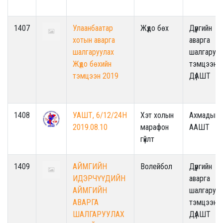
1407
Улаанбаатар
Жүдо бөх
Дүүргийн
хотын аварга
аварга
шалгаруулах
шалгаруул
Жүдо бөхийн
тэмцээн /
тэмцээн 2019
ДүАШТ
1408
УАШТ, 6/12/24H
Хэт холын
Ахмадын
2019.08.10
марафон
ААШТ
гүйлт
1409
АЙМГИЙН
Волейбол
Дүүргийн
ИДЭРЧҮҮДИЙН
аварга
АЙМГИЙН
шалгаруул
АВАРГА
тэмцээн /
ШАЛГАРУУЛАХ
ДүАШТ