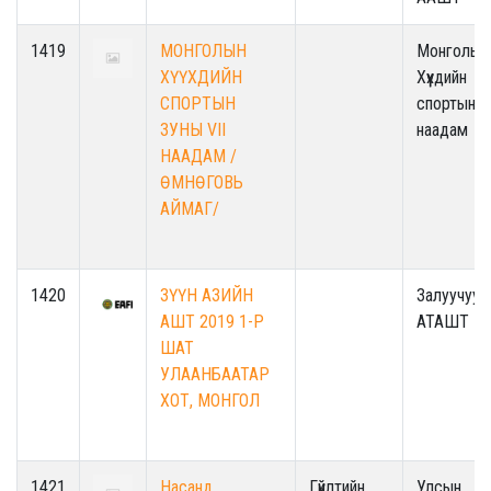
1419
МОНГОЛЫН
Монголын
ХҮҮХДИЙН
Хүүхдийн
СПОРТЫН
спортын
ЗУНЫ VII
наадам
НААДАМ /
ӨМНӨГОВЬ
АЙМАГ/
1420
ЗҮҮН АЗИЙН
Залуучуу
АШТ 2019 1-Р
АТАШТ
ШАТ
УЛААНБААТАР
ХОТ, МОНГОЛ
1421
Насанд
Гүйлтийн
Улсын