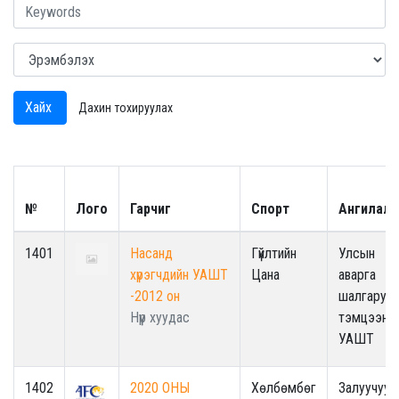
Хайх
Дахин тохируулах
№
Лого
Гарчиг
Спорт
Ангилал
1401
Насанд
Гүйлтийн
Улсын
хүрэгчдийн УАШТ
Цана
аварга
-2012 он
шалгаруул
Нүүр хуудас
тэмцээн -
УАШТ
1402
2020 ОНЫ
Хөлбөмбөг
Залуучуу