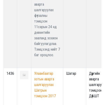
аварга
шалгаруулах
фүтзалны
тэмцээн
11сарын 24 нд
дөвөнтийн
зааланд зохион
байгуулагдлаа.
Тэмцээнд нийт 7
баг ороцлоо.
1436
Улаанбаатар
Шатар
Дүүргийн
хотын аварга
аварга
шалгаруулах
шалгаруул
Шатрын
тэмцээн /
тэмцээн 2017
ДүАШТ