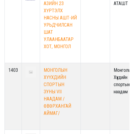
АЗИЙН 23
АТАШТ
ХҮРТЭЛХ
НАСНЫ АШТ-ИЙ
УРЬДЧИЛСАН
ШАТ
УЛААНБААТАР
ХОТ, МОНГОЛ
1403
МОНГОЛЫН
Монголын
ХҮҮХДИЙН
Хүүхдийн
СПОРТЫН
спортын
ЗУНЫ VII
наадам
НААДАМ /
ӨВӨРХАНГАЙ
АЙМАГ/