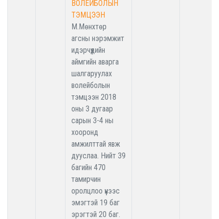
ВОЛЕЙБОЛЫН
ТЭМЦЭЭН
М.Мөнхтөр
агсны нэрэмжит
идэрчүүдийн
аймгийн аварга
шалгаруулах
волейболын
тэмцээн 2018
оны 3 дугаар
сарын 3-4 ны
хооронд
амжилттай явж
дууслаа. Нийт 39
багийн 470
тамирчин
оролцлоо үүнээс
эмэгтэй 19 баг
эрэгтэй 20 баг.