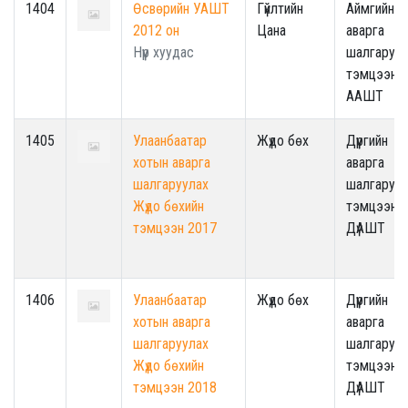
1404
Өсвөрийн УАШТ
Гүйлтийн
Аймгийн
2012 он
Цана
аварга
Нүүр хуудас
шалгаруул
тэмцээн -
ААШТ
1405
Улаанбаатар
Жүдо бөх
Дүүргийн
хотын аварга
аварга
шалгаруулах
шалгаруул
Жүдо бөхийн
тэмцээн /
тэмцээн 2017
ДүАШТ
1406
Улаанбаатар
Жүдо бөх
Дүүргийн
хотын аварга
аварга
шалгаруулах
шалгаруул
Жүдо бөхийн
тэмцээн /
тэмцээн 2018
ДүАШТ