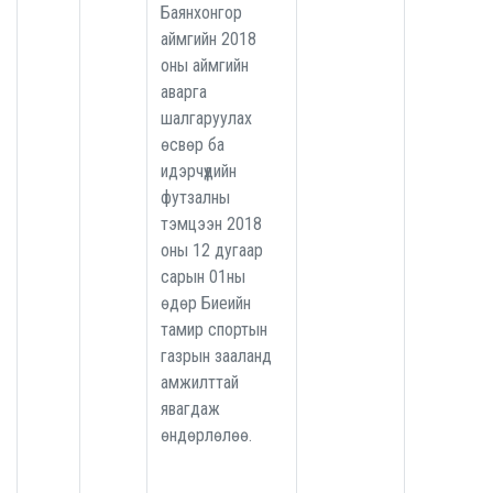
Баянхонгор
аймгийн 2018
оны аймгийн
аварга
шалгаруулах
өсвөр ба
идэрчүүдийн
футзалны
тэмцээн 2018
оны 12 дугаар
сарын 01ны
өдөр Биеийн
тамир спортын
газрын зааланд
амжилттай
явагдаж
өндөрлөлөө.