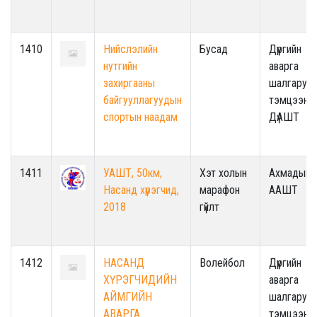
1410
Нийслэлийн
Бусад
Дүүргийн
нутгийн
аварга
захиргааны
шалгаруул
байгууллагуудын
тэмцээн /
спортын наадам
ДүАШТ
1411
УАШТ, 50км,
Хэт холын
Ахмадын
Насанд хүрэгчид,
марафон
ААШТ
2018
гүйлт
1412
НАСАНД
Волейбол
Дүүргийн
ХҮРЭГЧИДИЙН
аварга
АЙМГИЙН
шалгаруул
АВАРГА
тэмцээн /