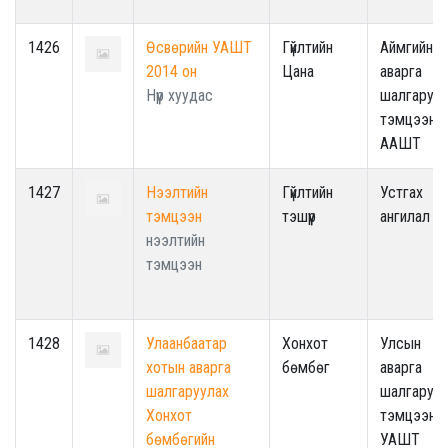
1426
Өсвөрийн УАШТ
Гүйлтийн
Аймгийн
2014 он
Цана
аварга
Нүүр хуудас
шалгаруул
тэмцээн -
ААШТ
1427
Нээлтийн
Гүйлтийн
Устгах
тэмцээн
тэшүүр
ангилал !!
нээлтийн
тэмцээн
1428
Улаанбаатар
Хонхот
Улсын
хотын аварга
бөмбөг
аварга
шалгаруулах
шалгаруул
Хонхот
тэмцээн -
бөмбөгийн
УАШТ