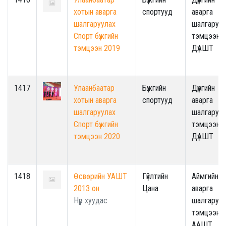
хотын аварга
спортууд
аварга
шалгаруулах
шалгаруул
Спорт бүжгийн
тэмцээн /
тэмцээн 2019
ДүАШТ
1417
Улаанбаатар
Бүжгийн
Дүүргийн
хотын аварга
спортууд
аварга
шалгаруулах
шалгаруул
Спорт бүжгийн
тэмцээн /
тэмцээн 2020
ДүАШТ
1418
Өсвөрийн УАШТ
Гүйлтийн
Аймгийн
2013 он
Цана
аварга
Нүүр хуудас
шалгаруул
тэмцээн -
ААШТ