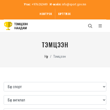
Утас:
+976-262449
И-мэйл:
info@sport.gov.mn
НЭВТРЭХ
БҮРТГҮҮЛЭХ
ТЭМЦЭЭН
Нүүр
Тэмцээн