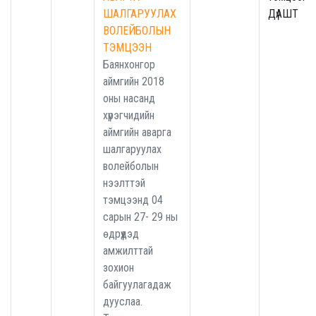
ШАЛГАРУУЛАХ
ДүАШТ
ВОЛЕЙБОЛЫН
ТЭМЦЭЭН
Баянхонгор
аймгийн 2018
оны насанд
хүрэгчидийн
аймгийн аварга
шалгаруулах
волейболын
нээлттэй
тэмцээнд 04
сарын 27- 29 ны
өдрүүдэд
амжилттай
зохион
байгуулагадаж
дууслаа.