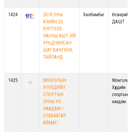
1424
2018 ОНЫ
Хөлбөмбөг
Өсвөрийн
АЗИЙН 23
ДАШТ
ХҮРТЭЛХ
НАСНЫ АШТ-ИЙ
УРЬДЧИЛСАН
ШАТ БАНГКОК,
ТАЙЛАНД
1425
МОНГОЛЫН
Монголын
ХҮҮХДИЙН
Хүүхдийн
СПОРТЫН
спортын
ЗУНЫ VII
наадам
НААДАМ /
СҮХБААТАР
АЙМАГ/