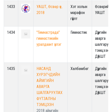
1433
УАШТ, Өсвөр үе,
Хэт холын
Өсвөрийн
2018
марафон
УАШТ
гүйлт
1434
"Гимнастрада"
Гимнастик
Дүүргийн
гимнастикийн
аварга
уралдаант үзлэг
шалгаруул
тэмцээн /
ДүАШТ
1435
НАСАНД
Хөлбөмбөг
Дүүргийн
ХҮРЭГЧДИЙН
аварга
АЙМГИЙН
шалгаруул
АВАРГА
тэмцээн /
ШАЛГАРУУЛАХ
ДүАШТ
ФҮТЗАЛНЫ
ТЭМЦЭЭН
2018 аймгийн