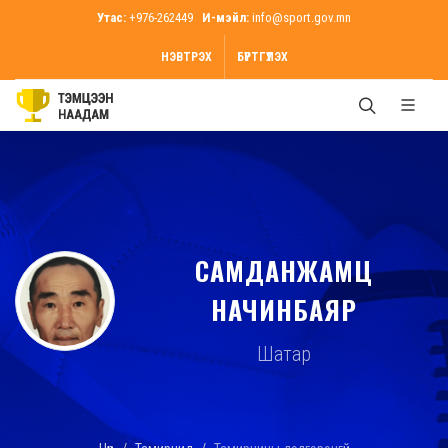
Утас:
+976-262449
И-мэйл:
info@sport.gov.mn
НЭВТРЭХ
БҮРТГҮҮЛЭХ
САМДАНЖАМЦ
НАЧИНБАЯР
Шатар