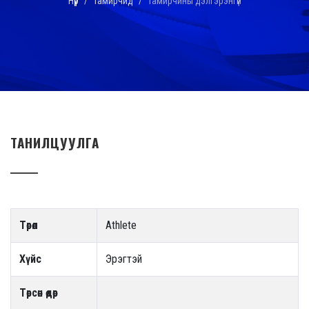
Нүүр
Тамирчид
Тамирчины дэлгэрэнгүй
ТАНИЛЦУУЛГА
Төрөл
Athlete
Хүйс
Эрэгтэй
Төрсөн өдөр