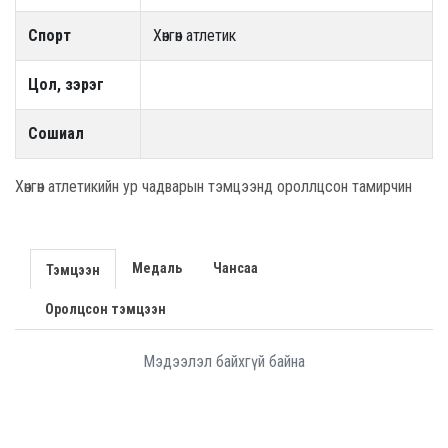
Спорт
Хөнгөн атлетик
Цол, зэрэг
Сошиал
Хөнгөн атлетикийн ур чадварын тэмцээнд ороллцсон тамирчин
Медаль
Чансаа
Тэмцээн
Оролцсон тэмцээн
Мэдээлэл байхгүй байна