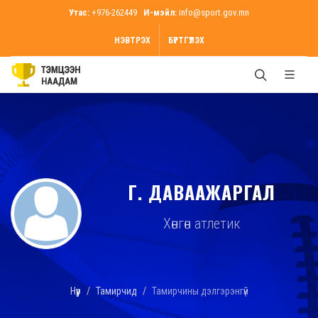
Утас:
+976-262449
И-мэйл:
info@sport.gov.mn
НЭВТРЭХ
БҮРТГҮҮЛЭХ
Г. ДАВААЖАРГАЛ
Хөнгөн атлетик
Нүүр
Тамирчид
Тамирчины дэлгэрэнгүй