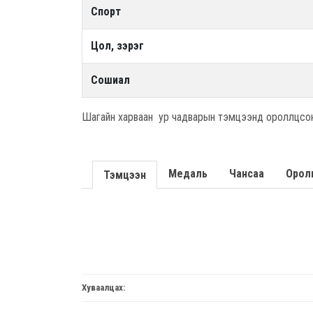
Спорт
Цол, зэрэг
Сошиал
Шагайн харваан ур чадварын тэмцээнд ороллцсо
Медаль
Чансаа
Орол
Тэмцээн
Хуваалцах: