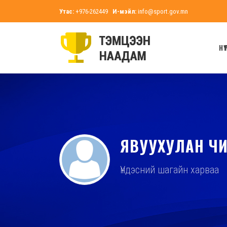
Утас:
+976-262449
И-мэйл:
info@sport.gov.mn
НҮҮ
ЯВУУХУЛАН Ч
Үндэсний шагайн харваа