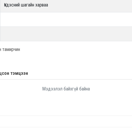
Үндэсний шагайн харваа
н тамирчин
цсон тэмцээн
Мэдээлэл байхгүй байна