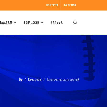
НЭВТРЭХ
БҮРТГҮҮЛЭХ
НААДАМ
ТЭМЦЭЭН
БАГУУД
Нүүр
Тамирчид
Тамирчины дэлгэрэнгүй