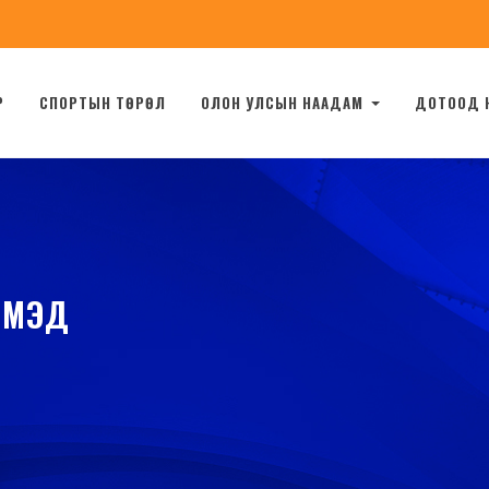
Р
СПОРТЫН ТӨРӨЛ
ОЛОН УЛСЫН НААДАМ
ДОТООД 
ИМЭД