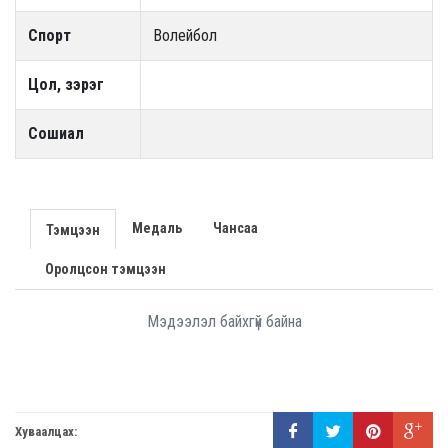
Спорт
Волейбол
Цол, зэрэг
Сошиал
Медаль
Чансаа
Тэмцээн
Оролцсон тэмцээн
Мэдээлэл байхгүй байна
Хуваалцах: