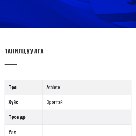
ТАНИЛЦУУЛГА
Төрөл
Athlete
Хүйс
Эрэгтэй
Төрсөн өдөр
Улс