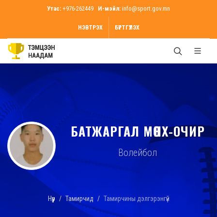
Утас:
+976-262449
И-мэйл:
info@sport.gov.mn
НЭВТРЭХ
БҮРТГҮҮЛЭХ
БАТЖАРГАЛ МӨНХ-ОЧИР
Волейбол
Нүүр
Тамирчид
Тамирчины дэлгэрэнгүй