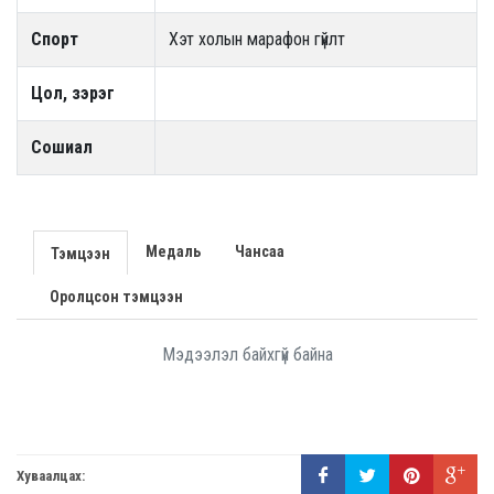
Спорт
Хэт холын марафон гүйлт
Цол, зэрэг
Сошиал
Медаль
Чансаа
Тэмцээн
Оролцсон тэмцээн
Мэдээлэл байхгүй байна
Хуваалцах: