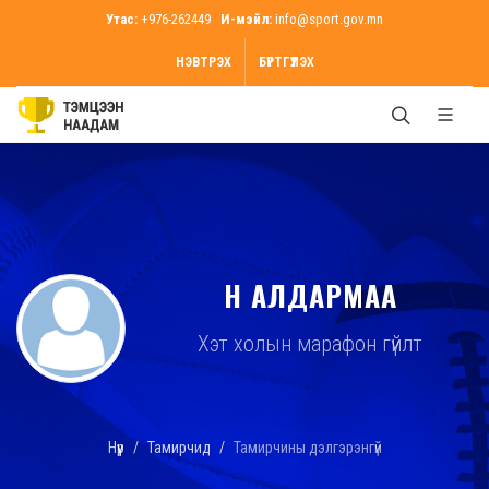
Утас:
+976-262449
И-мэйл:
info@sport.gov.mn
НЭВТРЭХ
БҮРТГҮҮЛЭХ
Н АЛДАРМАА
Хэт холын марафон гүйлт
Нүүр
Тамирчид
Тамирчины дэлгэрэнгүй