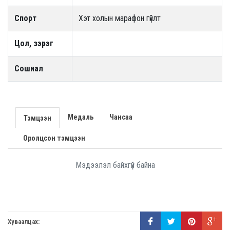
Спорт
Хэт холын марафон гүйлт
Цол, зэрэг
Сошиал
Медаль
Чансаа
Тэмцээн
Оролцсон тэмцээн
Мэдээлэл байхгүй байна
Хуваалцах: