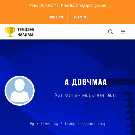
Утас:
+976-262449
И-мэйл:
info@sport.gov.mn
НЭВТРЭХ
БҮРТГҮҮЛЭХ
А ДОВЧМАА
Хэт холын марафон гүйлт
Нүүр
Тамирчид
Тамирчины дэлгэрэнгүй