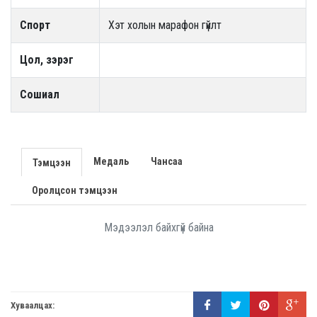
Спорт
Хэт холын марафон гүйлт
Цол, зэрэг
Сошиал
Медаль
Чансаа
Тэмцээн
Оролцсон тэмцээн
Мэдээлэл байхгүй байна
Хуваалцах: