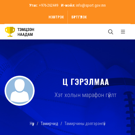
Утас:
+976-262449
И-мэйл:
info@sport.gov.mn
НЭВТРЭХ
БҮРТГҮҮЛЭХ
Ц ГЭРЭЛМАА
Хэт холын марафон гүйлт
Нүүр
Тамирчид
Тамирчины дэлгэрэнгүй