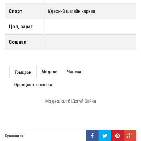
Спорт
Үндэсний шагайн харваа
Цол, зэрэг
Сошиал
Медаль
Чансаа
Тэмцээн
Оролцсон тэмцээн
Мэдээлэл байхгүй байна
Хуваалцах: