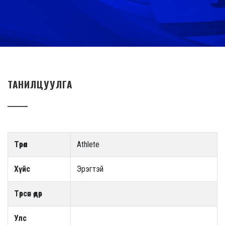
ТАНИЛЦУУЛГА
Төрөл
Athlete
Хүйс
Эрэгтэй
Төрсөн өдөр
Улс