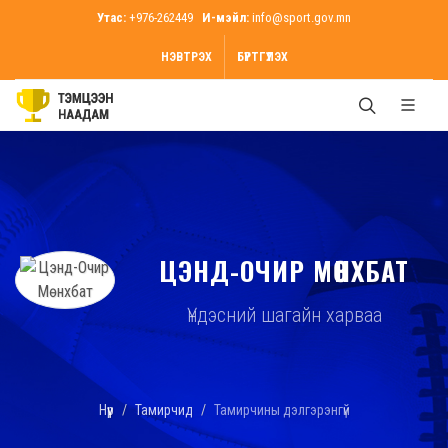
Утас:
+976-262449
И-мэйл:
info@sport.gov.mn
НЭВТРЭХ
БҮРТГҮҮЛЭХ
ЦЭНД-ОЧИР МӨНХБАТ
Үндэсний шагайн харваа
Нүүр
Тамирчид
Тамирчины дэлгэрэнгүй