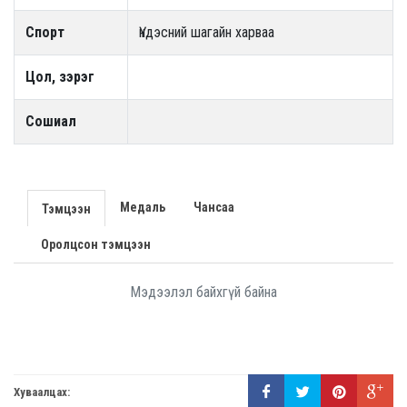
Спорт
Үндэсний шагайн харваа
Цол, зэрэг
Сошиал
Медаль
Чансаа
Тэмцээн
Оролцсон тэмцээн
Мэдээлэл байхгүй байна
Хуваалцах: