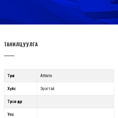
ТАНИЛЦУУЛГА
Төрөл
Athlete
Хүйс
Эрэгтэй
Төрсөн өдөр
Улс