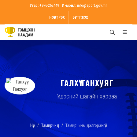
Утас:
+976-262449
И-мэйл:
info@sport.gov.mn
НЭВТРЭХ
БҮРТГҮҮЛЭХ
ГАЛХҮҮ ГАНХУЯГ
Үндэсний шагайн харваа
Нүүр
Тамирчид
Тамирчины дэлгэрэнгүй