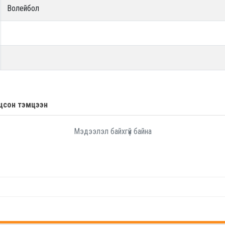
Волейбол
цсон тэмцээн
Мэдээлэл байхгүй байна