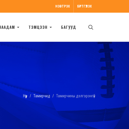
НЭВТРЭХ
БҮРТГҮҮЛЭХ
НААДАМ
ТЭМЦЭЭН
БАГУУД
Нүүр
Тамирчид
Тамирчины дэлгэрэнгүй