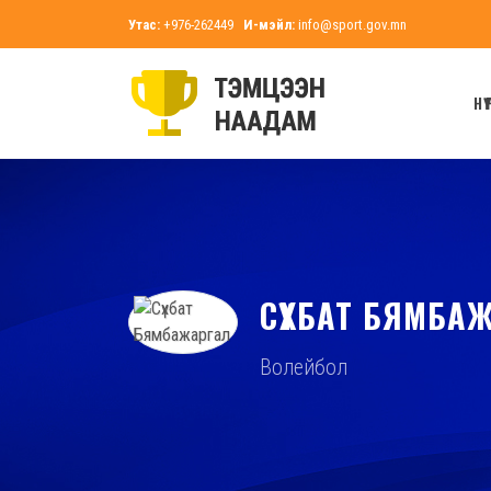
Утас:
+976-262449
И-мэйл:
info@sport.gov.mn
НҮҮ
СҮХБАТ БЯМБА
Волейбол