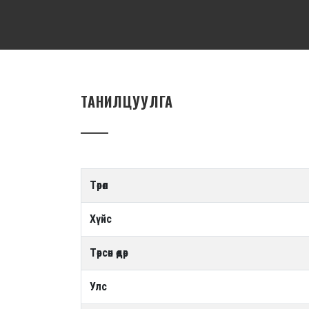
ТАНИЛЦУУЛГА
Төрөл
Хүйс
Төрсөн өдөр
Улс