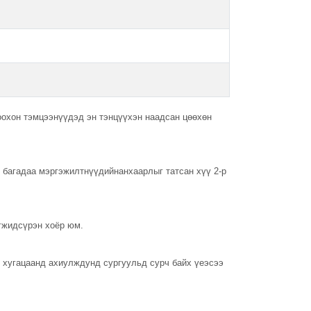
охон тэмцээнүүдэд эн тэнцүүхэн наадсан цөөхөн
р багадаа мэргэжилтнүүдийнанхаарлыг татсан хүү 2-р
гжидсүрэн хоёр юм.
о хугацаанд ахиулждунд сургуульд сурч байх үеэсээ