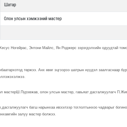
Шатар
Олон улсын хэмжээний мастер
сус Ногейрас, Энтони Майлс, Ян Роджерс зэрэгдэлхийн одуудтай томо
нбаатархотод төржээ. Анх өвөг эцгээрээ шатрын нүүдэл заалгаснаар бү
ээллэжэхэлжээ.
ол мастерШ.Пүрэвжав, олон улсын мастер, гавьяат дасгалжуулагч П.Жи
эл,дасгалжуулагч багш нарынхаа ивээлээр тоглолтынхоо чадварыг богин
нхамгийн залуу мастер болжээ.