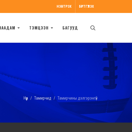
НЭВТРЭХ
БҮРТГҮҮЛЭХ
НААДАМ
ТЭМЦЭЭН
БАГУУД
Нүүр
Тамирчид
Тамирчины дэлгэрэнгүй