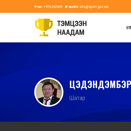
Утас:
+976-262449
И-мэйл:
info@sport.gov.mn
НҮҮ
ЦЭДЭНДЭМБЭР
Шатар