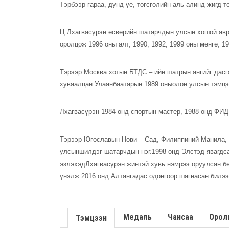
Тэрбээр гараа, дунд үе, төгсгөлийн аль алинд жигд 
Ц.Лхагвасүрэн өсвөрийн шатарчдын улсын хошой авр
оролцож 1996 оны алт, 1990, 1992, 1999 оны мөнгө, 1
Тэрээр Москва хотын БТДС – ийн шатрын ангийг дасг
хуваалцан Улаанбаатарын 1989 оныолон улсын тэмцээ
Лхагвасүрэн 1984 онд спортын мастер, 1988 онд ФИД
Тэрээр Югославын Нови – Сад, Филиппиний Манила,
улсыншилдэг шатарчдын нэг.1998 онд Элстэд явагдс
эзлэхэдЛхагвасүрэн жинтэй хувь нэмрээ оруулсан бө
үнэлж 2016 онд Алтангадас одонгоор шагнасан билэ
Медаль
Чансаа
Орол
Тэмцээн