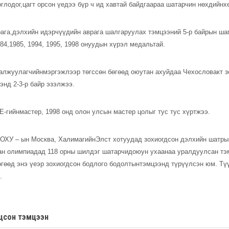
тоглодог,цагт орсон үедээ бүр ч ид хавтай байдгаараа шатарчин нөхдийн
ага,дэлхийн идэрчүүдийн аврага шалгаруулах тэмцээний 5-р байрын ша
984,1985, 1994, 1995, 1998 онуудын хүрэл медальтай.
алжуулагчийнмэргэжлээр төгссөн бөгөөд оюутан ахуйдаа Чехословакт з
нд 2-3-р байр эзэлжээ.
Е-гийнмастер, 1998 онд олон улсын мастер цолыг тус тус хүртжээ.
 ОХУ – ын Москва, ХалимагийнЭлст хотуудад зохиогдсон дэлхийн шатр
ан олимпиадад 118 орны шилдэг шатарчидоюун ухаанаа уралдуулсан тэм
гөөд энэ үеэр зохиогдсон бодлого бодолтынтэмцээнд түрүүлсэн юм. Түү
э.
цсон тэмцээн