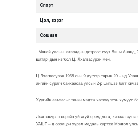
Спорт
Цол, зэрэг
Сошиал
Манай улсыншатарчдын дотроос суут Виши Ананд, Хе
шатарчдын нэгбол Ц. Лхагвасүрэн мөн.
Ц.Лхагвасүрэн 1968 оны 9 дүгээр сарын 20 – нд Улаа
ангийн сурагч байхаасаа улсын 2-р шигшээ багт хич
Хүүгийн авъяасыг танин мэдэж хөгжүүлсэн хүмүүс б
Лхагвасүрэн өөрийн уйгагүй оролдлого, хичээл зүтг
УАШТ – д оролцон хүрэл медаль хүртэж Монгол улсы