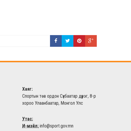
Хаяг:
Спортын төв ордон Сүхбаатар дүүрэг, 8-р
хороо Улаанбаатар, Монгол Улс
Утас:
И-мэйл:
info@sport.gov.mn