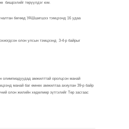
хөө бишрэлийг төрүүлдэг юм.
гналтан бөгөөд УАШшигшээ тэмцээнд 16 удаа
охиогдсон олон улсын тэмцээнд 3-4-р байрыг
ын олимпиадуудад амжилттай оролцсон манай
цээнд манай баг өмнөх амжилтаа ахиулан 39-р байр
ний олон жилийн хөдөлмөр зүтгэлийг Төр засгаас