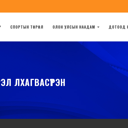
Р
СПОРТЫН ТӨРӨЛ
ОЛОН УЛСЫН НААДАМ
ДОТООД 
ЭЛ ЛХАГВАСҮРЭН