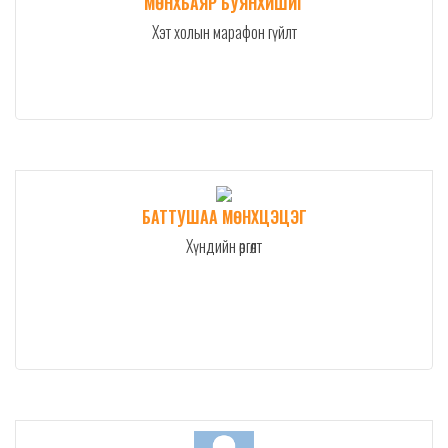
МӨНХБАЯР БУЯНХИШИГ
Хэт холын марафон гүйлт
БАТТУШАА МӨНХЦЭЦЭГ
Хүндийн өргөлт