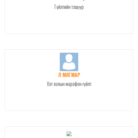
Гүйлтийн тэшүүр
Л МЯГМАР
Хэт холын марафон гүйлт