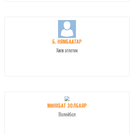
Б. НЯМБААТАР
Хөнгөн атлетик
МӨНХБАТ ЗОЛБАЯР
Волейбол