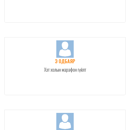
Э ОДБАЯР
Хэт холын марафон гүйлт