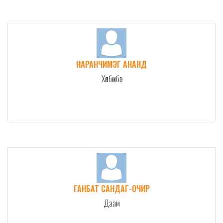
НАРАНЧИМЭГ АНАНД
Хөлбөмбөг
ГАНБАТ САНДАГ-ОЧИР
Даам