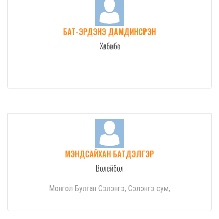
БАТ-ЭРДЭНЭ ДАМДИНСҮРЭН
Хөлбөмбөг
МЭНДСАЙХАН БАТДЭЛГЭР
Волейбол
Монгол Булган Сэлэнгэ, Сэлэнгэ сум,