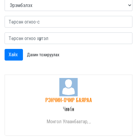
Хайх
Дахин тохируулах
РЭНЧИН-ОЧИР БАЯРАА
Чөлөөт бөх
Монгол Улаанбаатар, ,