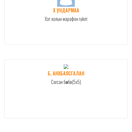
Х УНДАРМАА
Хэт холын марафон гүйлт
Б, АНХБАЯСГАЛАН
Сагсан бөмбөг (5x5)