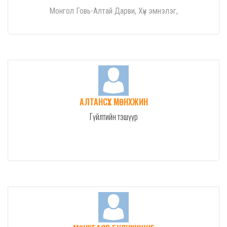
Монгол Говь-Алтай Дарви, Хүн эмнэлэг,
АЛТАНСҮХ МӨНХЖИН
Гүйлтийн тэшүүр