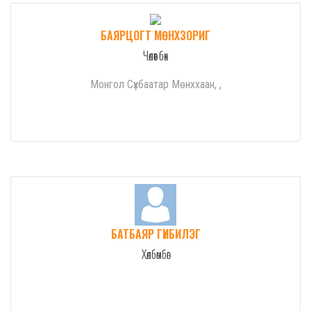
БАЯРЦОГТ МӨНХЗОРИГ
Чөлөөт бөх
Монгол Сүхбаатар Мөнххаан, ,
БАТБАЯР ГҮНБИЛЭГ
Хөлбөмбөг