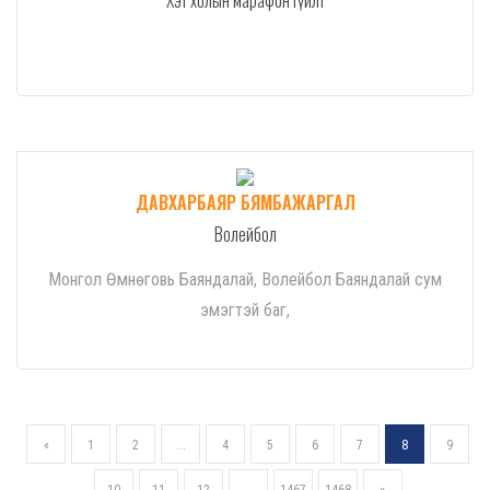
Хэт холын марафон гүйлт
ДАВХАРБАЯР БЯМБАЖАРГАЛ
Волейбол
Монгол Өмнөговь Баяндалай, Волейбол Баяндалай сум
эмэгтэй баг,
«
1
2
...
4
5
6
7
8
9