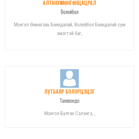
АЛТАНХҮҮ МӨНГӨНЦАЦРАЛ
Волейбол
Монгол Өмнөговь Баяндалай, Волейбол Баяндалай сум
эмэгтэй баг,
ЛУТБАЯР БОЛОРЦЭЦЭГ
Таеквондо
Монгол Булган Сэлэнгэ, ,