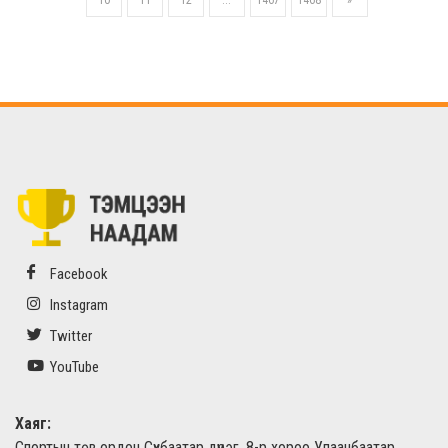
10
11
12
...
1467
1468
»
Facebook
Instagram
Twitter
YouTube
Хаяг:
Спортын төв ордон Сүхбаатар дүүрэг, 8-р хороо Улаанбаатар,