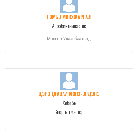
ГОМБО МӨНХЖАРГАЛ
Аэробик гимнастик
Монгол Улаанбаатар, ,
ЦЭРЭНДАВАА МӨНХ-ЭРДЭНЭ
Хөлбөмбөг
Спортын мастер