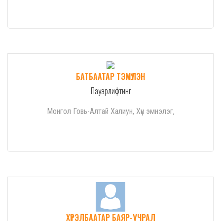
БАТБААТАР ТЭМҮҮЛЭН
Пауэрлифтинг
Монгол Говь-Алтай Халиун, Хүн эмнэлэг,
ХҮРЭЛБААТАР БАЯР-УЧРАЛ