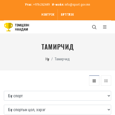
Утас:
+976-262449
И-мэйл:
info@sport.gov.mn
НЭВТРЭХ
БҮРТГҮҮЛЭХ
ТАМИРЧИД
Нүүр
Тамирчид