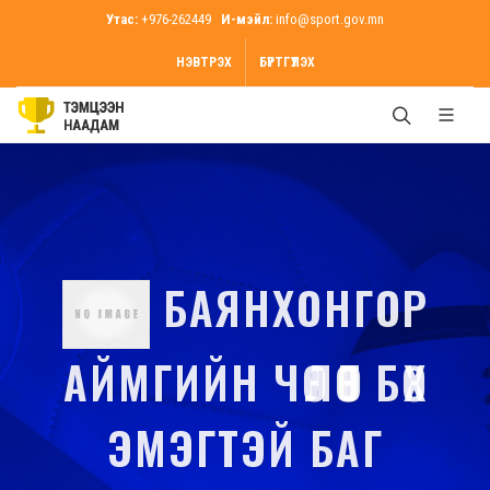
Утас:
+976-262449
И-мэйл:
info@sport.gov.mn
НЭВТРЭХ
БҮРТГҮҮЛЭХ
БАЯНХОНГОР
АЙМГИЙН ЧӨЛӨӨТ БӨХ
ЭМЭГТЭЙ БАГ