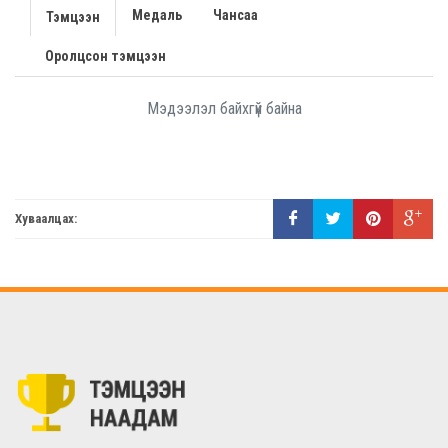
Медаль
Чансаа
Тэмцээн
Оролцсон тэмцээн
Мэдээлэл байхгүй байна
Хуваалцах: