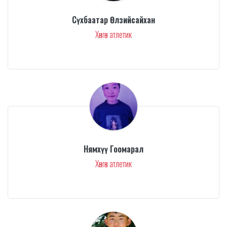
Сүхбаатар Өлзийсайхан
Хөнгөн атлетик
Нямхүү Гоомарал
Хөнгөн атлетик