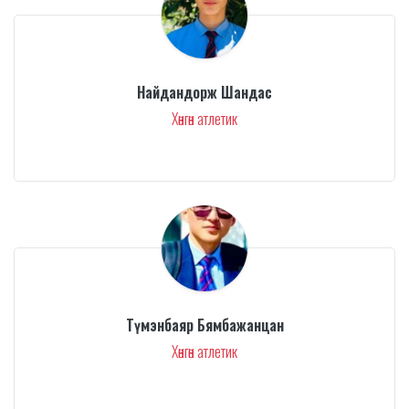
Найдандорж Шандас
Хөнгөн атлетик
Түмэнбаяр Бямбажанцан
Хөнгөн атлетик