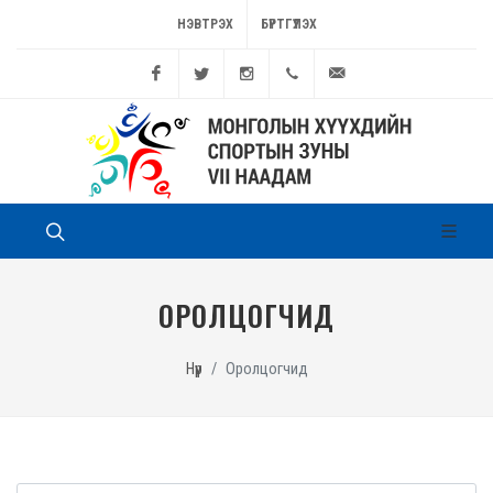
НЭВТРЭХ
БҮРТГҮҮЛЭХ
Facebook
Twitter
Instagram
11262449
game@sport.gov.mn
ОРОЛЦОГЧИД
Нүүр
Оролцогчид