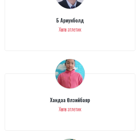
Б Ариунболд
Хөнгөн атлетик
Хандаа Өлзийбаяр
Хөнгөн атлетик