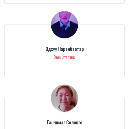
Одхүү Наранбаатар
Хөнгөн атлетик
Ганчимэг Солонго