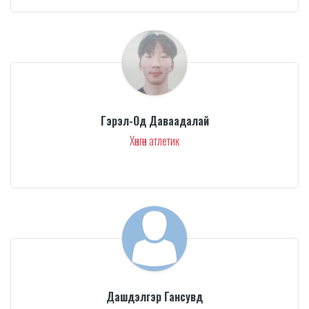
Гэрэл-Од Даваадалай
Хөнгөн атлетик
Дашдэлгэр Гансувд