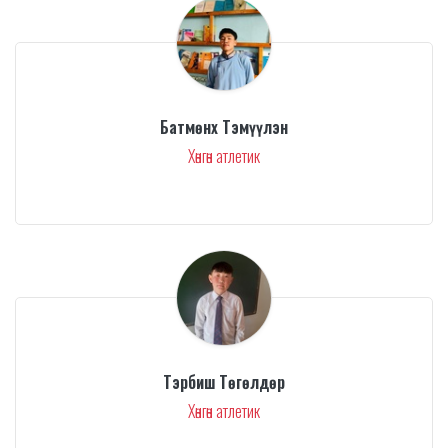
Батмөнх Тэмүүлэн
Хөнгөн атлетик
Тэрбиш Төгөлдөр
Хөнгөн атлетик