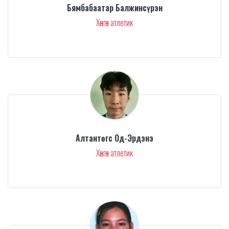
Бямбабаатар Балжинсүрэн
Хөнгөн атлетик
Алтантөгс Од-Эрдэнэ
Хөнгөн атлетик