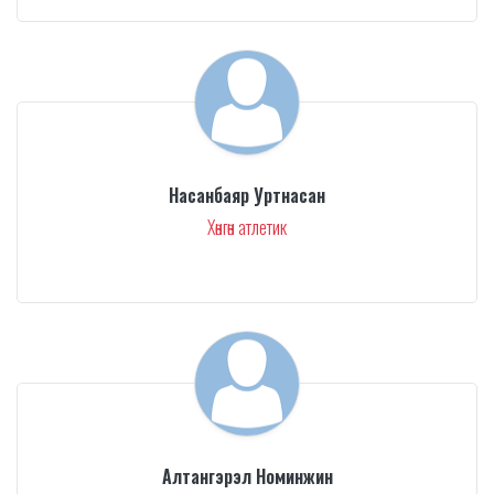
Насанбаяр Уртнасан
Хөнгөн атлетик
Алтангэрэл Номинжин