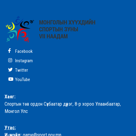
Facebook
Instagram
Twitter
YouTube
Хаяг:
Спортын төв ордон Сүхбаатар дүүрэг, 8-р хороо Улаанбаатар,
Монгол Улс
Утас:
И-мэйл:
game@sport.gov.mn