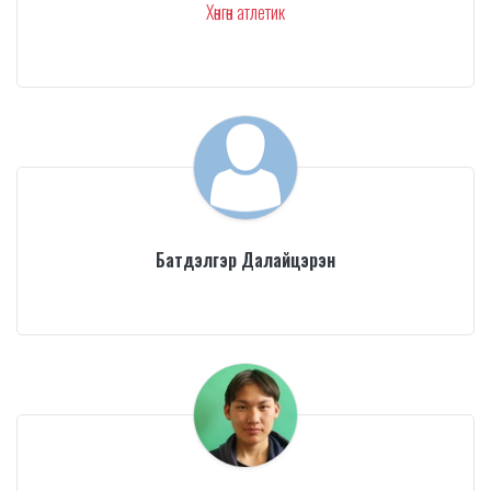
Хөнгөн атлетик
Батдэлгэр Далайцэрэн