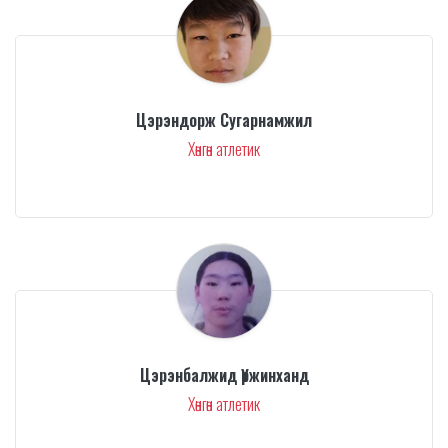
Цэрэндорж Сугарнамжил
Хөнгөн атлетик
Цэрэнбалжид Үржинханд
Хөнгөн атлетик