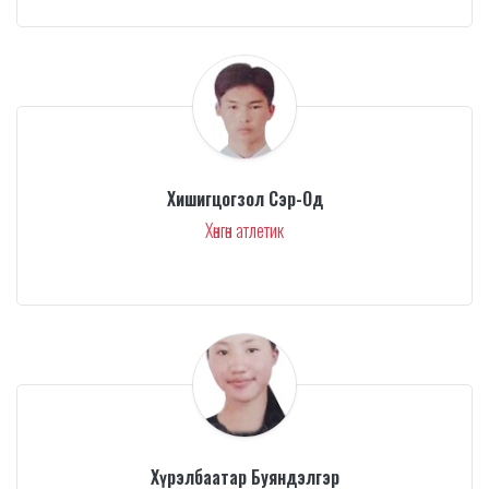
Хишигцогзол Сэр-Од
Хөнгөн атлетик
Хүрэлбаатар Буяндэлгэр