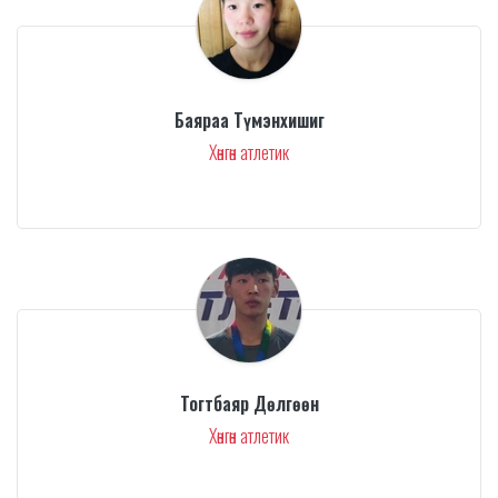
Баяраа Түмэнхишиг
Хөнгөн атлетик
Тогтбаяр Дөлгөөн
Хөнгөн атлетик