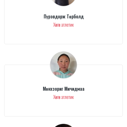
Пүрэвдорж Төрболд
Хөнгөн атлетик
Мөнхзориг Мичидмаа
Хөнгөн атлетик