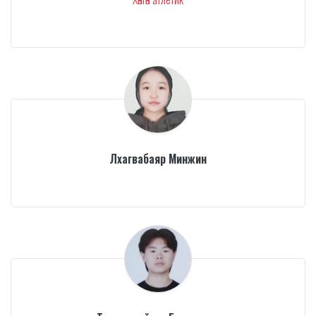
Лхагвабаяр Минжин