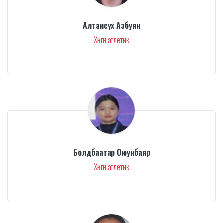
Алтансүх Азбуян
Хөнгөн атлетик
Болдбаатар Оюунбаяр
Хөнгөн атлетик