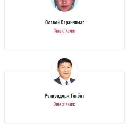
Олзвой Саранчимэг
Хөнгөн атлетик
Рэнцэндорж Ганбат
Хөнгөн атлетик