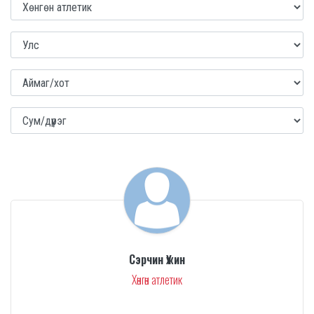
Сэрчин Үжин
Хөнгөн атлетик