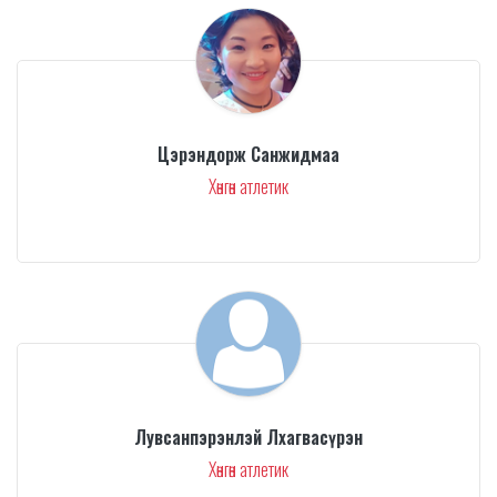
Цэрэндорж Санжидмаа
Хөнгөн атлетик
Лувсанпэрэнлэй Лхагвасүрэн
Хөнгөн атлетик