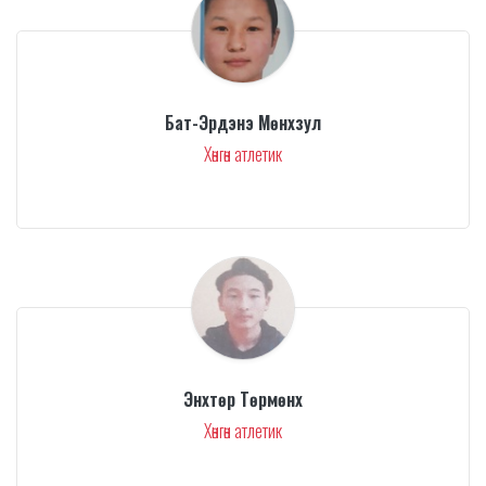
Бат-Эрдэнэ Мөнхзул
Хөнгөн атлетик
Энхтөр Төрмөнх
Хөнгөн атлетик