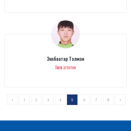
Энхбаатар Тэлмэн
Хөнгөн атлетик
«
1
2
3
4
5
6
7
8
»