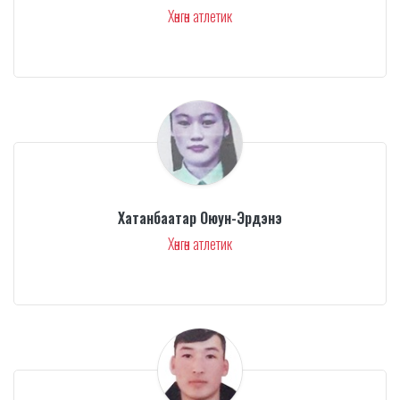
Хөнгөн атлетик
Хатанбаатар Оюун-Эрдэнэ
Хөнгөн атлетик