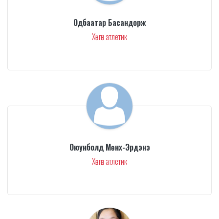
Одбаатар Басандорж
Хөнгөн атлетик
Оюунболд Мөнх-Эрдэнэ
Хөнгөн атлетик