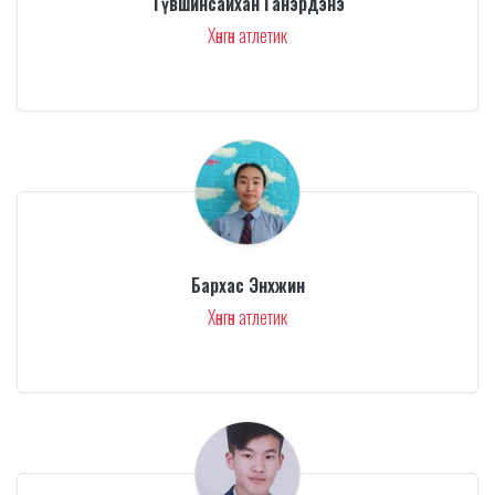
Түвшинсайхан Ганэрдэнэ
Хөнгөн атлетик
Бархас Энхжин
Хөнгөн атлетик