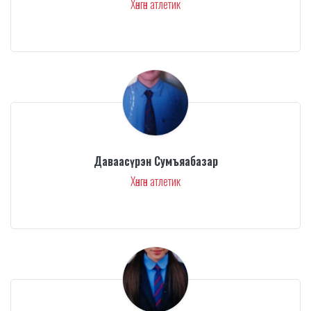
Хөнгөн атлетик
Даваасүрэн Сумъяабазар
Хөнгөн атлетик