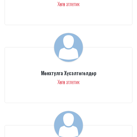
Хөнгөн атлетик
Мөнхтулга Хүсэлтөгөлдөр
Хөнгөн атлетик