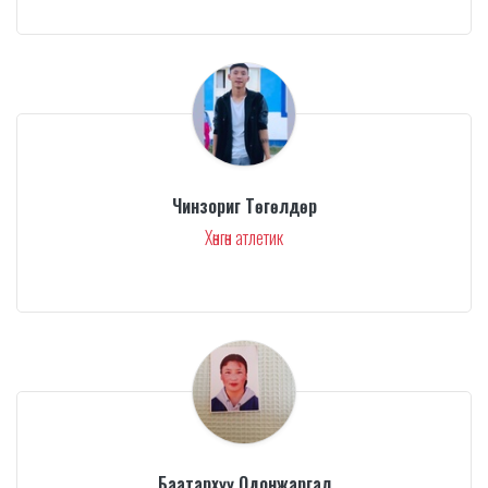
Чинзориг Төгөлдөр
Хөнгөн атлетик
Баатархүү Одонжаргал