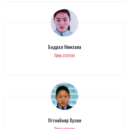
Бадрал Нямзаяа
Хөнгөн атлетик
Отгонбаяр Хулан
Хөнгөн атлетик