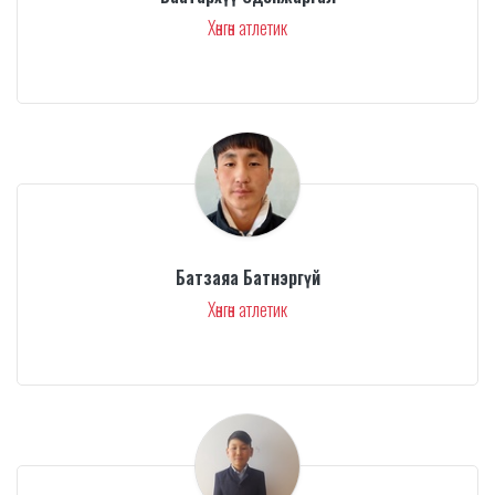
Хөнгөн атлетик
Батзаяа Батнэргүй
Хөнгөн атлетик