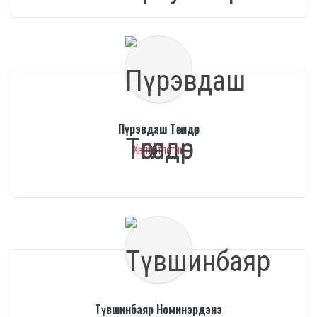
Пүрэвдаш Төгөлдөр
Хөнгөн атлетик
Түвшинбаяр Номинэрдэнэ