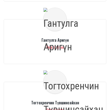
Гантулга Аригүн
Хөнгөн атлетик
Тогтохренчин Түвшинсайхан
Хөнгөн атлетик