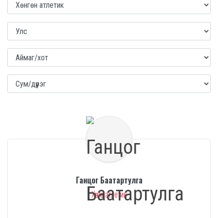
Ганцог Баатартулга
Хөнгөн атлетик