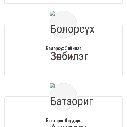
Болорсүх Зөнбилэг
Хөнгөн атлетик
Батзориг Анударь