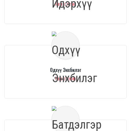
Хөнгөн атлетик
Одхүү Энхбилэг
Хөнгөн атлетик