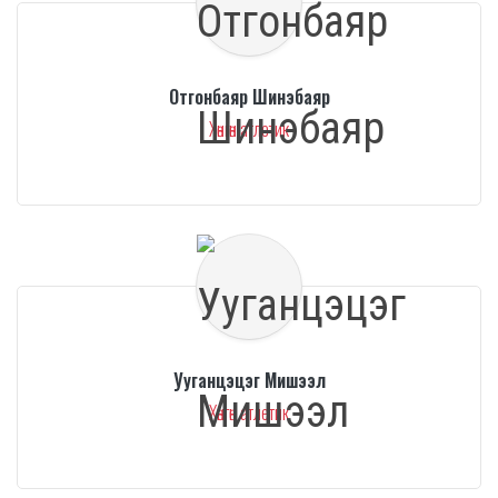
Отгонбаяр Шинэбаяр
Хөнгөн атлетик
Ууганцэцэг Мишээл
Хөнгөн атлетик