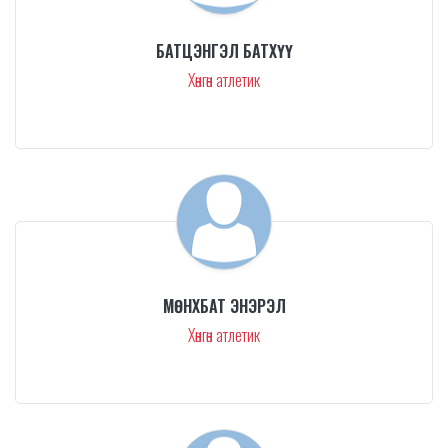
БАТЦЭНГЭЛ БАТХҮҮ
Хөнгөн атлетик
МӨНХБАТ ЭНЭРЭЛ
Хөнгөн атлетик