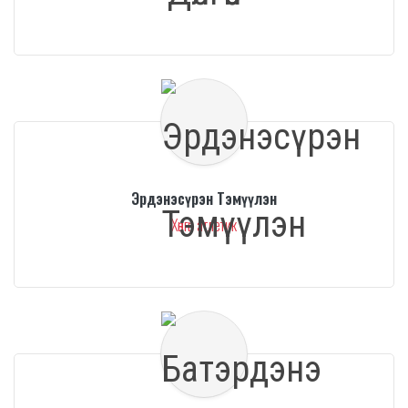
Эрдэнэсүрэн Тэмүүлэн
Хөнгөн атлетик