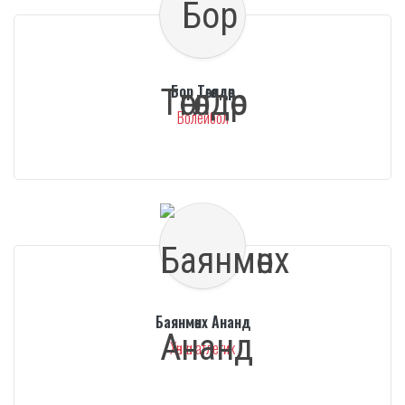
Бор Төгөлдөр
Волейбол
Баянмөнх Ананд
Хөнгөн атлетик