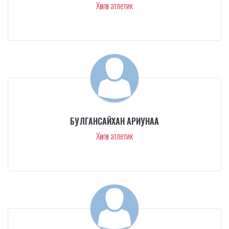
Хөнгөн атлетик
БУЛГАНСАЙХАН АРИУНАА
Хөнгөн атлетик