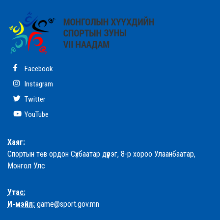
Facebook
Instagram
Twitter
YouTube
Хаяг:
Спортын төв ордон Сүхбаатар дүүрэг, 8-р хороо Улаанбаатар,
Монгол Улс
Утас:
И-мэйл:
game@sport.gov.mn