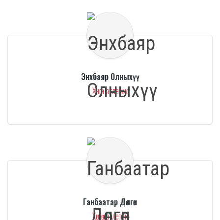
Энхбаяр Олныхүү
Хөнгөн атлетик
Ганбаатар Дөлгөөн
Хөнгөн атлетик