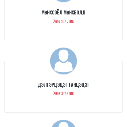
МӨНХСОЁЛ МӨНХБОЛД
Хөнгөн атлетик
ДЭЛГЭРЦЭЦЭГ ГАНЦЭЦЭГ
Хөнгөн атлетик