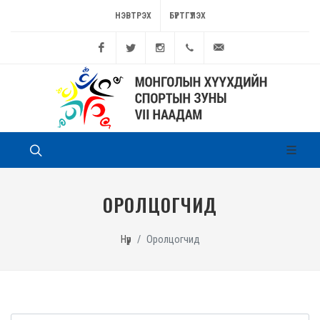
НЭВТРЭХ
БҮРТГҮҮЛЭХ
Facebook
Twitter
Instagram
11262449
game@sport.gov.mn
ОРОЛЦОГЧИД
Нүүр
Оролцогчид