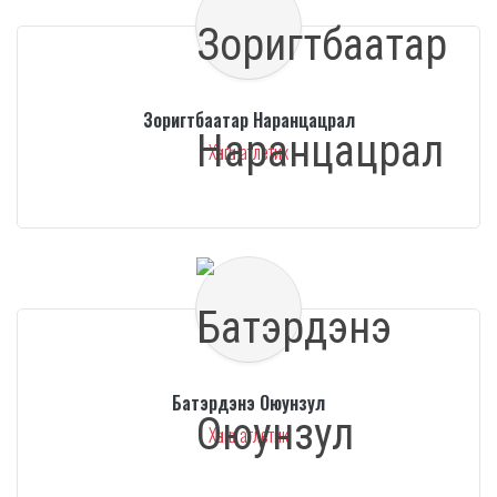
Зоригтбаатар Наранцацрал
Хөнгөн атлетик
Батэрдэнэ Оюунзул
Хөнгөн атлетик