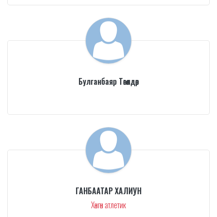
Булганбаяр Төгөлдөр
ГАНБААТАР ХАЛИУН
Хөнгөн атлетик