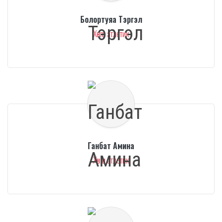
Болортуяа Тэргэл
Хөнгөн атлетик
Ганбат Амина
Хөнгөн атлетик