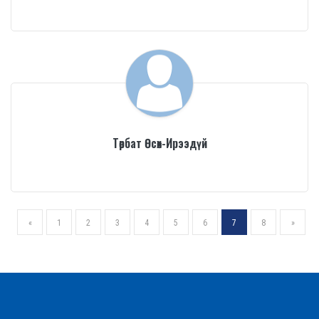
Төрбат Өсөх-Ирээдүй
«
1
2
3
4
5
6
7
8
»