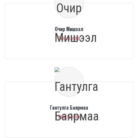
Очир Мишээл
Хөнгөн атлетик
Гантулга Баярмаа
Хөнгөн атлетик