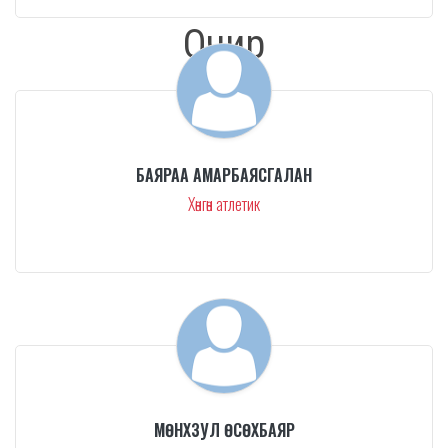
БАЯРАА АМАРБАЯСГАЛАН
Хөнгөн атлетик
МӨНХЗУЛ ӨСӨХБАЯР