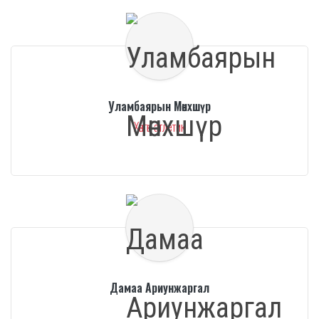
Уламбаярын Мөнхшүр
Хөнгөн атлетик
Дамаа Ариунжаргал