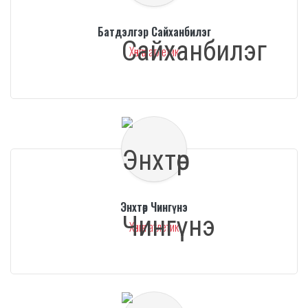
Батдэлгэр Сайханбилэг
Хөнгөн атлетик
Энхтөр Чингүнэ
Хөнгөн атлетик