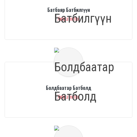
Батбаяр Батбилгүүн
Хөнгөн атлетик
Болдбаатар Батболд
Хөнгөн атлетик