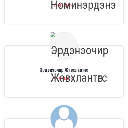
Хөнгөн атлетик
Эрдэнэочир Жавхлантөгс
Хөнгөн атлетик