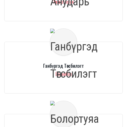
Хөнгөн атлетик
Ганбүргэд Төгсбилэгт
Волейбол