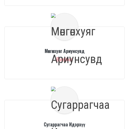
Мөнгөнхуяг Ариунсувд
Волейбол
Сугаррагчаа Идэрхүү