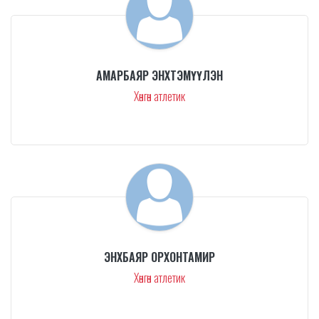
АМАРБАЯР ЭНХТЭМҮҮЛЭН
Хөнгөн атлетик
ЭНХБАЯР ОРХОНТАМИР
Хөнгөн атлетик