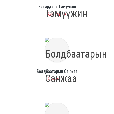
Батэрдэнэ Тэмүүжин
Хөнгөн атлетик
Болдбаатарын Санжаа
Хөнгөн атлетик