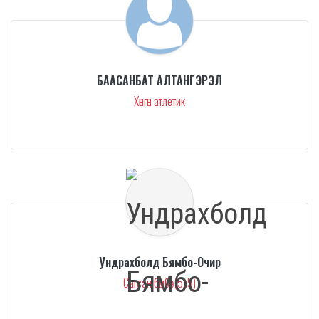
БААСАНБАТ АЛТАНГЭРЭЛ
Хөнгөн атлетик
Ундрахболд Бямбо-Очир
Сагсан бөмбөг (5x5)