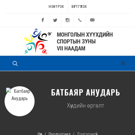
НЭВТРЭХ
БҮРТГҮҮЛЭХ
Facebook
Twitter
Instagram
11262449
game@sport.gov.mn
БАТБАЯР АНУДАРЬ
Хүндийн өргөлт
Нүүр
Оролцогчид
Дэлгэрэнгүй