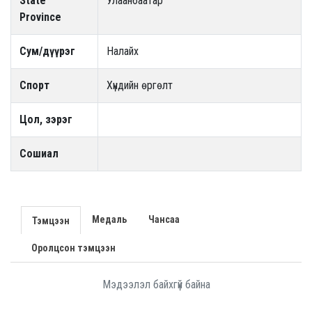
State
Улаанбаатар
Province
Сум/дүүрэг
Налайх
Спорт
Хүндийн өргөлт
Цол, зэрэг
Сошиал
Медаль
Чансаа
Тэмцээн
Оролцсон тэмцээн
Мэдээлэл байхгүй байна