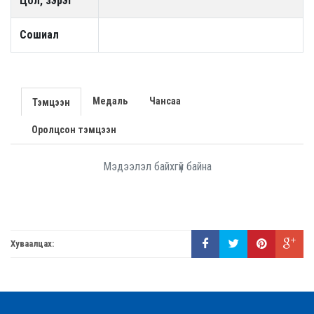
Цол, зэрэг
Сошиал
Медаль
Чансаа
Тэмцээн
Оролцсон тэмцээн
Мэдээлэл байхгүй байна
Хуваалцах: