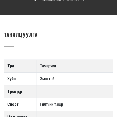
ТАНИЛЦУУЛГА
Төрөл
Тамирчин
Хүйс
Эмэгтэй
Төрсөн өдөр
Спорт
Гүйлтийн тэшүүр