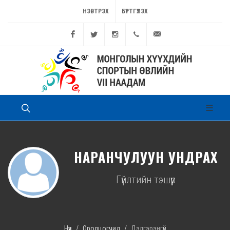
НЭВТРЭХ
БҮРТГҮҮЛЭХ
Facebook
Twitter
Instagram
11262449
game@sport.gov.mn
НАРАНЧУЛУУН УНДРАХ
Гүйлтийн тэшүүр
Нүүр
Оролцогчид
Дэлгэрэнгүй