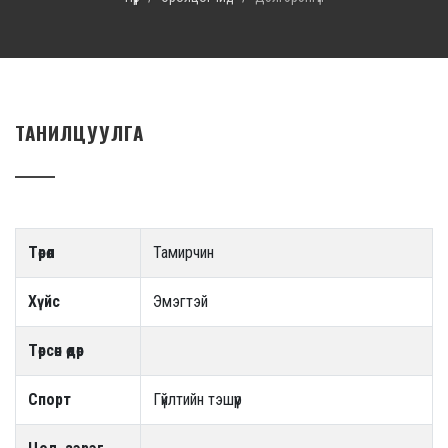
ТАНИЛЦУУЛГА
Төрөл
Тамирчин
Хүйс
Эмэгтэй
Төрсөн өдөр
Спорт
Гүйлтийн тэшүүр