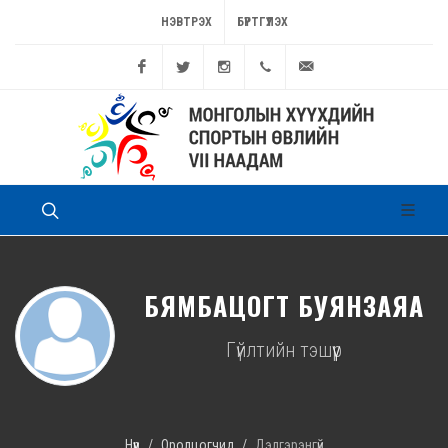
НЭВТРЭХ
БҮРТГҮҮЛЭХ
Facebook
Twitter
Instagram
11262449
game@sport.gov.mn
БЯМБАЦОГТ БУЯНЗАЯА
Гүйлтийн тэшүүр
Нүүр
Оролцогчид
Дэлгэрэнгүй