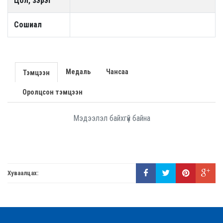
Цол, зэрэг
Сошиал
Медаль
Чансаа
Тэмцээн
Оролцсон тэмцээн
Мэдээлэл байхгүй байна
Хуваалцах: