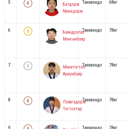
5
Таеквондо
68кг
B
Батдорж
Мөнхдорж
6
Таеквондо
78кг
G
Баяндуулах
Мөнгөнбаяр
7
Таеквондо
78кг
S
Мөнхтогтох
Ариунбаяр
8
Таеквондо
78кг
B
Лхавгадорж
Тогтохтөр
9
Таеквондо
78кг
B