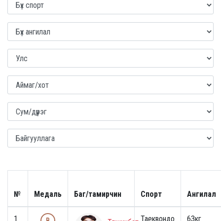
№
Медаль
Баг/тамирчин
Спорт
Ангилал
1
Таеквондо
63кг
B