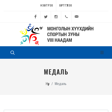
НЭВТРЭХ
БҮРТГҮҮЛЭХ
Facebook
Twitter
Instagram
11262449
game@sport.gov.mn
МЕДАЛЬ
Нүүр
Медаль