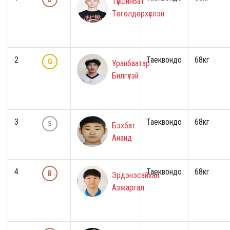
Түвшинбат
Төгөлдөрхүслэн
2
Таеквондо
68кг
G
Уранбаатар
Билгүтэй
3
Таеквондо
68кг
S
Бэхбат
Ананд
4
Таеквондо
68кг
B
Эрдэнэсайхан
Азжаргал