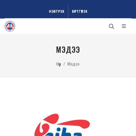
НЭВТРЭХ
БҮРТГҮҮЛЭХ
МЭДЭЭ
Нүүр
Мэдээ