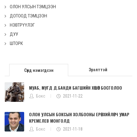
ОЛОН УЛСЫН ТЭМЦЭЭН
ДОТООД ТЭМЦЭЭН
НЭВТРҮҮЛЭГ
ДУУ
ШТОРК
Эрэлттэй
Сүүлд нэмэгдсэн
МУАБ, МУГД Д.БАНДИ БАГШИЙН ХӨШӨӨГ БОСГОЛОО
Бокс
2021-11-22
ОЛОН УЛСЫН БОКСЫН ХОЛБООНЫ ЕРӨНХИЙЛӨГЧ УМАР
КРЕМЕЛЕВ МОНГОЛД
Бокс
2021-11-18