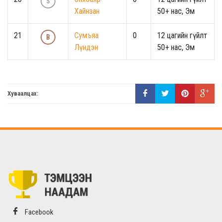
S
Хайнзан
50+ нас, Эм
21
Сумъяа
0
12 цагийн гүйлт
B
Лүндэн
50+ нас, Эм
Хуваалцах:
Facebook