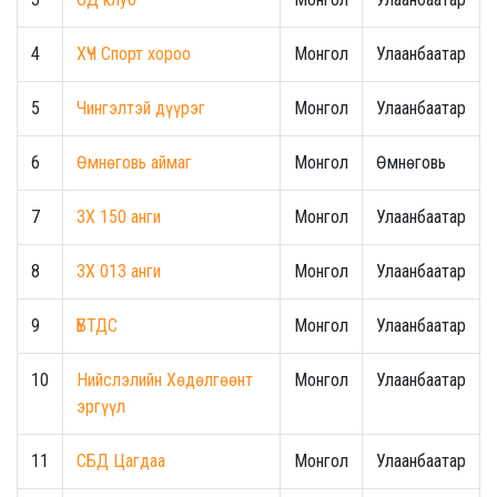
4
ХҮЧ Спорт хороо
Монгол
Улаанбаатар
5
Чингэлтэй дүүрэг
Монгол
Улаанбаатар
6
Өмнөговь аймаг
Монгол
Өмнөговь
7
ЗХ 150 анги
Монгол
Улаанбаатар
8
ЗХ 013 анги
Монгол
Улаанбаатар
9
ҮБТДС
Монгол
Улаанбаатар
10
Нийслэлийн Хөдөлгөөнт
Монгол
Улаанбаатар
эргүүл
11
СБД Цагдаа
Монгол
Улаанбаатар