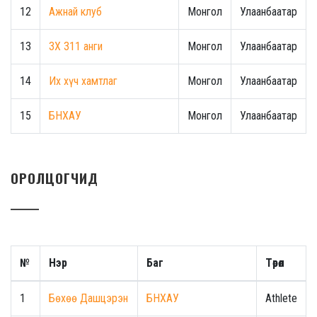
12
Ажнай клуб
Монгол
Улаанбаатар
13
ЗХ 311 анги
Монгол
Улаанбаатар
14
Их хүч хамтлаг
Монгол
Улаанбаатар
15
БНХАУ
Монгол
Улаанбаатар
ОРОЛЦОГЧИД
№
Нэр
Баг
Төрөл
1
Бөхөө Дашцэрэн
БНХАУ
Athlete