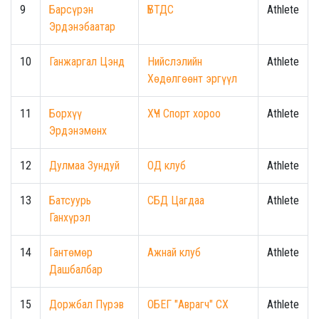
9
Барсүрэн
ҮБТДС
Athlete
Эрдэнэбаатар
10
Ганжаргал Цэнд
Нийслэлийн
Athlete
Хөдөлгөөнт эргүүл
11
Борхүү
ХҮЧ Спорт хороо
Athlete
Эрдэнэмөнх
12
Дулмаа Зундуй
ОД клуб
Athlete
13
Батсуурь
СБД Цагдаа
Athlete
Ганхүрэл
14
Гантөмөр
Ажнай клуб
Athlete
Дашбалбар
15
Доржбал Пүрэв
ОБЕГ "Аврагч" СХ
Athlete