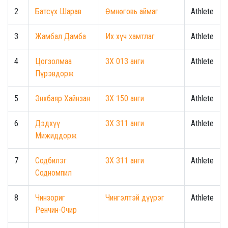
2
Батсүх Шарав
Өмнөговь аймаг
Athlete
3
Жамбал Дамба
Их хүч хамтлаг
Athlete
4
Цогзолмаа
ЗХ 013 анги
Athlete
Пүрэвдорж
5
Энхбаяр Хайнзан
ЗХ 150 анги
Athlete
6
Дэдхүү
ЗХ 311 анги
Athlete
Мижиддорж
7
Содбилэг
ЗХ 311 анги
Athlete
Содномпил
8
Чинзориг
Чингэлтэй дүүрэг
Athlete
Ренчин-Очир