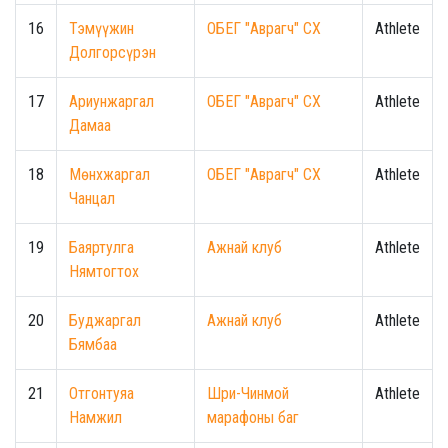
16
Тэмүүжин
ОБЕГ "Аврагч" СХ
Athlete
Долгорсүрэн
17
Ариунжаргал
ОБЕГ "Аврагч" СХ
Athlete
Дамаа
18
Мөнхжаргал
ОБЕГ "Аврагч" СХ
Athlete
Чанцал
19
Баяртулга
Ажнай клуб
Athlete
Нямтогтох
20
Буджаргал
Ажнай клуб
Athlete
Бямбаа
21
Отгонтуяа
Шри-Чинмой
Athlete
Намжил
марафоны баг