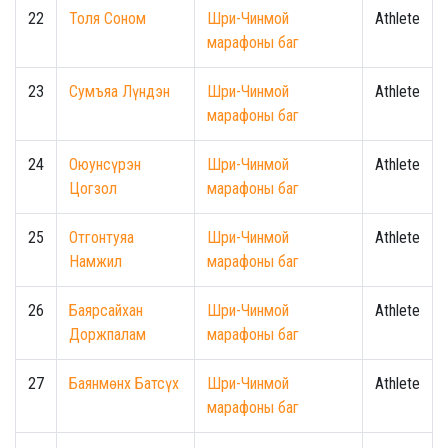
22
Толя Соном
Шри-Чинмой
Athlete
марафоны баг
23
Сумъяа Лүндэн
Шри-Чинмой
Athlete
марафоны баг
24
Оюунсүрэн
Шри-Чинмой
Athlete
Цогзол
марафоны баг
25
Отгонтуяа
Шри-Чинмой
Athlete
Намжил
марафоны баг
26
Баярсайхан
Шри-Чинмой
Athlete
Доржпалам
марафоны баг
27
Баянмөнх Батсүх
Шри-Чинмой
Athlete
марафоны баг