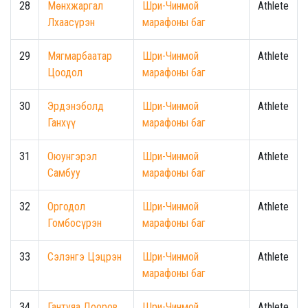
28
Мөнхжаргал
Шри-Чинмой
Athlete
Лхаасүрэн
марафоны баг
29
Мягмарбаатар
Шри-Чинмой
Athlete
Цоодол
марафоны баг
30
Эрдэнэболд
Шри-Чинмой
Athlete
Ганхүү
марафоны баг
31
Оюунгэрэл
Шри-Чинмой
Athlete
Самбуу
марафоны баг
32
Оргодол
Шри-Чинмой
Athlete
Гомбосүрэн
марафоны баг
33
Сэлэнгэ Цэцрэн
Шри-Чинмой
Athlete
марафоны баг
34
Гантуяа Дооров
Шри-Чинмой
Athlete