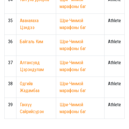
марафоны баг
35
Аванаяаха
Шри-Чинмой
Athlete
Цэндээ
марафоны баг
36
Байгаль Ким
Шри-Чинмой
Athlete
марафоны баг
37
Алтансувд
Шри-Чинмой
Athlete
Цэрэндулам
марафоны баг
38
Одгийв
Шри-Чинмой
Athlete
Жадамбаа
марафоны баг
39
Ганхүү
Шри-Чинмой
Athlete
Сайрийсүрэн
марафоны баг