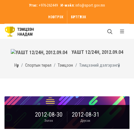
Утас:
+976-262449
И-мэйл:
info@sport.gov.mn
НЭВТРЭХ
БҮРТГҮҮЛЭХ
УАШТ 12/24H, 2012.09.04
Нүүр
Спортын төрөл
Тэмцээн
Тэмцээний дэлгэрэнгүй
2012-08-30
2012-08-31
Эхлэх
Дуусах