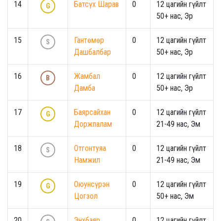
14
Батсүх Шарав
0
12 цагийн гүйлт
G
50+ нас, Эр
15
Гантөмөр
0
12 цагийн гүйлт
S
Дашбалбар
50+ нас, Эр
16
Жамбал
0
12 цагийн гүйлт
B
Дамба
50+ нас, Эр
17
Баярсайхан
0
12 цагийн гүйлт
G
Доржпалам
21-49 нас, Эм
18
Отгонтуяа
0
12 цагийн гүйлт
S
Намжил
21-49 нас, Эм
19
Оюунсүрэн
0
12 цагийн гүйлт
G
Цогзол
50+ нас, Эм
20
Энхбаяр
0
12 цагийн гүйлт