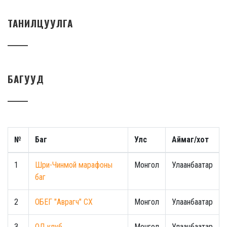
ТАНИЛЦУУЛГА
БАГУУД
№
Баг
Улс
Аймаг/хот
1
Шри-Чинмой марафоны
Монгол
Улаанбаатар
баг
2
ОБЕГ "Аврагч" СХ
Монгол
Улаанбаатар
3
ОД клуб
Монгол
Улаанбаатар