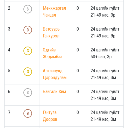
2
Мөнхжаргал
0
24 цагийн гүйлт
S
Чанцал
21-49 нас, Эр
3
Батсуурь
0
24 цагийн гүйлт
B
Ганхүрэл
21-49 нас, Эр
4
Одгийв
0
24 цагийн гүйлт
G
Жадамбаа
50+ нас, Эр
5
Алтансувд
0
24 цагийн гүйлт
G
Цэрэндулам
21-49 нас, Эм
6
Байгаль Ким
0
24 цагийн гүйлт
S
21-49 нас, Эм
7
Гантуяа
0
24 цагийн гүйлт
B
Дооров
21-49 нас, Эм