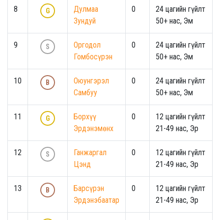
8
Дулмаа
0
24 цагийн гүйлт
G
Зундуй
50+ нас, Эм
9
Оргодол
0
24 цагийн гүйлт
S
Гомбосүрэн
50+ нас, Эм
10
Оюунгэрэл
0
24 цагийн гүйлт
B
Самбуу
50+ нас, Эм
11
Борхүү
0
12 цагийн гүйлт
G
Эрдэнэмөнх
21-49 нас, Эр
12
Ганжаргал
0
12 цагийн гүйлт
S
Цэнд
21-49 нас, Эр
13
Барсүрэн
0
12 цагийн гүйлт
B
Эрдэнэбаатар
21-49 нас, Эр