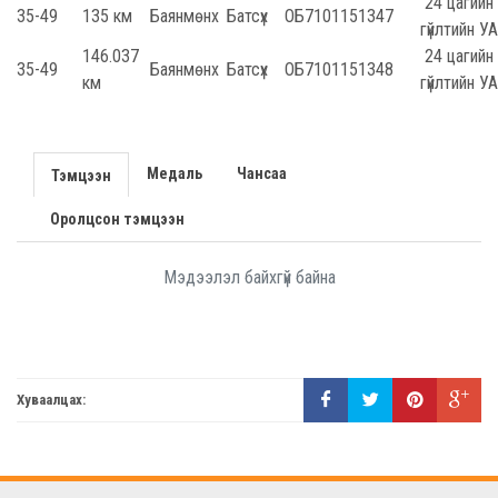
24 цагийн
35-49
135 км
Баянмөнх
Батсүх
ОБ71011513
47
гүйлтийн 
146.037
24 цагийн
35-49
Баянмөнх
Батсүх
ОБ71011513
48
км
гүйлтийн 
Медаль
Чансаа
Тэмцээн
Оролцсон тэмцээн
Мэдээлэл байхгүй байна
Хуваалцах: