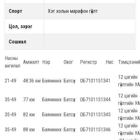
Спорт
Хэт холын марафон гүйлт
Цол, зэрэг
Сошиал
Насны
Амжилт
Нэр
Овог
Регистр
Нас
Тэмцээни
ангилал
12 цагийн
21-49
48.36 км
Баянмөнх
Батсүх
ОБ71011513
41
гүйлтийн 
12 цагийн
35-49
77 км
Баянмөнх
Батсүх
ОБ71011513
44
гүйлтийн 
12 цагийн
35-49
82 км
Баянмөнх
Батсүх
ОБ71011513
45
гүйлтийн 
12 цагийн
35-49
88 км
Баянмөнх
Батсүх
ОБ71011513
46
гүйлтийн 