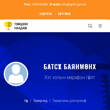
Утас:
+976-262449
И-мэйл:
info@sport.gov.mn
НЭВТРЭХ
БҮРТГҮҮЛЭХ
БАТСҮХ БАЯНМӨНХ
Хэт холын марафон гүйлт
Нүүр
Тамирчид
Тамирчины дэлгэрэнгүй