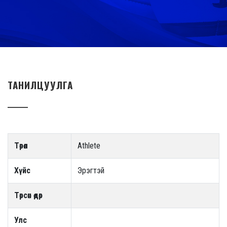
ТАНИЛЦУУЛГА
Төрөл
Athlete
Хүйс
Эрэгтэй
Төрсөн өдөр
Улс