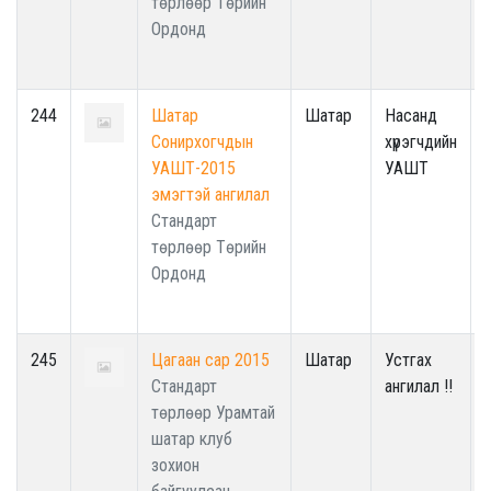
төрлөөр Төрийн
Ордонд
244
Шатар
Шатар
Насанд
Сонирхогчдын
хүрэгчдийн
УАШТ-2015
УАШТ
эмэгтэй ангилал
Стандарт
төрлөөр Төрийн
Ордонд
245
Цагаан сар 2015
Шатар
Устгах
Стандарт
ангилал !!
төрлөөр Урамтай
шатар клуб
зохион