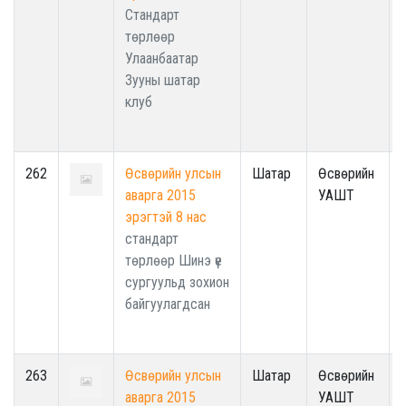
Стандарт
төрлөөр
Улаанбаатар
Зууны шатар
клуб
262
Өсвөрийн улсын
Шатар
Өсвөрийн
аварга 2015
УАШТ
эрэгтэй 8 нас
стандарт
төрлөөр Шинэ үе
сургуульд зохион
байгуулагдсан
263
Өсвөрийн улсын
Шатар
Өсвөрийн
аварга 2015
УАШТ