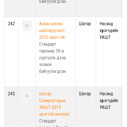
байгуулагдсан
242
Анхан шатны
Шатар
Насанд
шалгаруулалт
хүрэгчдийн
2015 эмэгтэй
УАШТ
Стандарт
төрлөөр 50-р
сургууль дээр
зохион
байгуулагдсан
243
Шатар
Шатар
Насанд
Сонирхогчдын
хүрэгчдийн
УАШТ-2015
УАШТ
эрэгтэй ангилал
Стандарт