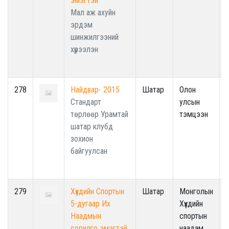
эмэгтэй
Мал аж ахуйн
эрдэм
шинжилгээний
хүрээлэн
278
Найдвар- 2015
Шатар
Олон
Стандарт
улсын
төрлөөр Урамтай
тэмцээн
шатар клубд
зохион
байгуулсан
279
Хүүхдийн Спортын
Шатар
Монголын
5-дугаар Их
Хүүхдийн
Наадмын
спортын
сорилго эмэгтэй
наадам