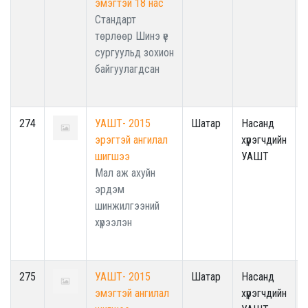
эмэгтэй 18 нас
Стандарт
төрлөөр Шинэ үе
сургуульд зохион
байгуулагдсан
274
УАШТ- 2015
Шатар
Насанд
эрэгтэй ангилал
хүрэгчдийн
шигшээ
УАШТ
Мал аж ахуйн
эрдэм
шинжилгээний
хүрээлэн
275
УАШТ- 2015
Шатар
Насанд
эмэгтэй ангилал
хүрэгчдийн