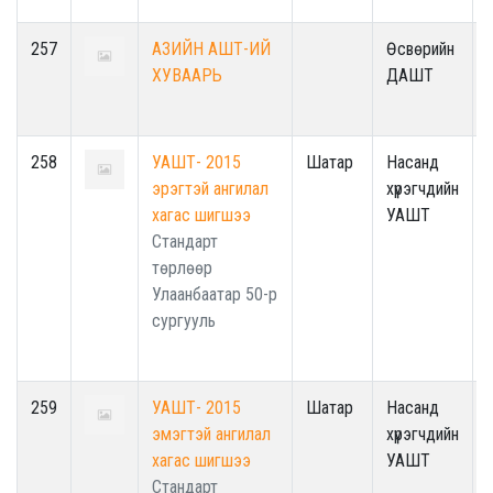
257
АЗИЙН АШТ-ИЙ
Өсвөрийн
ХУВААРЬ
ДАШТ
258
УАШТ- 2015
Шатар
Насанд
эрэгтэй ангилал
хүрэгчдийн
хагас шигшээ
УАШТ
Стандарт
төрлөөр
Улаанбаатар 50-р
сургууль
259
УАШТ- 2015
Шатар
Насанд
эмэгтэй ангилал
хүрэгчдийн
хагас шигшээ
УАШТ
Стандарт