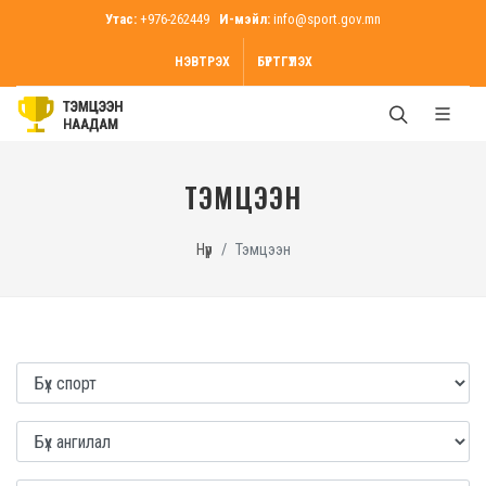
Утас:
+976-262449
И-мэйл:
info@sport.gov.mn
НЭВТРЭХ
БҮРТГҮҮЛЭХ
ТЭМЦЭЭН
Нүүр
Тэмцээн