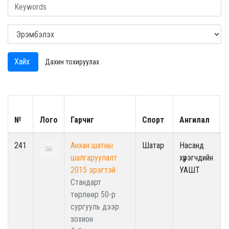
Хайх
Дахин тохируулах
№
Лого
Гарчиг
Спорт
Ангилал
241
Анхан шатны
Шатар
Насанд
шалгаруулалт
хүрэгчдийн
2015 эрэгтэй
УАШТ
Стандарт
төрлөөр 50-р
сургууль дээр
зохион