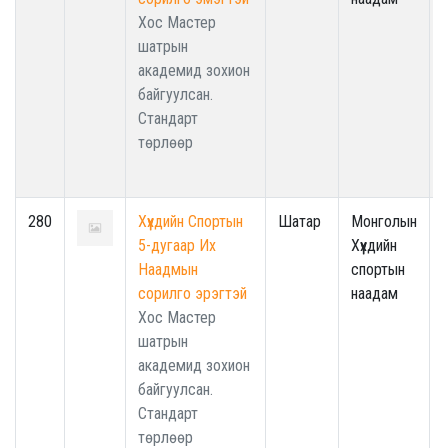
Хос Мастер
шатрын
академид зохион
байгуулсан.
Стандарт
төрлөөр
280
Хүүхдийн Спортын
Шатар
Монголын
5-дугаар Их
Хүүхдийн
Наадмын
спортын
сорилго эрэгтэй
наадам
Хос Мастер
шатрын
академид зохион
байгуулсан.
Стандарт
төрлөөр