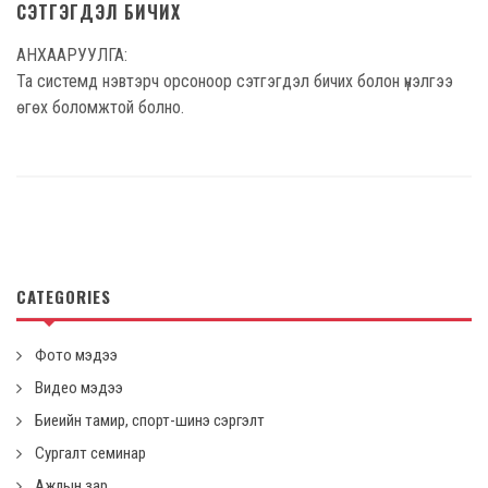
СЭТГЭГДЭЛ БИЧИХ
АНХААРУУЛГА:
Та системд нэвтэрч орсоноор сэтгэгдэл бичих болон үнэлгээ
өгөх боломжтой болно.
CATEGORIES
Фото мэдээ
Видео мэдээ
Биеийн тамир, спорт-шинэ сэргэлт
Сургалт семинар
Ажлын зар