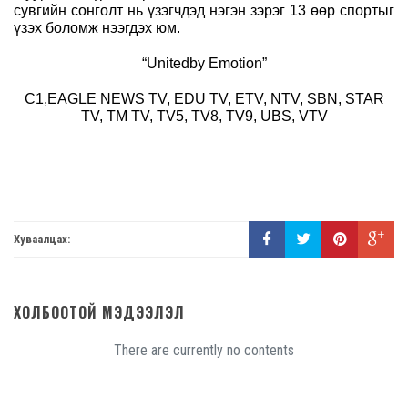
сувгийн сонголт нь үзэгчдэд нэгэн зэрэг 13 өөр спортыг
үзэх боломж нээгдэх юм.
“Unitedby Emotion”
C1,EAGLE NEWS TV, EDU TV, ETV, NTV, SBN, STAR
TV, TM TV, TV5, TV8, TV9, UBS, VTV
Хуваалцах:
ХОЛБООТОЙ МЭДЭЭЛЭЛ
There are currently no contents