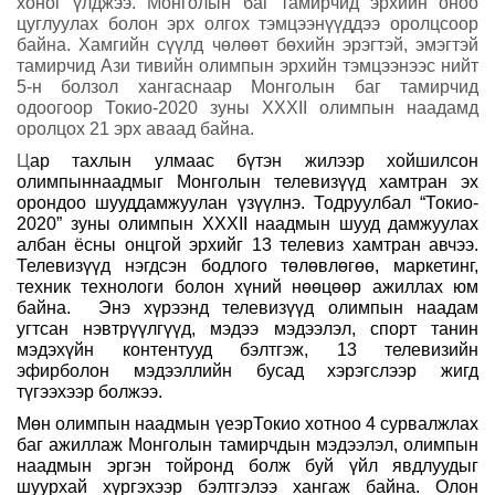
хоног үлджээ. Монголын баг тамирчид эрхийн оноо
цуглуулах болон эрх олгох тэмцээнүүддээ оролцсоор
байна. Хамгийн сүүлд чөлөөт бөхийн эрэгтэй, эмэгтэй
тамирчид Ази тивийн олимпын эрхийн тэмцээнээс нийт
5-н болзол хангаснаар Монголын баг тамирчид
одоогоор Токио-2020 зуны XXXII олимпын наадамд
оролцох 21 эрх аваад байна.
Ц
ар тахлын
улмаас бүтэн жилээр хойшилсон
олимпыннаадмыг
Монголын телевизүүд хамтран эх
орондоо шууддамжуулан үзүүлнэ. Тодруулбал “Токио-
2020” зуны олимпын XXXII наадмын шууд дамжуулах
албан ёсны онцгой эрхийг 13 телевиз хамтран авчээ.
Телевизүүд нэгдсэн бодлого төлөвлөгөө, маркетинг,
техник технологи болон хүний нөөцөөр ажиллах юм
байна. Энэ хүрээнд телевизүүд олимпын наадам
угтсан нэвтрүүлгүүд, мэдээ мэдээлэл, спорт танин
мэдэхүйн контентууд бэлтгэж, 13 телевизийн
эфирболон мэдээллийн бусад хэрэгслээр жигд
түгээхээр болжээ.
Мөн олимпын наадмын үеэрТокио хотноо 4 сурвалжлах
баг ажиллаж Монголын тамирчдын мэдээлэл, олимпын
наадмын эргэн тойронд болж буй үйл явдлуудыг
шуурхай хүргэхээр бэлтгэлээ хангаж байна. Олон