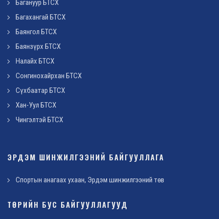
Багануур БТСХ
Багахангай БТСХ
Баянгол БТСХ
Баянзүрх БТСХ
Налайх БТСХ
Сонгинохайрхан БТСХ
Сүхбаатар БТСХ
Хан-Уул БТСХ
Чингэлтэй БТСХ
ЭРДЭМ ШИНЖИЛГЭЭНИЙ БАЙГУУЛЛАГА
Спортын анагаах ухаан, Эрдэм шинжилгээний төв
ТӨРИЙН БУС БАЙГУУЛЛАГУУД