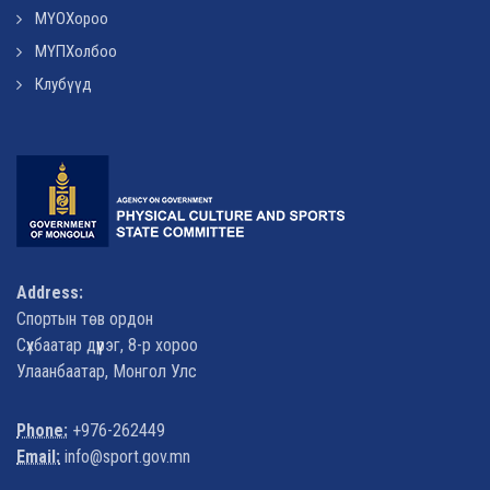
МҮОХороо
МҮПХолбоо
Клубүүд
Address:
Спортын төв ордон
Сүхбаатар дүүрэг, 8-р хороо
Улаанбаатар, Монгол Улс
Phone:
+976-262449
Email:
info@sport.gov.mn