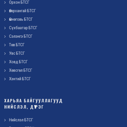
Орхон БТСГ
Өвөрхангай БТСГ
Өмнөговь БТСГ
Сүхбаатар БТСГ
Сэлэнгэ БТСГ
Төв БТСГ
Увс БТСГ
Ховд БТСГ
Хөвсгөл БТСГ
Хэнтий БТСГ
ХАРЬЯА БАЙГУУЛЛАГУУД
НИЙСЛЭЛ, ДҮҮРЭГ
Нийслэл БТСГ