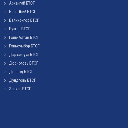
Архангай БТСГ
Баян-Өлгий БТСГ
Баянхонгор БТСГ
Булган БТСГ
Говь-Алтай БТСГ
Говьсүмбэр БТСГ
Дархан-уул БТСГ
Дорноговь БТСГ
Дорнод БТСГ
Дундговь БТСГ
Завхан БТСГ