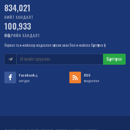
968,540
НИЙТ ХАНДАЛТ
100,933
ӨНӨӨДРИЙН ХАНДАЛТ
Хэрвээ та и-мэйлээр мэдээлэл хүлээж авах бол и-мэйлээ бүртгүүлнэ үү!
Бүртгүүлэх
Facebook
-д
RSS
нэгдэх
мэдээлэл