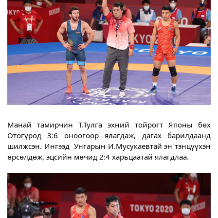
Манай тамирчин Т.Тулга эхний тойрогт Японы бөх 
Отогүрод 3:6 оноогоор ялагдаж, дагах барилдаанд 
шилжсэн. Ингээд  Унгарын И.Мусукаевтай эн тэнцүүхэн 
өрсөлдөж, эцсийн мөчид 2:4 харьцаатай ялагдлаа.