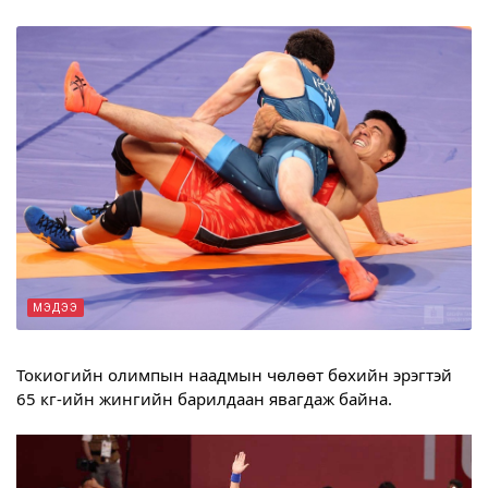
МЭДЭЭ
Токиогийн олимпын наадмын чөлөөт бөхийн эрэгтэй 
65 кг-ийн жингийн барилдаан явагдаж байна.