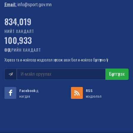
Email:
info@sport.gov.mn
995,442
НИЙТ ХАНДАЛТ
100,933
ӨНӨӨДРИЙН ХАНДАЛТ
Хэрвээ та и-мэйлээр мэдээлэл хүлээж авах бол и-мэйлээ бүртгүүлнэ үү!
Бүртгүүлэх
Facebook
-д
RSS
нэгдэх
мэдээлэл