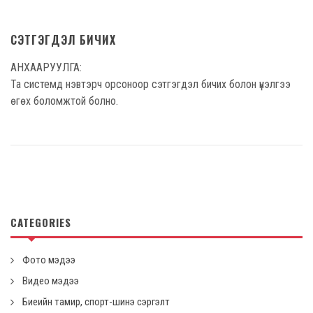
СЭТГЭГДЭЛ БИЧИХ
АНХААРУУЛГА:
Та системд нэвтэрч орсоноор сэтгэгдэл бичих болон үнэлгээ
өгөх боломжтой болно.
CATEGORIES
Фото мэдээ
Видео мэдээ
Биеийн тамир, спорт-шинэ сэргэлт