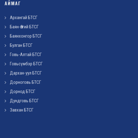
АЙМАГ
Архангай БТСГ
Баян-Өлгий БТСГ
Баянхонгор БТСГ
Булган БТСГ
Говь-Алтай БТСГ
Говьсүмбэр БТСГ
Дархан-уул БТСГ
Дорноговь БТСГ
Дорнод БТСГ
Дундговь БТСГ
Завхан БТСГ