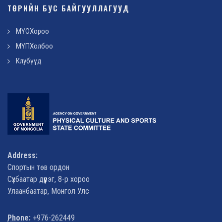
ТӨРИЙН БУС БАЙГУУЛЛАГУУД
МҮОХороо
МҮПХолбоо
Клубүүд
Address:
Спортын төв ордон
Сүхбаатар дүүрэг, 8-р хороо
Улаанбаатар, Монгол Улс
Phone:
+976-262449