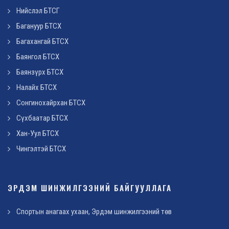
Нийслэл БТСГ
Багануур БТСХ
Багахангай БТСХ
Баянгол БТСХ
Баянзүрх БТСХ
Налайх БТСХ
Сонгинохайрхан БТСХ
Сүхбаатар БТСХ
Хан-Уул БТСХ
Чингэлтэй БТСХ
ЭРДЭМ ШИНЖИЛГЭЭНИЙ БАЙГУУЛЛАГА
Спортын анагаах ухаан, Эрдэм шинжилгээний төв