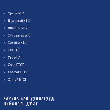
Орхон БТСГ
Өвөрхангай БТСГ
Өмнөговь БТСГ
Сүхбаатар БТСГ
Сэлэнгэ БТСГ
Төв БТСГ
Увс БТСГ
Ховд БТСГ
Хөвсгөл БТСГ
Хэнтий БТСГ
ХАРЬЯА БАЙГУУЛЛАГУУД
НИЙСЛЭЛ, ДҮҮРЭГ