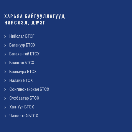
ХАРЬЯА БАЙГУУЛЛАГУУД
НИЙСЛЭЛ, ДҮҮРЭГ
Нийслэл БТСГ
Багануур БТСХ
Багахангай БТСХ
Баянгол БТСХ
Баянзүрх БТСХ
Налайх БТСХ
Сонгинохайрхан БТСХ
Сүхбаатар БТСХ
Хан-Уул БТСХ
Чингэлтэй БТСХ