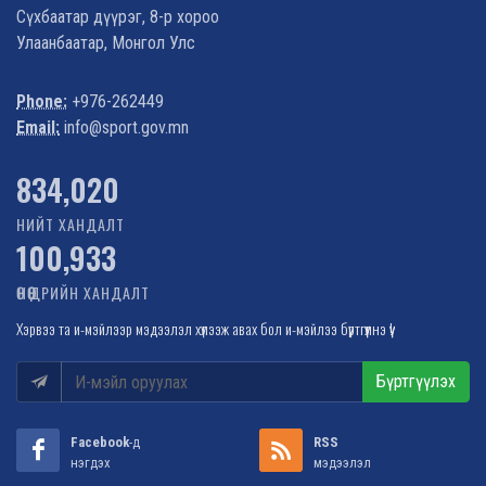
Сүхбаатар дүүрэг, 8-р хороо
Улаанбаатар, Монгол Улс
Phone:
+976-262449
Email:
info@sport.gov.mn
1,022,347
НИЙТ ХАНДАЛТ
100,933
ӨНӨӨДРИЙН ХАНДАЛТ
Хэрвээ та и-мэйлээр мэдээлэл хүлээж авах бол и-мэйлээ бүртгүүлнэ үү!
Бүртгүүлэх
Facebook
-д
RSS
нэгдэх
мэдээлэл