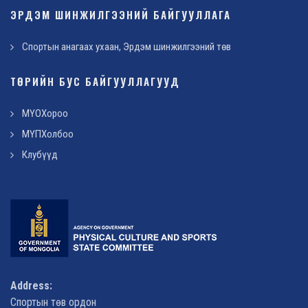
ЭРДЭМ ШИНЖИЛГЭЭНИЙ БАЙГУУЛЛАГА
Спортын анагаах ухаан, Эрдэм шинжилгээний төв
ТӨРИЙН БУС БАЙГУУЛЛАГУУД
МҮОХороо
МҮПХолбоо
Клубүүд
Address:
Спортын төв ордон