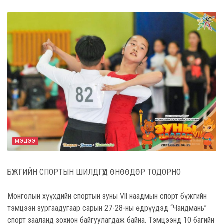
МЭДЭЭ
БҮЖГИЙН СПОРТЫН ШИЛДГҮҮД ӨНӨӨДӨР ТОДОРНО
Монголын хүүхдийн спортын зуны Vll наадмын спорт бүжгийн
тэмцээн зургаадугаар сарын 27-28-ны өдрүүдэд “Чандмань”
спорт зааланд зохион байгуулагдаж байна. Тэмцээнд 10 багийн