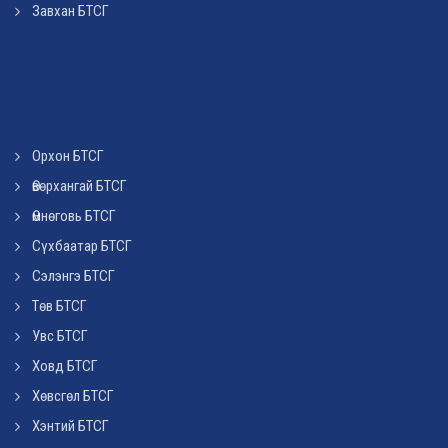
Завхан БТСГ
Орхон БТСГ
Өвөрхангай БТСГ
Өмнөговь БТСГ
Сүхбаатар БТСГ
Сэлэнгэ БТСГ
Төв БТСГ
Увс БТСГ
Ховд БТСГ
Хөвсгөл БТСГ
Хэнтий БТСГ