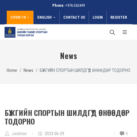
Phone:
+976-262449
COVID-19
ENGLISH
CONTACT US
LOGIN
REGISTER
News
Home
News
БҮЖГИЙН СПОРТЫН ШИЛДГҮҮД ӨНӨӨДӨР ТОДОРНО
БҮЖГИЙН СПОРТЫН ШИЛДГҮҮД ӨНӨӨДӨР
ТОДОРНО
Javkhlan
2023-06-29
0