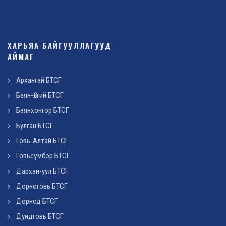
ХАРЬЯА БАЙГУУЛЛАГУУД
АЙМАГ
Архангай БТСГ
Баян-Өлгий БТСГ
Баянхонгор БТСГ
Булган БТСГ
Говь-Алтай БТСГ
Говьсүмбэр БТСГ
Дархан-уул БТСГ
Дорноговь БТСГ
Дорнод БТСГ
Дундговь БТСГ