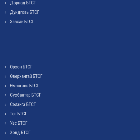
Дорнод БТСГ
Дундговь БТСГ
Завхан БТСГ
Орхон БТСГ
Өвөрхангай БТСГ
Өмнөговь БТСГ
Сүхбаатар БТСГ
Сэлэнгэ БТСГ
Төв БТСГ
Увс БТСГ
Ховд БТСГ