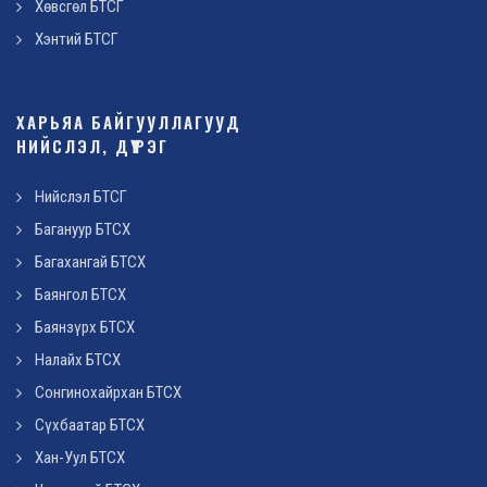
Хөвсгөл БТСГ
Хэнтий БТСГ
ХАРЬЯА БАЙГУУЛЛАГУУД
НИЙСЛЭЛ, ДҮҮРЭГ
Нийслэл БТСГ
Багануур БТСХ
Багахангай БТСХ
Баянгол БТСХ
Баянзүрх БТСХ
Налайх БТСХ
Сонгинохайрхан БТСХ
Сүхбаатар БТСХ
Хан-Уул БТСХ