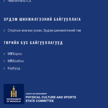
Чингэлтэй БТСХ
ЭРДЭМ ШИНЖИЛГЭЭНИЙ БАЙГУУЛЛАГА
Спортын анагаах ухаан, Эрдэм шинжилгээний төв
ТӨРИЙН БУС БАЙГУУЛЛАГУУД
МҮОХороо
МҮПХолбоо
Клубүүд