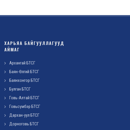
ХАРЬЯА БАЙГУУЛЛАГУУД
АЙМАГ
Архангай БТСГ
Баян-Өлгий БТСГ
Баянхонгор БТСГ
Булган БТСГ
Говь-Алтай БТСГ
Говьсүмбэр БТСГ
Дархан-уул БТСГ
Дорноговь БТСГ