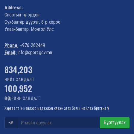
Address:
Спортын төв ордон
Сүхбаатар дүүрэг, 8-р хороо
Улаанбаатар, Монгол Улс
Phone:
+976-262449
Email:
info@sport.gov.mn
914,933
НИЙТ ХАНДАЛТ
100,952
ӨНӨӨДРИЙН ХАНДАЛТ
Хэрвээ та и-мэйлээр мэдээлэл хүлээж авах бол и-мэйлээ бүртгүүлнэ үү!
Бүртгүүлэх