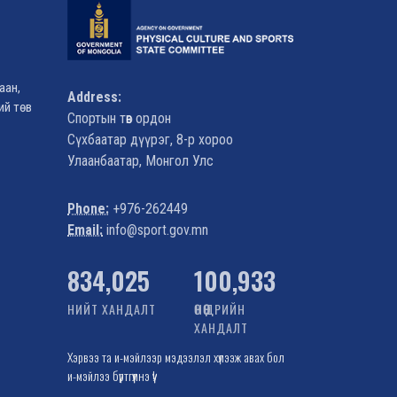
аан,
Address:
ий төв
Спортын төв ордон
Сүхбаатар дүүрэг, 8-р хороо
Улаанбаатар, Монгол Улс
Д
Phone:
+976-262449
Email:
info@sport.gov.mn
941,641
100,933
НИЙТ ХАНДАЛТ
ӨНӨӨДРИЙН
ХАНДАЛТ
Хэрвээ та и-мэйлээр мэдээлэл хүлээж авах бол
и-мэйлээ бүртгүүлнэ үү!