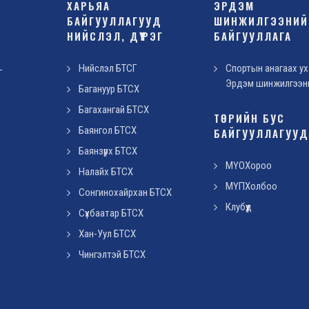
ХАРЬЯА
ЭРДЭМ
БАЙГУУЛЛАГУУД
ШИНЖИЛГЭЭНИЙ
НИЙСЛЭЛ, ДҮҮРЭГ
БАЙГУУЛЛАГА
Нийслэл БТСГ
Спортын анагаах ух
Г
Эрдэм шинжилгээн
Багануур БТСХ
Багахангай БТСХ
ТӨРИЙН БУС
Баянгол БТСХ
БАЙГУУЛЛАГУУ
Баянзүрх БТСХ
МҮОХороо
Налайх БТСХ
МҮПХолбоо
Сонгинохайрхан БТСХ
Клубүүд
Сүхбаатар БТСХ
Хан-Уул БТСХ
Чингэлтэй БТСХ