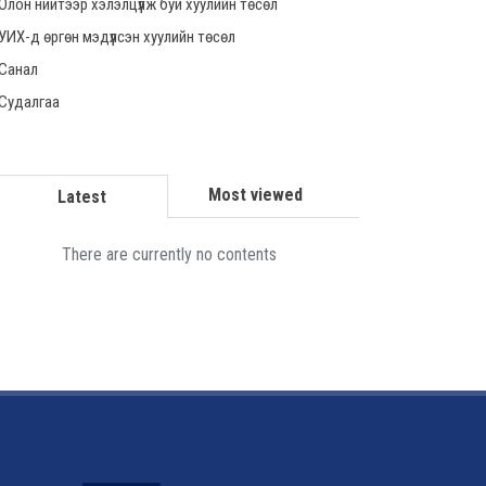
Олон нийтээр хэлэлцүүлж буй хуулийн төсөл
УИХ-д өргөн мэдүүлсэн хуулийн төсөл
Санал
Судалгаа
Most viewed
Latest
There are currently no contents