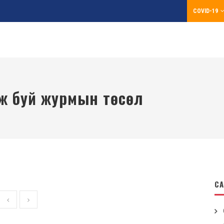
COVID-19
лж буй журмын төсөл
CA