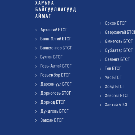
ХАРЬЯА
БАЙГУУЛЛАГУУД
АЙМАГ
Орхон БТСГ
Архангай БТСГ
Өвөрхангай БТС
Баян-Өлгий БТСГ
Өмнөговь БТСГ
Баянхонгор БТСГ
Сүхбаатар БТСГ
Булган БТСГ
Сэлэнгэ БТСГ
Говь-Алтай БТСГ
Төв БТСГ
Говьсүмбэр БТСГ
Увс БТСГ
Дархан-уул БТСГ
Ховд БТСГ
Дорноговь БТСГ
Хөвсгөл БТСГ
Дорнод БТСГ
Хэнтий БТСГ
Дундговь БТСГ
Завхан БТСГ