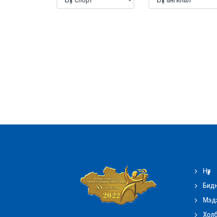
Нүүр
Бидн
Мэдэ
Холб