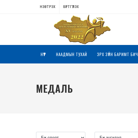
НЭВТРЭХ
БҮРТГҮҮЛЭХ
НҮҮР
НААДМЫН ТУХАЙ
ЭРХ ЗҮЙН БАРИМТ БИЧ
МЕДАЛЬ