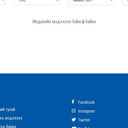
Медалийн мэдээлэл байхгүй байна
Facebook
ий тухай
Instagram
э, мэдээлэл
Twitter
оо барих