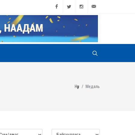
Facebook
Twitter
Instagram
game@sport.gov.mn
Нүүр
Медаль