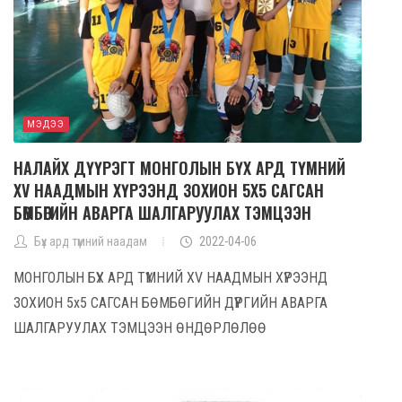
МЭДЭЭ
НАЛАЙХ ДҮҮРЭГТ МОНГОЛЫН БҮХ АРД ТҮМНИЙ
XV НААДМЫН ХҮРЭЭНД ЗОХИОН 5Х5 САГСАН
БӨМБӨГИЙН АВАРГА ШАЛГАРУУЛАХ ТЭМЦЭЭН
Бүх ард түмний наадам
2022-04-06
МОНГОЛЫН БҮХ АРД ТҮМНИЙ XV НААДМЫН ХҮРЭЭНД
ЗОХИОН 5х5 САГСАН БӨМБӨГИЙН ДҮҮРГИЙН АВАРГА
ШАЛГАРУУЛАХ ТЭМЦЭЭН ӨНДӨРЛӨЛӨӨ