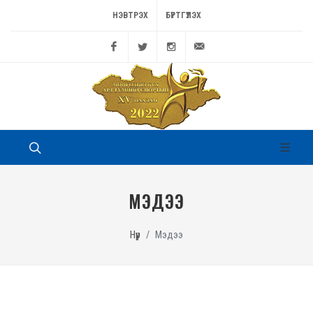
НЭВТРЭХ
БҮРТГҮҮЛЭХ
Facebook
Twitter
Instagram
game@sport.gov.mn
МЭДЭЭ
Нүүр
Мэдээ