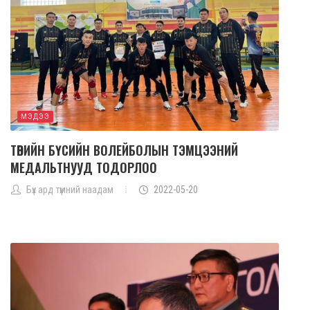
МЭДЭЭ
ТӨВИЙН БҮСИЙН ВОЛЕЙБОЛЫН ТЭМЦЭЭНИЙ
МЕДАЛЬТНУУД ТОДОРЛОО
Бүх ард түмний наадам
2022-05-20