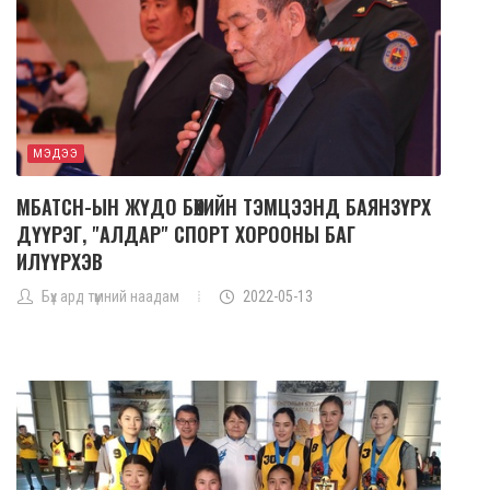
МЭДЭЭ
МБАТСН-ЫН ЖҮДО БӨХИЙН ТЭМЦЭЭНД БАЯНЗҮРХ
ДҮҮРЭГ, "АЛДАР" СПОРТ ХОРООНЫ БАГ
ИЛҮҮРХЭВ
Бүх ард түмний наадам
2022-05-13