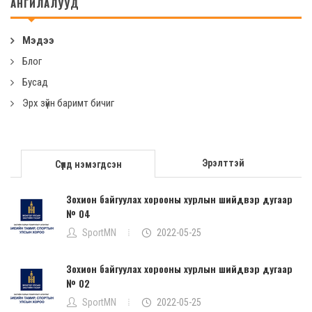
АНГИЛАЛУУД
Мэдээ
Блог
Бусад
Эрх зүйн баримт бичиг
Эрэлттэй
Сүүлд нэмэгдсэн
Зохион байгуулах хорооны хурлын шийдвэр дугаар
№ 04
SportMN
2022-05-25
Зохион байгуулах хорооны хурлын шийдвэр дугаар
№ 02
SportMN
2022-05-25