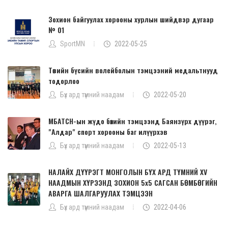
Зохион байгуулах хорооны хурлын шийдвэр дугаар
№ 01
SportMN
2022-05-25
Төвийн бүсийн волейболын тэмцээний медальтнууд
тодорлоо
Бүх ард түмний наадам
2022-05-20
МБАТСН-ын жүдо бөхийн тэмцээнд Баянзүрх дүүрэг,
"Алдар" спорт хорооны баг илүүрхэв
Бүх ард түмний наадам
2022-05-13
НАЛАЙХ ДҮҮРЭГТ МОНГОЛЫН БҮХ АРД ТҮМНИЙ XV
НААДМЫН ХҮРЭЭНД ЗОХИОН 5х5 САГСАН БӨМБӨГИЙН
АВАРГА ШАЛГАРУУЛАХ ТЭМЦЭЭН
Бүх ард түмний наадам
2022-04-06