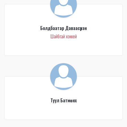
Болдбаатар Даваасүрэн
Шайбтай хоккей
Туул Батмөнх