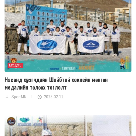
МЭДЭЭ
Насанд хүрэгчдийн Шайбтай хоккейн мөнгөн
медалийн төлөөх тоглолт
SportMN
2023-02-12