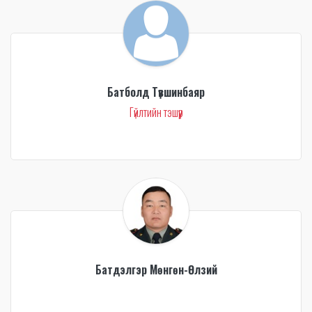
Батболд Түвшинбаяр
Гүйлтийн тэшүүр
Батдэлгэр Мөнгөн-Өлзий