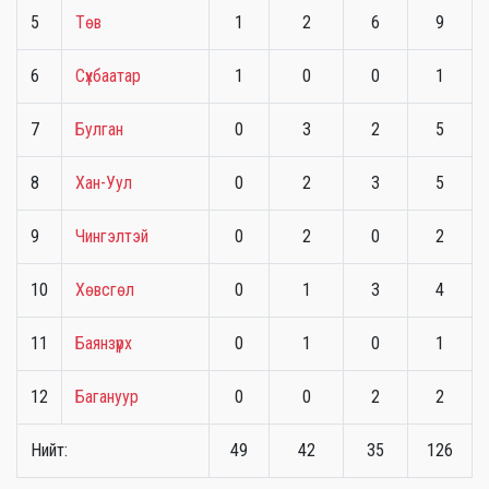
5
Төв
1
2
6
9
6
Сүхбаатар
1
0
0
1
7
Булган
0
3
2
5
8
Хан-Уул
0
2
3
5
9
Чингэлтэй
0
2
0
2
10
Хөвсгөл
0
1
3
4
11
Баянзүрх
0
1
0
1
12
Багануур
0
0
2
2
Нийт:
49
42
35
126