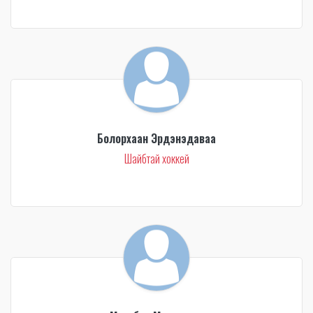
Болорхаан Эрдэнэдаваа
Шайбтай хоккей