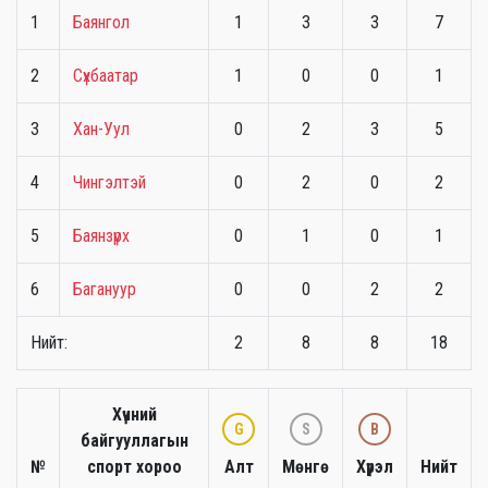
1
Баянгол
1
3
3
7
2
Сүхбаатар
1
0
0
1
3
Хан-Уул
0
2
3
5
4
Чингэлтэй
0
2
0
2
5
Баянзүрх
0
1
0
1
6
Багануур
0
0
2
2
Нийт:
2
8
8
18
Хүчний
G
S
B
байгууллагын
№
спорт хороо
Алт
Мөнгө
Хүрэл
Нийт