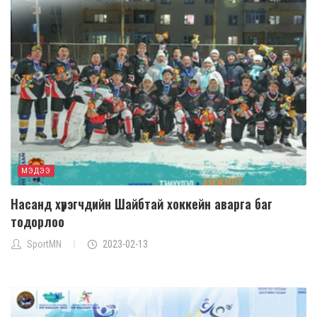
МЭДЭЭ
Насанд хүрэгчдийн Шайбтай хоккейн аварга баг
тодорлоо
SportMN
2023-02-13