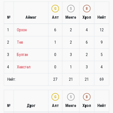
G
S
B
№
Аймаг
Алт
Мөнгө
Хүрэл
Нийт
1
Орхон
6
2
4
12
2
Төв
1
2
6
9
3
Булган
0
3
2
5
4
Хөвсгөл
0
1
3
4
Нийт:
27
21
21
69
G
S
B
№
Дүүрэг
Алт
Мөнгө
Хүрэл
Нийт