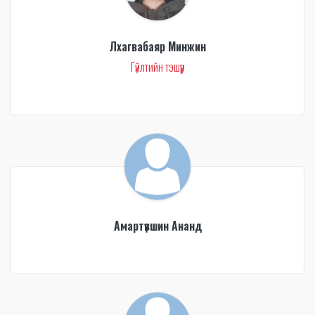
Лхагвабаяр Минжин
Гүйлтийн тэшүүр
Амартүвшин Ананд