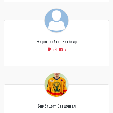
Жаргалсайхан Батбаяр
Гүйлтийн цана
Бямбацогт Батцэнгэл