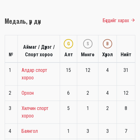
Медаль, үр дүн
Бүгдийг харах
G
S
B
Аймаг / Дүүрэг /
№
Спорт хороо
Алт
Мөнгө
Хүрэл
Нийт
1
Алдар спорт
15
12
4
31
хороо
2
Орхон
6
2
4
12
3
Хилчин спорт
5
1
2
8
хороо
4
Баянгол
1
3
3
7