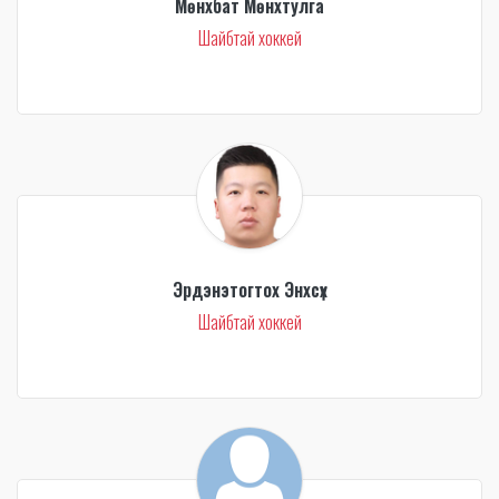
Мөнхбат Мөнхтулга
Шайбтай хоккей
Эрдэнэтогтох Энхсүх
Шайбтай хоккей