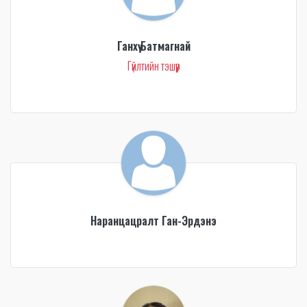
Ганхүү Батмагнай
Гүйлтийн тэшүүр
Наранцацралт Ган-Эрдэнэ