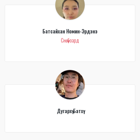
Батсайхан Номин-Эрдэнэ
Снөүбоард
Дугархүү Батхүү