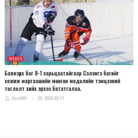
МЭДЭЭ
Баянзүрх баг 8-1 харьцаатайгаар Сэлэнгэ багийг
хожиж маргаашийн мөнгөн медалийн тэмцээний
тоглолт хийх эрхээ бататгалаа.
SportMN
2023-02-11