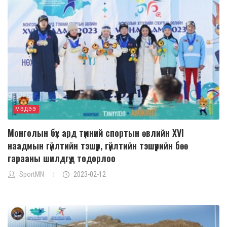
МЭДЭЭ
Монголын бүх ард түмний спортын өвлийн XVI
наадмын гүйлтийн тэшүүр, гүйлтийн тэшүүрийн бөө
гарааны шилдгүүд тодорлоо
SportMN
2023-02-12