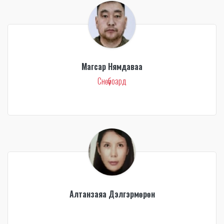
Магсар Нямдаваа
Снөүбоард
Алтанзаяа Дэлгэрмөрөн