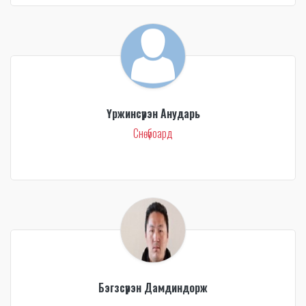
Үржинсүрэн Анударь
Снөүбоард
Бэгзсүрэн Дамдиндорж