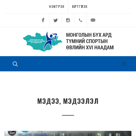
НЭВТРЭХ
БҮРТГҮҮЛЭХ
Facebook
Twitter
Instagram
11262449
game@sport.gov.mn
МЭДЭЭ, МЭДЭЭЛЭЛ