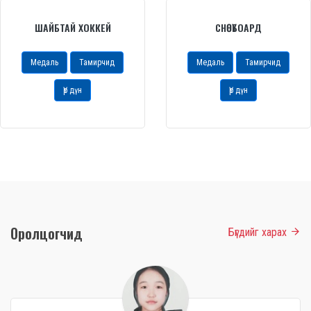
ШАЙБТАЙ ХОККЕЙ
СНӨҮБОАРД
Медаль
Тамирчид
Медаль
Тамирчид
Үр дүн
Үр дүн
Оролцогчид
Бүгдийг харах