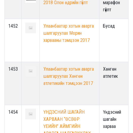
2018 Олон өдрийн гүйлт
марафон
гүйлт
1452
Улаанбаатар хотын аварга
Бусад
шалгаруулах Морин
харвааны тэмцээн 2017
1453
Улаанбаатар хотын аварга
Хөнгөн
шалгаруулах Хөнгөн
атлетик
атлетикийн тэмцээн 2017
1454
ҮНДЭСНИЙ ШАГАЙН
Үндэсний
ХАРВААН “ӨСВӨР
шагайн
ҮЕИЙН” АЙМГИЙН
харваа