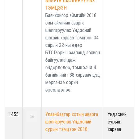
АВАРГА ШАЛГАРУУЛАХ
ТЭМЦЭЭН
Баянхонгор аймгийн 2018
оны аймгийн аварга
шалгаруулах Үндэсний
шагайн харваа тэмцээн 04
сарын 22-ны өдөр
БТСГазрын зааланд зохион
байгууллагдаж
өндөрлөлөө, тэмцээнд 4
багийн нийт 38 харваач цэц
мэргэнээ сорин
өрсөлдөлөө.
1455
Улаанбаатар хотын аварга
Үндэсний
шалгаруулах Үндэсний
сурын
сурын тэмцээн 2018
харваа