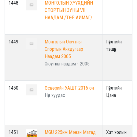
1448
МОНГОЛЫН ХҮҮХДИЙН
СПОРТЫН ЗУНЫ VII
НААДАМ /ТӨВ АЙМАГ/
1449
Монголын Оюутны
Гүйлтийн
Спортын Анхдугаар
тэшүүр
Наадам 2005
Оюутны наадам - 2005
1450
Өсвөрийн УАШТ 2016 он
Гүйлтийн
Нүүр хуудас
Цана
1451
MGU 225км Мэнэн Матад
Хэт холын