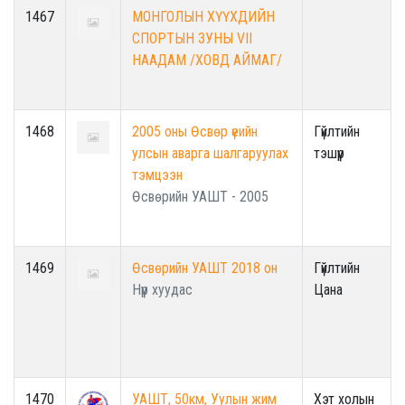
1467
МОНГОЛЫН ХҮҮХДИЙН
СПОРТЫН ЗУНЫ VII
НААДАМ /ХОВД АЙМАГ/
1468
2005 оны Өсвөр үеийн
Гүйлтийн
улсын аварга шалгаруулах
тэшүүр
тэмцээн
Өсвөрийн УАШТ - 2005
1469
Өсвөрийн УАШТ 2018 он
Гүйлтийн
Нүүр хуудас
Цана
1470
УАШТ, 50км, Уулын жим
Хэт холын