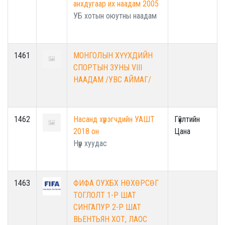
анхдугаар их наадам 2005
УБ хотын оюутны наадам
1461
МОНГОЛЫН ХҮҮХДИЙН
СПОРТЫН ЗУНЫ VIII
НААДАМ /УВС АЙМАГ/
1462
Насанд хүрэгчдийн УАШТ
Гүйлтийн
2018 он
Цана
Нүүр хуудас
1463
ФИФА ОУХБХ НӨХӨРСӨГ
ТОГЛОЛТ 1-Р ШАТ
СИНГАПУР 2-Р ШАТ
ВЬЕНТЬЯН ХОТ, ЛАОС