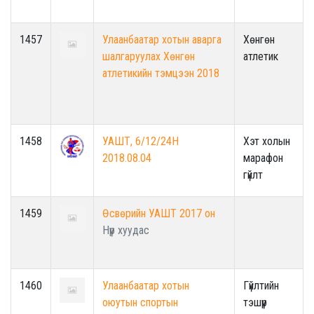
1457
Улаанбаатар хотын аварга
Хөнгөн
шалгаруулах Хөнгөн
атлетик
атлетикийн тэмцээн 2018
1458
УАШТ, 6/12/24H
Хэт холын
2018.08.04
марафон
гүйлт
1459
Өсвөрийн УАШТ 2017 он
Нүүр хуудас
1460
Улаанбаатар хотын
Гүйлтийн
оюутын спортын
тэшүүр