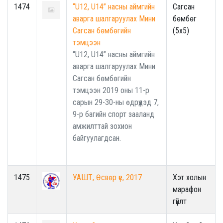
1474
“U12, U14” насны аймгийн
Сагсан
аварга шалгаруулах Мини
бөмбөг
Сагсан бөмбөгийн
(5x5)
тэмцээн
“U12, U14” насны аймгийн
аварга шалгаруулах Мини
Сагсан бөмбөгийн
тэмцээн 2019 оны 11-р
сарын 29-30-ны өдрүүдэд 7,
9-р багийн спорт зааланд
амжилттай зохион
байгуулагдсан.
1475
УАШТ, Өсвөр үе, 2017
Хэт холын
марафон
гүйлт