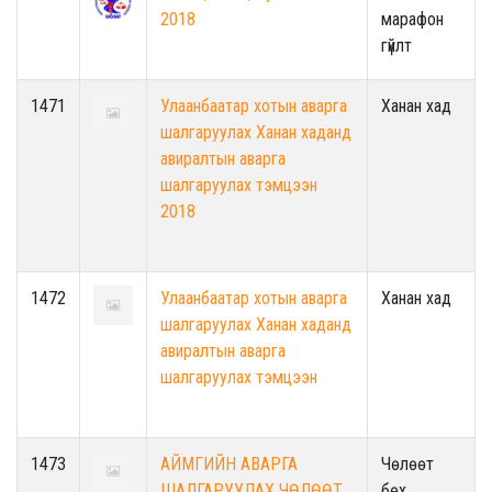
2018
марафон
гүйлт
1471
Улаанбаатар хотын аварга
Ханан хад
шалгаруулах Ханан хаданд
авиралтын аварга
шалгаруулах тэмцээн
2018
1472
Улаанбаатар хотын аварга
Ханан хад
шалгаруулах Ханан хаданд
авиралтын аварга
шалгаруулах тэмцээн
1473
АЙМГИЙН АВАРГА
Чөлөөт
ШАЛГАРУУЛАХ ЧӨЛӨӨТ
бөх