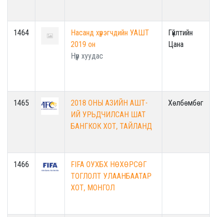
1464
Насанд хүрэгчдийн УАШТ
Гүйлтийн
2019 он
Цана
Нүүр хуудас
1465
2018 ОНЫ АЗИЙН АШТ-
Хөлбөмбөг
ИЙ УРЬДЧИЛСАН ШАТ
БАНГКОК ХОТ, ТАЙЛАНД
1466
FIFA ОУХБХ НӨХӨРСӨГ
ТОГЛОЛТ УЛААНБААТАР
ХОТ, МОНГОЛ