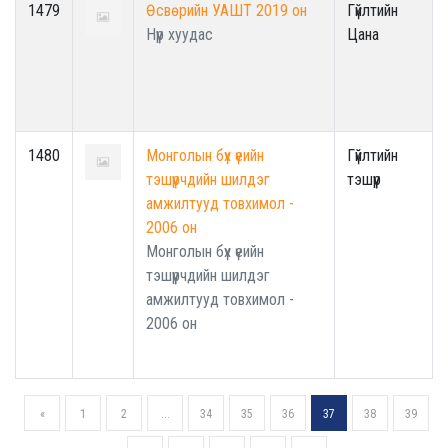
1479
Өсвөрийн УАШТ 2019 он
Гүйлтийн
Нүүр хуудас
Цана
1480
Монголын бүх үеийн
Гүйлтийн
тэшүүрчдийн шилдэг
тэшүүр
амжилтууд товхимол -
2006 он
Монголын бүх үеийн
тэшүүрчдийн шилдэг
амжилтууд товхимол -
2006 он
«
1
2
...
34
35
36
37
38
39