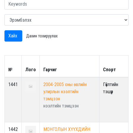
Хайх
Дахин тохируулах
№
Лого
Гарчиг
Спорт
1441
2004-2005 оны өвлийн
Гүйлтийн
улирлын нээлтийн
тэшүүр
тэмцээн
нээлтийн тэмцээн
1442
МОНГОЛЫН ХҮҮХДИЙН