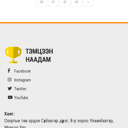
40
41
42
43
»
Facebook
Instagram
Twitter
YouTube
Хаяг:
Спортын төв ордон Сүхбаатар дүүрэг, 8-р хороо Улаанбаатар,
Монгол Улс