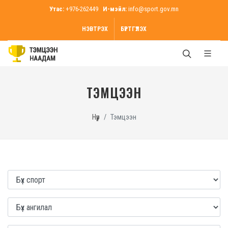
Утас:
+976-262449
И-мэйл:
info@sport.gov.mn
НЭВТРЭХ
БҮРТГҮҮЛЭХ
ТЭМЦЭЭН
Нүүр
Тэмцээн