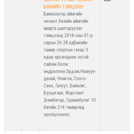
БӨХИЙН ТЭМЦЭЭН
Баянхонгор аймгийн
чөлөөт бөхийн аймгийн
аварга шалгаруулах
тэмцээнд 2018-оны 01-р
сарын 26-28 ндБиеийн
тамир спортын газар 3
өдөр өрсөлдөөн эхтэй
сайхан болж
өндрөллөө.Эрдэм,Номуун-
далай, Номгон, Соого-
Секо, Галуут, Баянлиг,
Бууцагаан, Жарглант
,Бөмбөгөр, Гурванбулаг 10
багийн 214 тамирчид
оролцсоноос.