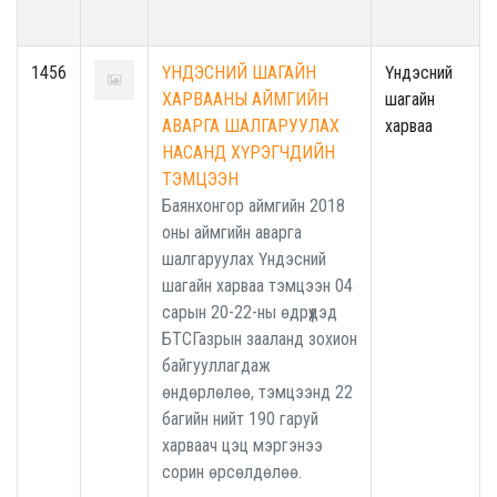
1456
ҮНДЭСНИЙ ШАГАЙН
Үндэсний
ХАРВААНЫ АЙМГИЙН
шагайн
АВАРГА ШАЛГАРУУЛАХ
харваа
НАСАНД ХҮРЭГЧДИЙН
ТЭМЦЭЭН
Баянхонгор аймгийн 2018
оны аймгийн аварга
шалгаруулах Үндэсний
шагайн харваа тэмцээн 04
сарын 20-22-ны өдрүүдэд
БТСГазрын зааланд зохион
байгууллагдаж
өндөрлөлөө, тэмцээнд 22
багийн нийт 190 гаруй
харваач цэц мэргэнээ
сорин өрсөлдөлөө.