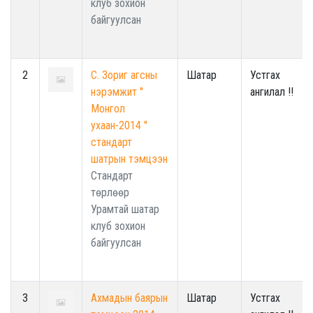
клуб зохион
байгуулсан
2
С. Зориг агсны
Шатар
Устгах
нэрэмжит ''
ангилал !!
Монгол
ухаан-2014 ''
стандарт
шатрын тэмцээн
Стандарт
төрлөөр
Урамтай шатар
клуб зохион
байгуулсан
3
Ахмадын баярын
Шатар
Устгах