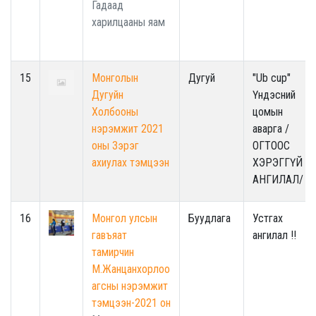
Гадаад
харилцааны яам
15
Монголын
Дугуй
"Ub cup"
Дугуйн
Үндэсний
Холбооны
цомын
нэрэмжит 2021
аварга /
оны Зэрэг
ОГТООС
ахиулах тэмцээн
ХЭРЭГГҮЙ
АНГИЛАЛ/
16
Монгол улсын
Буудлага
Устгах
гавъяат
ангилал !!
тамирчин
М.Жанцанхорлоо
агсны нэрэмжит
тэмцээн-2021 он