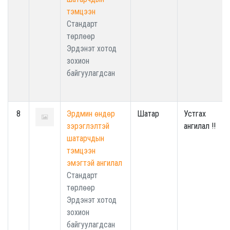
тэмцээн
Стандарт
төрлөөр
Эрдэнэт хотод
зохион
байгуулагдсан
8
Эрдмин өндөр
Шатар
Устгах
зэрэглэлтэй
ангилал !!
шатарчдын
тэмцээн
эмэгтэй ангилал
Стандарт
төрлөөр
Эрдэнэт хотод
зохион
байгуулагдсан