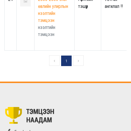
өвлийн улирлын
тэшүүр
ангилал !!
нээлтийн
тэмцээн
нээлтийн
тэмцээн
1