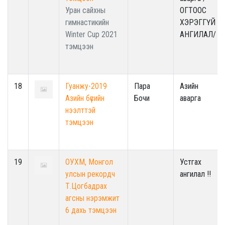
Уран сайхны
ОГТООС
гимнастикийн
ХЭРЭГГҮЙ
Winter Cup 2021
АНГИЛАЛ/
тэмцээн
18
Гуанжу-2019
Пара
Азийн
Азийн бүсийн
Бочи
аварга
нээлттэй
тэмцээн
19
ОУХМ, Монгол
Устгах
улсын рекордч
ангилал !!
Т.Цогбадрах
агсны нэрэмжит
6 дахь тэмцээн