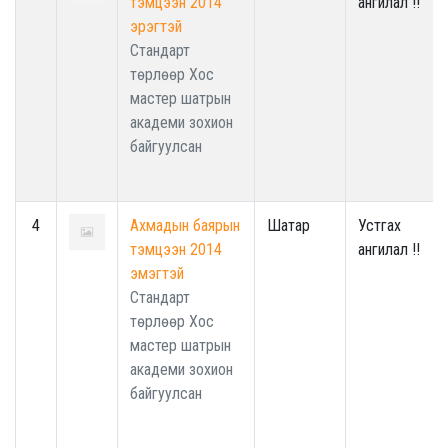
тэмцээн 2014
ангилал !!
эрэгтэй
Стандарт
төрлөөр Хос
мастер шатрын
академи зохион
байгуулсан
4
Ахмадын баярын
Шатар
Устгах
тэмцээн 2014
ангилал !!
эмэгтэй
Стандарт
төрлөөр Хос
мастер шатрын
академи зохион
байгуулсан