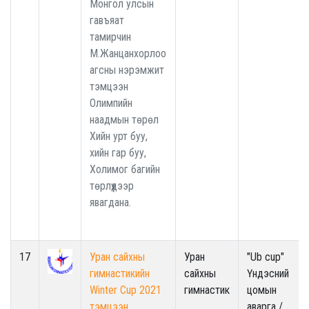
Монгол улсын
гавъяат
тамирчин
М.Жанцанхорлоо
агсны нэрэмжит
тэмцээн
Олимпийн
наадмын төрөл
Хийн урт буу,
хийн гар буу,
Холимог багийн
төрлүүдээр
явагдана.
17
Уран сайхны
Уран
"Ub cup"
гимнастикийн
сайхны
Үндэсний
Winter Cup 2021
гимнастик
цомын
тэмцээн
аварга /