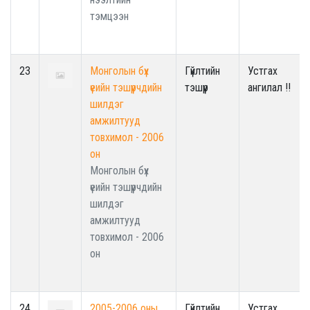
тэмцээн
23
Монголын бүх
Гүйлтийн
Устгах
үеийн тэшүүрчдийн
тэшүүр
ангилал !!
шилдэг
амжилтууд
товхимол - 2006
он
Монголын бүх
үеийн тэшүүрчдийн
шилдэг
амжилтууд
товхимол - 2006
он
24
2005-2006 оны
Гүйлтийн
Устгах