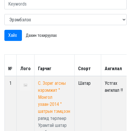
Хайх
Дахин тохируулах
№
Лого
Гарчиг
Спорт
Ангилал
1
С. Зориг агсны
Шатар
Устгах
нэрэмжит ''
ангилал !!
Монгол
ухаан-2014 ''
шатрын тэмцээн
рапид төрлөөр
Урамтай шатар