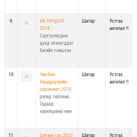
9
ИХ НҮҮДЭЛ
Шатар
Устгах
2014
ангилал !!
Сургуулиудын
дунд зохиогддог
багийн тэмцээн
10
Чин Ван
Шатар
Устгах
Ханддоржийн
ангилал !!
нэрэмжит 2014
рапид төрлөөр
Гадаад
харилцааны яам
11
Цагаан сар 2015
Шатар
Устгах