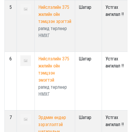
5
Нийслэлийн 375
Шатар
Устгах
жилийн ойн
ангилал !!
тэмцээн эрэгтэй
рапид төрлөөр
НМХГ
6
Нийслэлийн 375
Шатар
Устгах
жилийн ойн
ангилал !!
тэмцээн
эмэгтэй
рапид төрлөөр
НМХГ
7
Эрдмин өндөр
Шатар
Устгах
зэрэглэлтэй
ангилал !!
шатарчдын