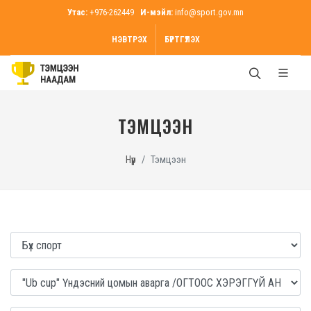
Утас:
+976-262449
И-мэйл:
info@sport.gov.mn
НЭВТРЭХ
БҮРТГҮҮЛЭХ
ТЭМЦЭЭН
Нүүр
Тэмцээн