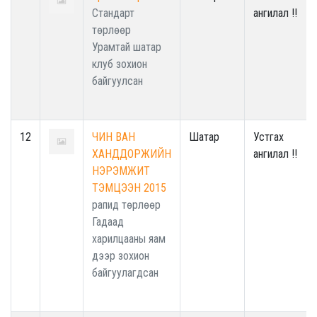
Стандарт
ангилал !!
төрлөөр
Урамтай шатар
клуб зохион
байгуулсан
12
ЧИН ВАН
Шатар
Устгах
ХАНДДОРЖИЙН
ангилал !!
НЭРЭМЖИТ
ТЭМЦЭЭН 2015
рапид төрлөөр
Гадаад
харилцааны яам
дээр зохион
байгуулагдсан