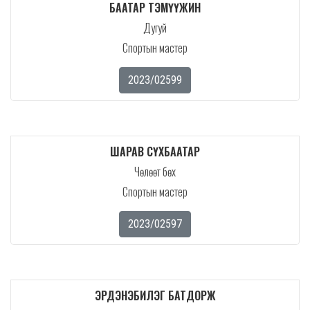
БААТАР ТЭМҮҮЖИН
Дугуй
Спортын мастер
2023/02599
ШАРАВ СҮХБААТАР
Чөлөөт бөх
Спортын мастер
2023/02597
ЭРДЭНЭБИЛЭГ БАТДОРЖ