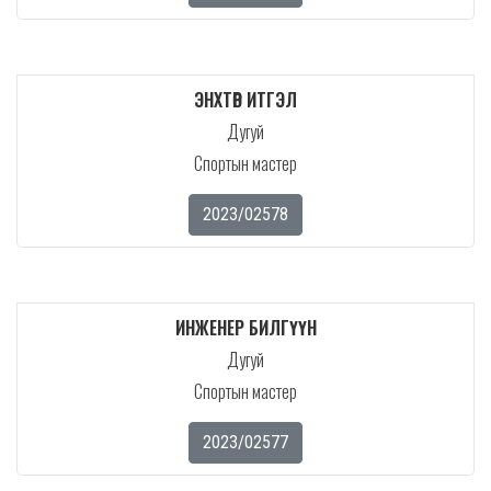
ЭНХТӨР ИТГЭЛ
Дугуй
Спортын мастер
2023/02578
ИНЖЕНЕР БИЛГҮҮН
Дугуй
Спортын мастер
2023/02577