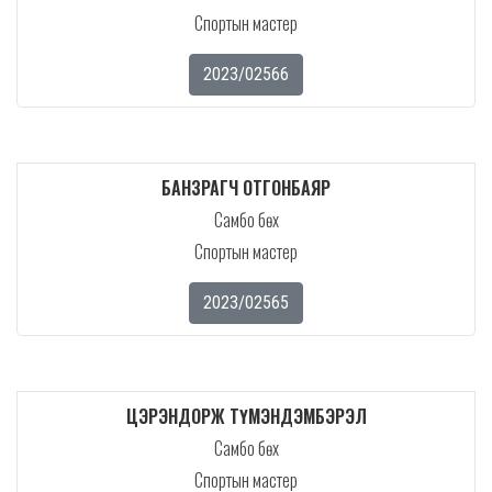
Спортын мастер
2023/02566
БАНЗРАГЧ ОТГОНБАЯР
Самбо бөх
Спортын мастер
2023/02565
ЦЭРЭНДОРЖ ТҮМЭНДЭМБЭРЭЛ
Самбо бөх
Спортын мастер