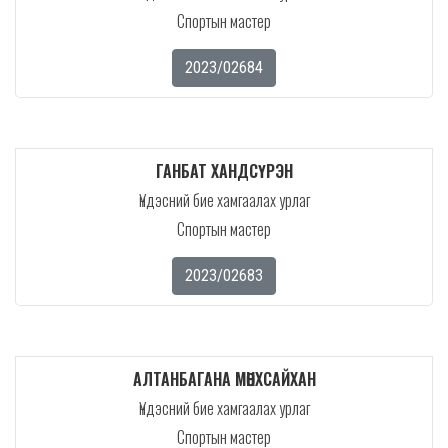
Спортын мастер
2023/02684
ГАНБАТ ХАНДСҮРЭН
Үндэсний бие хамгаалах урлаг
Спортын мастер
2023/02683
АЛТАНБАГАНА МӨНХСАЙХАН
Үндэсний бие хамгаалах урлаг
Спортын мастер