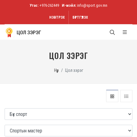
Утас:
+976-262449
И-мэйл:
info@sport.gov.mn
НЭВТРЭХ
БҮРТГҮҮЛЭХ
ЦОЛ ЗЭРЭГ
Нүүр
Цол зэрэг