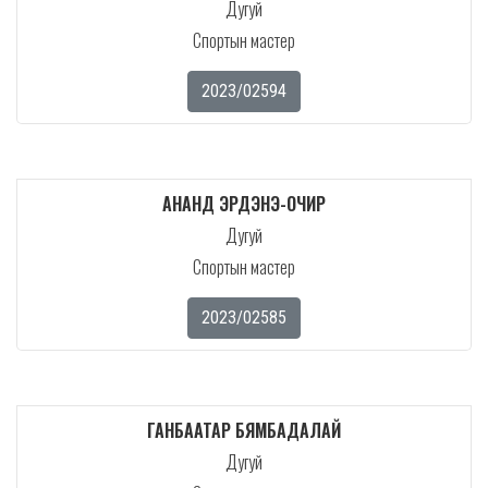
Дугуй
Спортын мастер
2023/02594
АНАНД ЭРДЭНЭ-ОЧИР
Дугуй
Спортын мастер
2023/02585
ГАНБААТАР БЯМБАДАЛАЙ
Дугуй