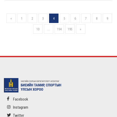
«
1
2
3
4
5
6
7
8
9
10
...
194
195
»
Facebook
Instagram
Twitter