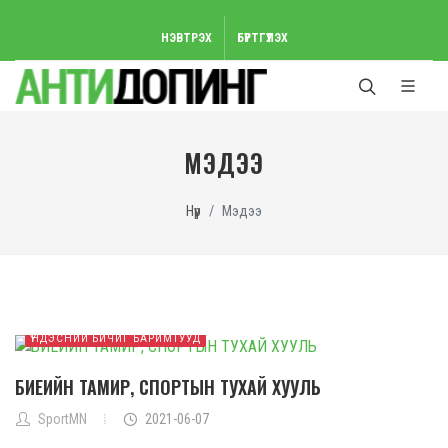
НЭВТРЭХ
БҮРТГҮҮЛЭХ
МЭДЭЭ
Нүүр
Мэдээ
ҮНДЭСНИЙ БИЧИГ БАРИМТУУД
БИЕИЙН ТАМИР, СПОРТЫН ТУХАЙ ХУУЛЬ
SportMN
2021-06-07