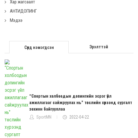
Хар жагсаалт
АНТИДОПИНГ
Мэдээ
Эрэлттэй
Сүүлд нэмэгдсэн
“Спортын холбоодын допингийн эсрэг үйл
ажиллагааг сайжруулах нь” төслийн хүрээнд сургалт
зохион байгууллаа
SportMN
2022-04-22