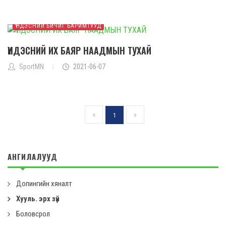
ҮНДЭСНИЙ БИЧИГ БАРИМТУУД
ҮНДЭСНИЙ ИХ БАЯР НААДМЫН ТУХАЙ
SportMN
2021-06-07
1
АНГИЛАЛУУД
Допингийн хяналт
Хууль. эрх зүй
Боловсрол