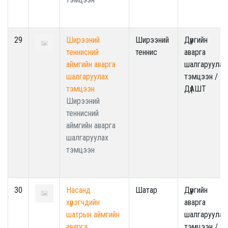
29
Ширээний
Ширээний
Дүүргийн
теннисний
теннис
аварга
аймгийн аварга
шалгаруулах
шалгаруулах
тэмцээн /
тэмцээн
ДүАШТ
Ширээний
теннисний
аймгийн аварга
шалгаруулах
тэмцээн
30
Насанд
Шатар
Дүүргийн
хүрэгчдийн
аварга
шатрын аймгийн
шалгаруулах
аварга
тэмцээн /