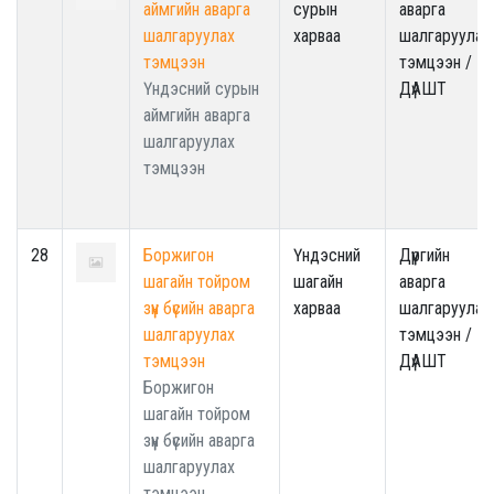
аймгийн аварга
сурын
аварга
шалгаруулах
харваа
шалгаруулах
тэмцээн
тэмцээн /
Үндэсний сурын
ДүАШТ
аймгийн аварга
шалгаруулах
тэмцээн
28
Боржигон
Үндэсний
Дүүргийн
шагайн тойром
шагайн
аварга
зүүн бүсийн аварга
харваа
шалгаруулах
шалгаруулах
тэмцээн /
тэмцээн
ДүАШТ
Боржигон
шагайн тойром
зүүн бүсийн аварга
шалгаруулах
тэмцээн