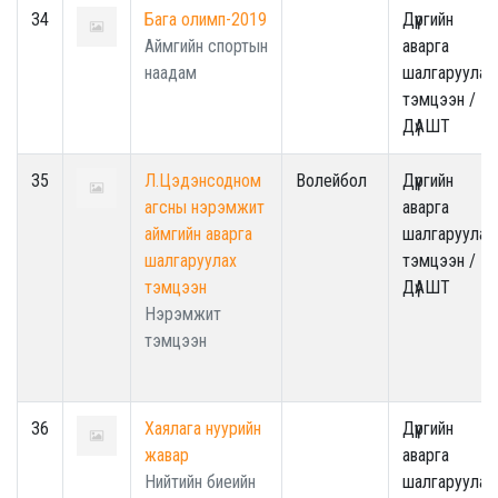
34
Бага олимп-2019
Дүүргийн
Аймгийн спортын
аварга
наадам
шалгаруулах
тэмцээн /
ДүАШТ
35
Л.Цэдэнсодном
Волейбол
Дүүргийн
агсны нэрэмжит
аварга
аймгийн аварга
шалгаруулах
шалгаруулах
тэмцээн /
тэмцээн
ДүАШТ
Нэрэмжит
тэмцээн
36
Хаялага нуурийн
Дүүргийн
жавар
аварга
Нийтийн биеийн
шалгаруулах