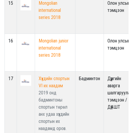
15
Mongolian
Олон улсын
international
тэмцээн
series 2018
16
Mongolian junior
Олон улсын
international
тэмцээн
series 2018
17
Хүүхдийн спортын
Бадминтон
Дүүргийн
VI их наадам
аварга
2019 онд
шалгаруулах
бадминтоны
тэмцээн /
спортын төрөл
ДүАШТ
анх удаа хүүхдийн
спортын их
наадамд оров.