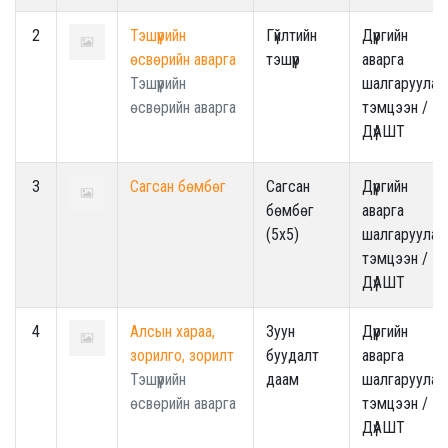
2
Тэшүүрийн
Гүйлтийн
Дүүргийн
өсвөрийн аварга
тэшүүр
аварга
Тэшүүрийн
шалгаруулах
өсвөрийн аварга
тэмцээн /
ДүАШТ
3
Сагсан бөмбөг
Сагсан
Дүүргийн
бөмбөг
аварга
(5x5)
шалгаруулах
тэмцээн /
ДүАШТ
4
Алсын хараа,
Зуун
Дүүргийн
зорилго, зорилт
буудалт
аварга
Тэшүүрийн
даам
шалгаруулах
өсвөрийн аварга
тэмцээн /
ДүАШТ