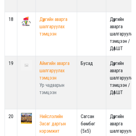
18
Дүүргийн аварга
Дүүргийн
шалгаруулах
аварга
тэмцээн
шалгаруулах
тэмцээн /
ДүАШТ
19
Аймгийн аварга
Бусад
Дүүргийн
шалгаруулах
аварга
тэмцээн
шалгаруулах
Ур чадварын
тэмцээн /
тэмцээн
ДүАШТ
20
Нийслэлийн
Сагсан
Дүүргийн
Засаг даргын
бөмбөг
аварга
нэрэмжит
(5x5)
шалгаруулах