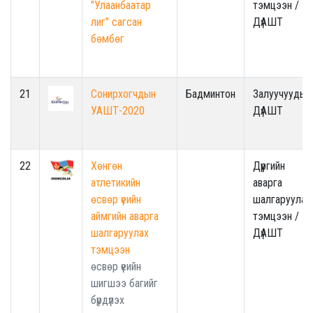
"Улаанбаатар
тэмцээн /
лиг" сагсан
ДүАШТ
бөмбөг
21
Сонирхогчдын
Бадминтон
Залуучуудын
УАШТ-2020
ДүАШТ
22
Хөнгөн
Дүүргийн
атлетикийн
аварга
өсвөр үеийн
шалгаруулах
аймгийн аварга
тэмцээн /
шалгаруулах
ДүАШТ
тэмцээн
өсвөр үеийн
шигшээ багийг
бүрдүлэх