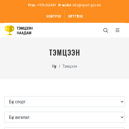
Утас:
+976-262449
И-мэйл:
info@sport.gov.mn
НЭВТРЭХ
БҮРТГҮҮЛЭХ
ТЭМЦЭЭН
Нүүр
Тэмцээн