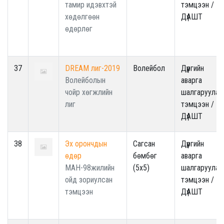
тамир идэвхтэй
тэмцээн /
хөдөлгөөн
ДүАШТ
өдөрлөг
37
DREAM лиг-2019
Волейбол
Дүүргийн
Волейболын
аварга
чойр хөгжлийн
шалгаруулах
лиг
тэмцээн /
ДүАШТ
38
Эх орончдын
Сагсан
Дүүргийн
өдөр
бөмбөг
аварга
МАН-98жилийн
(5x5)
шалгаруулах
ойд зориулсан
тэмцээн /
тэмцээн
ДүАШТ