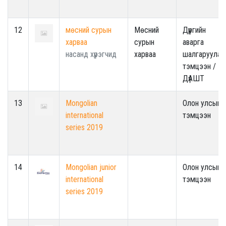
12
мөсний сурын
Мөсний
Дүүргийн
харваа
сурын
аварга
насанд хүрэгчид
харваа
шалгаруулах
тэмцээн /
ДүАШТ
13
Mongolian
Олон улсын
international
тэмцээн
series 2019
14
Mongolian junior
Олон улсын
international
тэмцээн
series 2019