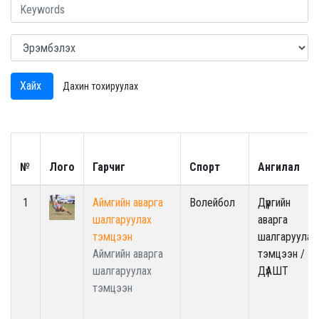
Хайх
Дахин тохируулах
№
Лого
Гарчиг
Спорт
Ангилал
1
Аймгийн аварга
Волейбол
Дүүргийн
шалгаруулах
аварга
тэмцээн
шалгаруулах
Аймгийн аварга
тэмцээн /
шалгаруулах
ДүАШТ
тэмцээн