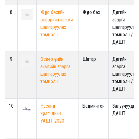
8
Жүдо бөхийн
Жүдо бөх
Дүүргийн
өсвөрийн аварга
аварга
шалгаруулах
шалгаруулах
тэмцээн.
тэмцээн /
ДүАШТ
9
Өсвөр үеийн
Шатар
Дүүргийн
аймгийн аварга
аварга
шалгаруулах
шалгаруулах
тэмцээн
тэмцээн /
ДүАШТ
10
Насанд
Бадминтон
Залуучуудын
хүрэгчдийн
ДүАШТ
УАШТ-2020