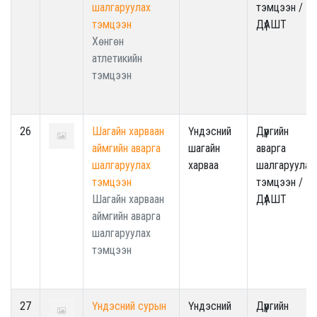
шалгаруулах
тэмцээн /
тэмцээн
ДүАШТ
Хөнгөн
атлетикийн
тэмцээн
26
Шагайн харваан
Үндэсний
Дүүргийн
аймгийн аварга
шагайн
аварга
шалгаруулах
харваа
шалгаруулах
тэмцээн
тэмцээн /
Шагайн харваан
ДүАШТ
аймгийн аварга
шалгаруулах
тэмцээн
27
Үндэсний сурын
Үндэсний
Дүүргийн