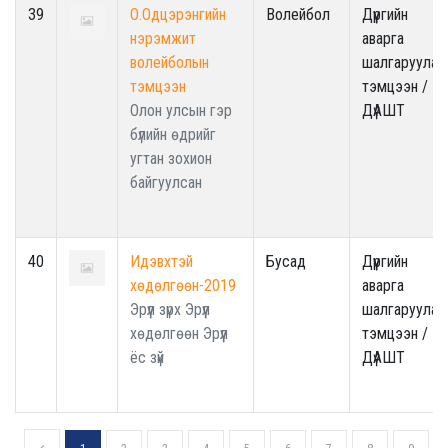
39
О.Одцэрэнгийн
Волейбол
Дүүргийн
нэрэмжит
аварга
волейболын
шалгаруулах
тэмцээн
тэмцээн /
Олон улсын гэр
ДүАШТ
бүлийн өдрийг
угтан зохион
байгуулсан
40
Идэвхтэй
Бусад
Дүүргийн
хөдөлгөөн-2019
аварга
Эрүүл зүрх Эрүүл
шалгаруулах
хөдөлгөөн Эрүүл
тэмцээн /
ёс зүй
ДүАШТ