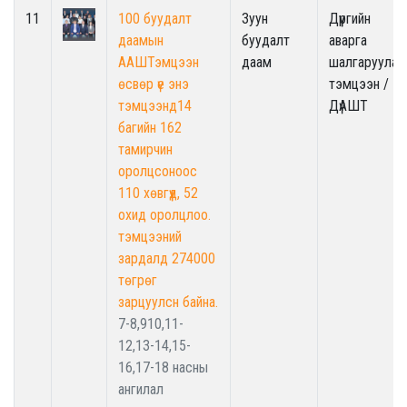
11
100 буудалт
Зуун
Дүүргийн
даамын
буудалт
аварга
ААШТэмцээн
даам
шалгаруулах
өсвөр үе энэ
тэмцээн /
тэмцээнд14
ДүАШТ
багийн 162
тамирчин
оролцсоноос
110 хөвгүүд, 52
охид оролцлоо.
тэмцээний
зардалд 274000
төгрөг
зарцуулсн байна.
7-8,910,11-
12,13-14,15-
16,17-18 насны
ангилал