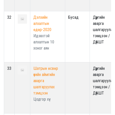
32
Дэлхийн
Бусад
Дүүргийн
алхалтын
аварга
өдөр-2020
шалгаруулах
Идэвхтэй
тэмцээн /
алхалтын 10
ДүАШТ
хоног аян
33
Шатрын өсвөр
Дүүргийн
үеийн аймгийн
аварга
аварга
шалгаруулах
шалгаруулах
тэмцээн /
тэмцээн
ДүАШТ
Цодгор хүү