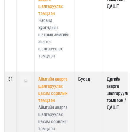
шалгаруулах
ДүАШТ
тэмцээн
Насанд
хүрэгчдийн
шатрын аймгийн
аварга
шалгаруулах
тэмцээн
31
Аймгийн аварга
Бусад
Дүүргийн
шалгаруулах
аварга
цахим сорилын
шалгаруулах
тэмцээн
тэмцээн /
Аймгийн аварга
ДүАШТ
шалгаруулах
цахим сорилын
тэмцээн