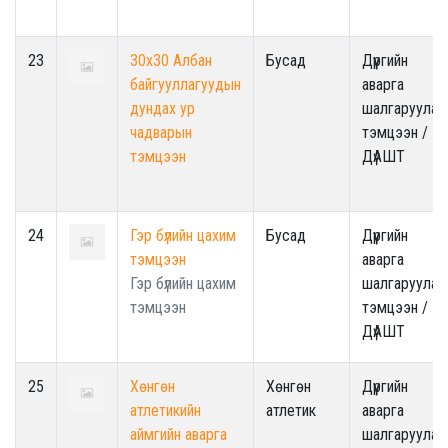
23
30х30 Албан
Бусад
Дүүргийн
байгууллагуудын
аварга
дундах ур
шалгаруулах
чадварын
тэмцээн /
тэмцээн
ДүАШТ
24
Гэр бүлийн цахим
Бусад
Дүүргийн
тэмцээн
аварга
Гэр бүлийн цахим
шалгаруулах
тэмцээн
тэмцээн /
ДүАШТ
25
Хөнгөн
Хөнгөн
Дүүргийн
атлетикийн
атлетик
аварга
аймгийн аварга
шалгаруулах