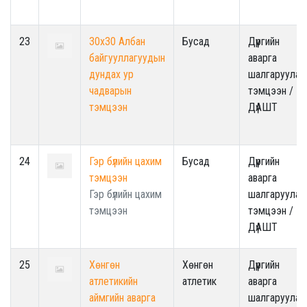
23
30х30 Албан
Бусад
Дүүргийн
байгууллагуудын
аварга
дундах ур
шалгаруулах
чадварын
тэмцээн /
тэмцээн
ДүАШТ
24
Гэр бүлийн цахим
Бусад
Дүүргийн
тэмцээн
аварга
Гэр бүлийн цахим
шалгаруулах
тэмцээн
тэмцээн /
ДүАШТ
25
Хөнгөн
Хөнгөн
Дүүргийн
атлетикийн
атлетик
аварга
аймгийн аварга
шалгаруулах