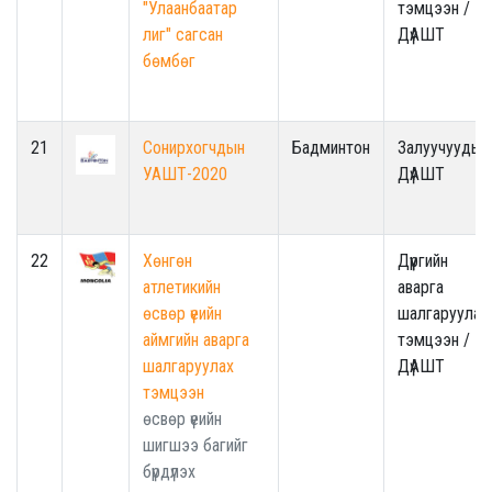
"Улаанбаатар
тэмцээн /
лиг" сагсан
ДүАШТ
бөмбөг
21
Сонирхогчдын
Бадминтон
Залуучуудын
УАШТ-2020
ДүАШТ
22
Хөнгөн
Дүүргийн
атлетикийн
аварга
өсвөр үеийн
шалгаруулах
аймгийн аварга
тэмцээн /
шалгаруулах
ДүАШТ
тэмцээн
өсвөр үеийн
шигшээ багийг
бүрдүлэх