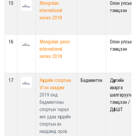
15
Mongolian
Олон улсын
international
тэмцээн
series 2018
16
Mongolian junior
Олон улсын
international
тэмцээн
series 2018
17
Хүүхдийн спортын
Бадминтон
Дүүргийн
VI их наадам
аварга
2019 онд
шалгаруулах
бадминтоны
тэмцээн /
спортын төрөл
ДүАШТ
анх удаа хүүхдийн
спортын их
наадамд оров.