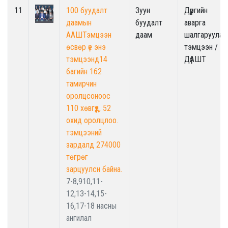
11
100 буудалт
Зуун
Дүүргийн
даамын
буудалт
аварга
ААШТэмцээн
даам
шалгаруулах
өсвөр үе энэ
тэмцээн /
тэмцээнд14
ДүАШТ
багийн 162
тамирчин
оролцсоноос
110 хөвгүүд, 52
охид оролцлоо.
тэмцээний
зардалд 274000
төгрөг
зарцуулсн байна.
7-8,910,11-
12,13-14,15-
16,17-18 насны
ангилал