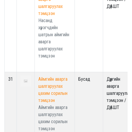
шалгаруулах
ДүАШТ
тэмцээн
Насанд
хүрэгчдийн
шатрын аймгийн
аварга
шалгаруулах
тэмцээн
31
Аймгийн аварга
Бусад
Дүүргийн
шалгаруулах
аварга
цахим сорилын
шалгаруулах
тэмцээн
тэмцээн /
Аймгийн аварга
ДүАШТ
шалгаруулах
цахим сорилын
тэмцээн