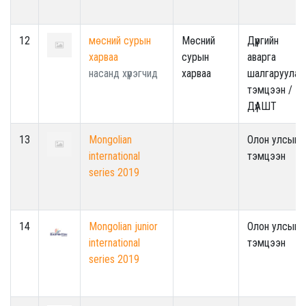
12
мөсний сурын
Мөсний
Дүүргийн
харваа
сурын
аварга
насанд хүрэгчид
харваа
шалгаруулах
тэмцээн /
ДүАШТ
13
Mongolian
Олон улсын
international
тэмцээн
series 2019
14
Mongolian junior
Олон улсын
international
тэмцээн
series 2019