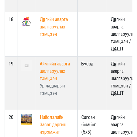
18
Дүүргийн аварга
Дүүргийн
шалгаруулах
аварга
тэмцээн
шалгаруулах
тэмцээн /
ДүАШТ
19
Аймгийн аварга
Бусад
Дүүргийн
шалгаруулах
аварга
тэмцээн
шалгаруулах
Ур чадварын
тэмцээн /
тэмцээн
ДүАШТ
20
Нийслэлийн
Сагсан
Дүүргийн
Засаг даргын
бөмбөг
аварга
нэрэмжит
(5x5)
шалгаруулах