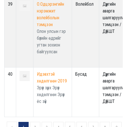
39
О.Одцэрэнгийн
Волейбол
Дүүргийн
нэрэмжит
аварга
волейболын
шалгаруулах
тэмцээн
тэмцээн /
Олон улсын гэр
ДүАШТ
бүлийн өдрийг
угтан зохион
байгуулсан
40
Идэвхтэй
Бусад
Дүүргийн
хөдөлгөөн-2019
аварга
Эрүүл зүрх Эрүүл
шалгаруулах
хөдөлгөөн Эрүүл
тэмцээн /
ёс зүй
ДүАШТ