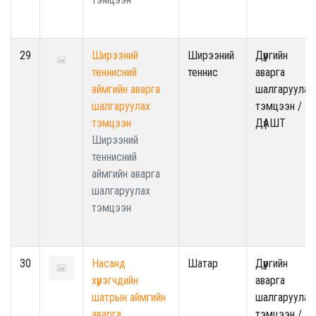
29
Ширээний
Ширээний
Дүүргийн
теннисний
теннис
аварга
аймгийн аварга
шалгаруулах
шалгаруулах
тэмцээн /
тэмцээн
ДүАШТ
Ширээний
теннисний
аймгийн аварга
шалгаруулах
тэмцээн
30
Насанд
Шатар
Дүүргийн
хүрэгчдийн
аварга
шатрын аймгийн
шалгаруулах
аварга
тэмцээн /