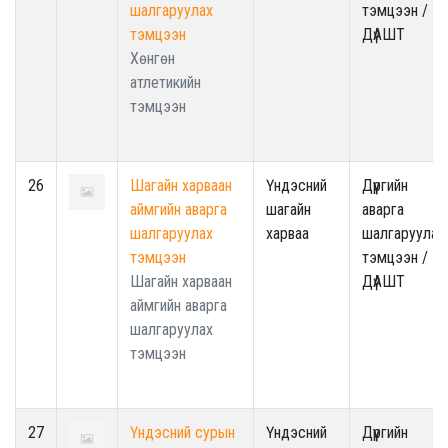
шалгаруулах
тэмцээн /
тэмцээн
ДүАШТ
Хөнгөн
атлетикийн
тэмцээн
26
Шагайн харваан
Үндэсний
Дүүргийн
аймгийн аварга
шагайн
аварга
шалгаруулах
харваа
шалгаруулах
тэмцээн
тэмцээн /
Шагайн харваан
ДүАШТ
аймгийн аварга
шалгаруулах
тэмцээн
27
Үндэсний сурын
Үндэсний
Дүүргийн