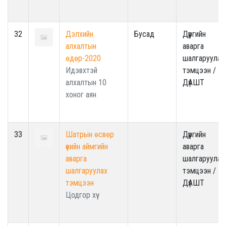
32
Дэлхийн
Бусад
Дүүргийн
алхалтын
аварга
өдөр-2020
шалгаруулах
Идэвхтэй
тэмцээн /
алхалтын 10
ДүАШТ
хоног аян
33
Шатрын өсвөр
Дүүргийн
үеийн аймгийн
аварга
аварга
шалгаруулах
шалгаруулах
тэмцээн /
тэмцээн
ДүАШТ
Цодгор хүү