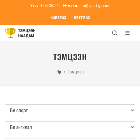
Утас:
+976-262449
И-мэйл:
info@sport.gov.mn
НЭВТРЭХ
БҮРТГҮҮЛЭХ
ТЭМЦЭЭН
Нүүр
Тэмцээн