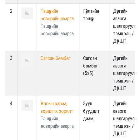
2
Тэшүүрийн
Гүйлтийн
Дүүргийн
өсвөрийн аварга
тэшүүр
аварга
Тэшүүрийн
шалгаруулах
өсвөрийн аварга
тэмцээн /
ДүАШТ
3
Сагсан бөмбөг
Сагсан
Дүүргийн
бөмбөг
аварга
(5x5)
шалгаруулах
тэмцээн /
ДүАШТ
4
Алсын хараа,
Зуун
Дүүргийн
зорилго, зорилт
буудалт
аварга
Тэшүүрийн
даам
шалгаруулах
өсвөрийн аварга
тэмцээн /
ДүАШТ