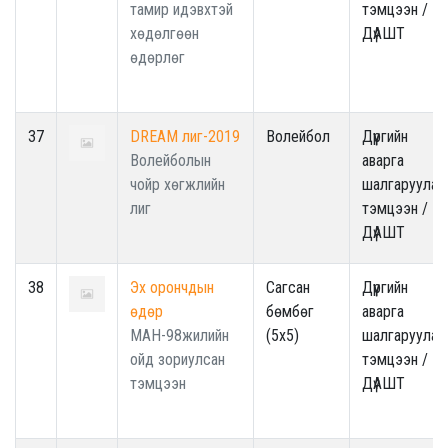
тамир идэвхтэй
тэмцээн /
хөдөлгөөн
ДүАШТ
өдөрлөг
37
DREAM лиг-2019
Волейбол
Дүүргийн
Волейболын
аварга
чойр хөгжлийн
шалгаруулах
лиг
тэмцээн /
ДүАШТ
38
Эх орончдын
Сагсан
Дүүргийн
өдөр
бөмбөг
аварга
МАН-98жилийн
(5x5)
шалгаруулах
ойд зориулсан
тэмцээн /
тэмцээн
ДүАШТ