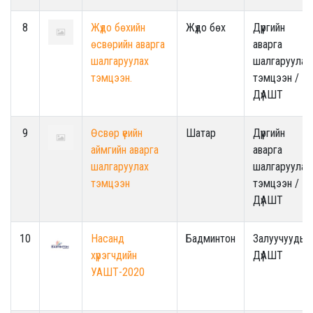
8
Жүдо бөхийн
Жүдо бөх
Дүүргийн
өсвөрийн аварга
аварга
шалгаруулах
шалгаруулах
тэмцээн.
тэмцээн /
ДүАШТ
9
Өсвөр үеийн
Шатар
Дүүргийн
аймгийн аварга
аварга
шалгаруулах
шалгаруулах
тэмцээн
тэмцээн /
ДүАШТ
10
Насанд
Бадминтон
Залуучуудын
хүрэгчдийн
ДүАШТ
УАШТ-2020