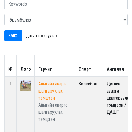
Хайх
Дахин тохируулах
№
Лого
Гарчиг
Спорт
Ангилал
1
Аймгийн аварга
Волейбол
Дүүргийн
шалгаруулах
аварга
тэмцээн
шалгаруулах
Аймгийн аварга
тэмцээн /
шалгаруулах
ДүАШТ
тэмцээн