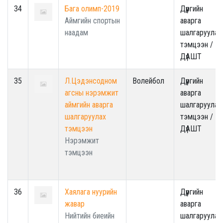
34
Бага олимп-2019
Дүүргийн
Аймгийн спортын
аварга
наадам
шалгаруулах
тэмцээн /
ДүАШТ
35
Л.Цэдэнсодном
Волейбол
Дүүргийн
агсны нэрэмжит
аварга
аймгийн аварга
шалгаруулах
шалгаруулах
тэмцээн /
тэмцээн
ДүАШТ
Нэрэмжит
тэмцээн
36
Хаялага нуурийн
Дүүргийн
жавар
аварга
Нийтийн биеийн
шалгаруулах