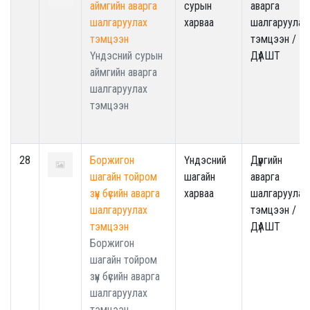
аймгийн аварга
сурын
аварга
шалгаруулах
харваа
шалгаруулах
тэмцээн
тэмцээн /
Үндэсний сурын
ДүАШТ
аймгийн аварга
шалгаруулах
тэмцээн
28
Боржигон
Үндэсний
Дүүргийн
шагайн тойром
шагайн
аварга
зүүн бүсийн аварга
харваа
шалгаруулах
шалгаруулах
тэмцээн /
тэмцээн
ДүАШТ
Боржигон
шагайн тойром
зүүн бүсийн аварга
шалгаруулах
тэмцээн